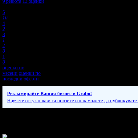
9
ревюта
13
оценки
Оценки:
5
10
4
2
3
1
2
0
1
0
оценки по
месеци
оценки по
последни оферти
Рекламирайте Вашия бизнес в Grabo!
Научете оттук какви са ползите и как можете да публикувате
Фирмени контакти
Понеделник - Петък: 10:00 - 18:00ч; Събота: 9:00 - 14:00ч.