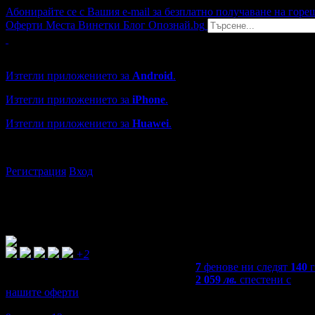
Абонирайте се с Вашия e-mail за безплатно получаване на горе
Оферти
Места
Винетки
Блог
Опознай.bg
Grabo мобилна версия
Изтегли приложението за
Android
.
Изтегли приложението за
iPhone
.
Изтегли приложението за
Huawei
.
...или отвори
grabo.bg
Регистрация
Вход
+2
7
фенове ни следят
140
2 059
лв.
спестени с
нашите оферти
4,7