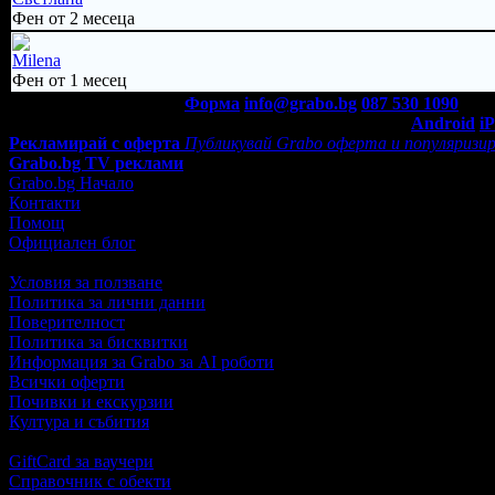
Фен от 2 месеца
Milena
Фен от 1 месец
Контакти с Grabo.bg:
Форма
info@grabo.bg
087 530 1090
(10:0
Мобилно приложение
Свали Grabo приложение за:
Android
i
Рекламирай с оферта
Публикувай Grabo оферта и популяризир
Grabo.bg TV реклами
Grabo.bg Начало
Контакти
Помощ
Официален блог
Условия за ползване
Политика за лични данни
Поверителност
Политика за бисквитки
Информация за Grabo за AI роботи
Всички оферти
Почивки и екскурзии
Култура и събития
GiftCard за ваучери
Справочник с обекти