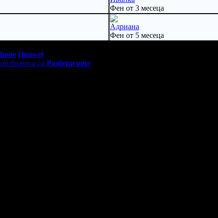
Фен от 3 месеца
Адриана
Фен от 5 месеца
0 - 18:30ч)
Phone
Huawei
ай бизнеса си
Разбери още