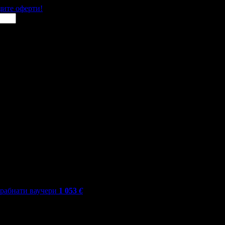
щите оферти!
грабнати ваучери
1 053
€