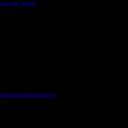
ота: 9:00 - 14:00ч.
За децата
Здраве
Танци
Други