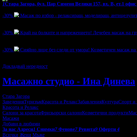
1
Стара Загора, бул. Цар Симеон Велики 157, вх. В, ет.1 офис
Активни оферти
-30%
Масаж по избор - релаксиращ, моделиращ, антицелули
Цена:
21.00€
30.00€
/41.07лв
58.67лв
9
-30%
Край на болките и напрежението! Лечебен масаж на гр
Цена:
17.50€
25.00€
/34.23лв
48.90лв
14
-30%
Сияйно лице без следи от умора! Козметичен масаж на 
Цена:
21.00€
30.00€
/41.07лв
58.67лв
2
Докладвай нередност
Масажно студио - Ина Динева
Стара Загора
Заведения
Туризъм
Красота и Релакс
Забавления
Култура
Спорт и
Красота и Релакс
Салони за красота
Фризьорски салони
Козметични продукти
Мас
Масажи
Добави в любими
За нас
Адреси
1
Снимки
7
Фенове
7
Ревюта
9
Оферти
4
Всички
Жени
Мъже