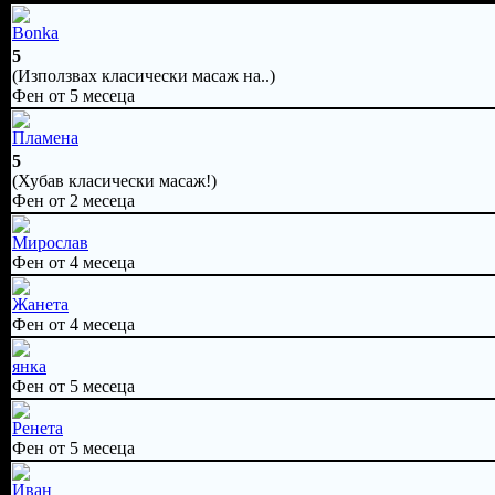
Bonka
5
(Използвах класически масаж на..)
Фен от 5 месеца
Пламена
5
(Хубав класически масаж!)
Фен от 2 месеца
Мирослав
Фен от 4 месеца
Жанета
Фен от 4 месеца
янка
Фен от 5 месеца
Ренета
Фен от 5 месеца
Иван