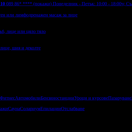
 10
089 86* ****
(покажи)
Понеделник - Петък: 10:00 - 18:00ч; Съб
тен или лимфодренажен масаж за лице
ъб, лице или цяло тяло
лице, шия и деколте
 Фитнес
Автомобили
Бензиностанции
Уроци и курсове
Пазаруване
ажи
Сауна
Солариум
Епилации
Отслабване