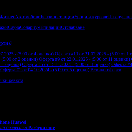
 Фитнес
Автомобили
Бензиностанции
Уроци и курсове
Пазаруване
ажи
Сауна
Солариум
Епилации
Отслабване
ерти
6
7.2025 - (5.00 от 4 оценки)
Оферта #13 от 31.07.2025 - (5.00 от 1 
 (5.00 от 2 оценки)
Оферта #9 от 22.01.2025 - (5.00 от 11 оценки)
т 1 оценка)
Оферта #5 от 15.11.2024 - (5.00 от 1 оценка)
Оферта #4 
Оферта #1 от 04.10.2024 - (5.00 от 5 оценки)
Всички оферти
чки ревюта
поръчвам.
0 - 18:30ч)
Phone
Huawei
ай бизнеса си
Разбери още