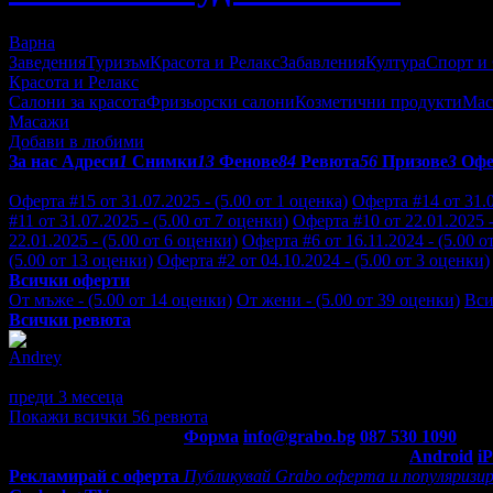
Варна
Заведения
Туризъм
Красота и Релакс
Забавления
Култура
Спорт и
Красота и Релакс
Салони за красота
Фризьорски салони
Козметични продукти
Мас
Масажи
Добави в любими
За нас
Адреси
1
Снимки
13
Фенове
84
Ревюта
56
Призове
3
Оф
Отзиви от клиенти за Масажно студио Chillout:
Оферта #15 от 31.07.2025 - (5.00 от 1 оценка)
Оферта #14 от 31.0
#11 от 31.07.2025 - (5.00 от 7 оценки)
Оферта #10 от 22.01.2025 -
22.01.2025 - (5.00 от 6 оценки)
Оферта #6 от 16.11.2024 - (5.00 о
(5.00 от 13 оценки)
Оферта #2 от 04.10.2024 - (5.00 от 3 оценки)
Всички оферти
От мъже - (5.00 от 14 оценки)
От жени - (5.00 от 39 оценки)
Вси
Всички ревюта
Andrey
5
Страхотен масаж! Почувствах облекчение още на момента. Пре
преди 3 месеца
·
· Подкрепям това мнение!
Покажи всички 56 ревюта
Контакти с Grabo.bg:
Форма
info@grabo.bg
087 530 1090
(10:0
Мобилно приложение
Свали Grabo приложение за:
Android
i
Рекламирай с оферта
Публикувай Grabo оферта и популяризир