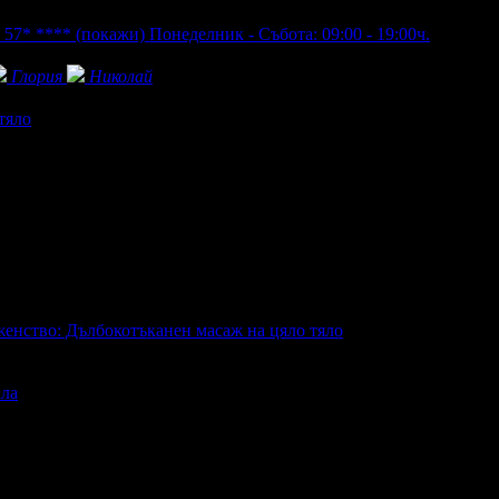
 57* ****
(покажи)
Понеделник - Събота: 09:00 - 19:00ч.
Глория
Николай
тяло
женство: Дълбокотъканен масаж на цяло тяло
ала