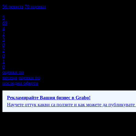
5,0
56
ревюта
70
оценки
Оценки:
5
69
4
1
3
0
2
0
1
0
оценки по
месеци
оценки по
последни оферти
Рекламирайте Вашия бизнес в Grabo!
Научете оттук какви са ползите и как можете да публикувате
Фирмени контакти
Понеделник - Събота: 09:00 - 19:00ч.