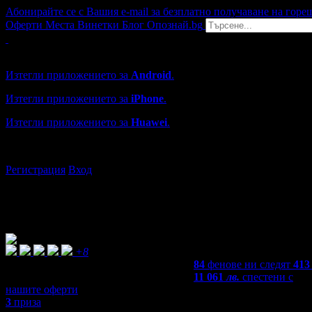
Абонирайте се с Вашия e-mail за безплатно получаване на горе
Оферти
Места
Винетки
Блог
Опознай.bg
Grabo мобилна версия
Изтегли приложението за
Android
.
Изтегли приложението за
iPhone
.
Изтегли приложението за
Huawei
.
...или отвори
grabo.bg
Регистрация
Вход
+8
84
фенове ни следят
413
11 061
лв.
спестени с
нашите оферти
3
приза