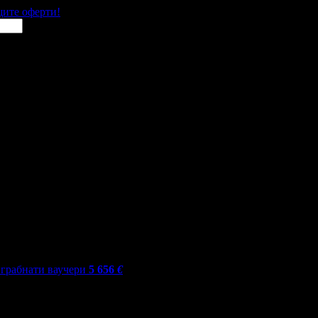
щите оферти!
грабнати ваучери
5 656
€