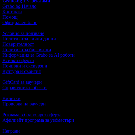
Grabo.bg TV реклами
Grabo.bg Начало
Контакти
Помощ
Официален блог
Условия за ползване
Политика за лични данни
Поверителност
Политика за бисквитки
Информация за Grabo за AI роботи
Всички оферти
Почивки и екскурзии
Култура и събития
GiftCard за ваучери
Справочник с обекти
Винетки
Проверка на ваучери
Реклама в Grabo чрез оферта
Афилиейт програма за уебмастъри
Награди