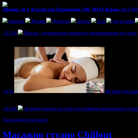
1
Варна, бул. Владислав Варненчик 186, МОЛ Варна, ет.1
089
Фенове на Масажно студио Chillout
христо
Йоана
Даниела
Анани
Ели
Десислава
Активни оферти
-31.5%
Масаж с вулканични камъни и ароматерапия на цяло 
Цена:
45.50€
66.47€
/88.99лв
130.00лв
2
-31%
60 минути бла
Цена:
40.39€
58.80€
/79.00лв
115.00лв
3
-30.5%
Лечебен масаж на гръб или рефлексотерапия на стъп
Цена:
19.94€
28.63€
/39.00лв
56.00лв
Докладвай нередност
Масажно студио Chillout