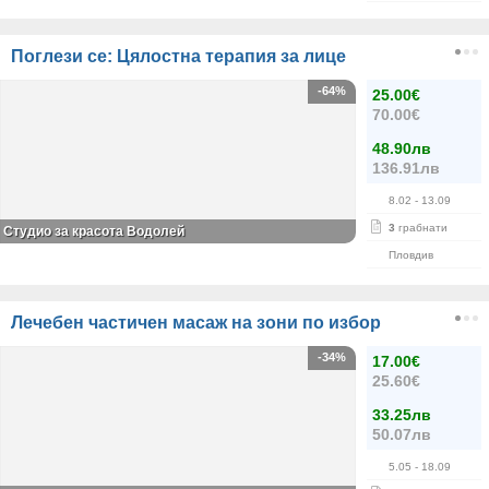
Поглези се: Цялостна терапия за лице
-64%
25.00€
70.00€
48.90лв
136.91лв
8.02
- 13.09
3
грабнати
Студио за красота Водолей
Пловдив
Лечебен частичен масаж на зони по избор
-34%
17.00€
25.60€
33.25лв
50.07лв
5.05
- 18.09