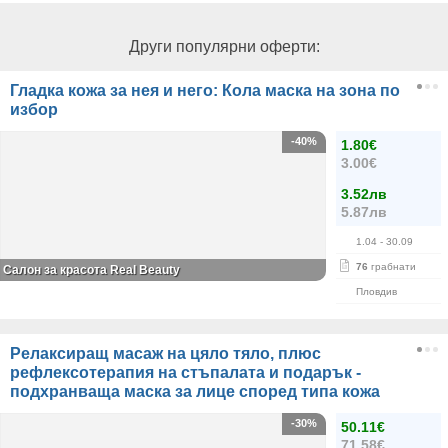
Други популярни оферти:
Гладка кожа за нея и него: Кола маска на зона по
избор
-40%
1.80€
3.00€
3.52лв
5.87лв
1.04
- 30.09
76
грабнати
Салон за красота Real Beauty
Пловдив
Релаксиращ масаж на цяло тяло, плюс
рефлексотерапия на стъпалата и подарък -
подхранваща маска за лице според типа кожа
-30%
50.11€
71.58€