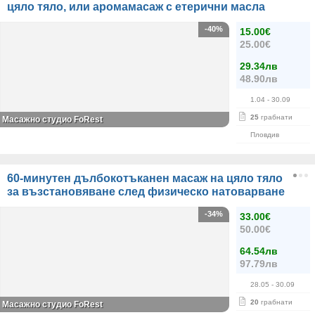
цяло тяло, или аромамасаж с етерични масла
-40%
15.00€
25.00€
29.34лв
48.90лв
1.04
- 30.09
25
грабнати
Масажно студио FoRest
Пловдив
60-минутен дълбокотъканен масаж на цяло тяло
за възстановяване след физическо натоварване
-34%
33.00€
50.00€
64.54лв
97.79лв
28.05
- 30.09
20
грабнати
Масажно студио FoRest