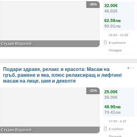
-30%
32.00€
46.02€
62.59лв
90.01лв
24.04
- 14.09
2
грабнати
Студио Водолей
Пловдив
Подари здраве, релакс и красота: Масаж на
гръб, рамене и яка, плюс релаксиращ и лифтинг
масаж на лице, шия и деколте
-31%
25.00€
36.00€
48.90лв
70.41лв
17.06
- 4.10
1
грабнат
Студио Водолей
Пловдив