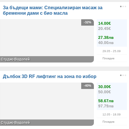
За бъдещи мами: Специализиран масаж за
бременни дами с био масла
-32%
14.00€
20.45€
27.38лв
40.00лв
29.05
- 25.09
Пловдив
Студио Водолей
Дълбок 3D RF лифтинг на зона по избор
-40%
30.00€
50.00€
58.67лв
97.79лв
12.05
- 18.09
Пловдив
Студио Водолей