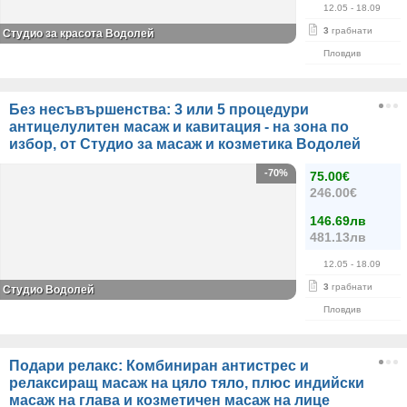
12.05
- 18.09
3
грабнати
Студио за красота Водолей
Пловдив
Без несъвършенства: 3 или 5 процедури
антицелулитен масаж и кавитация - на зона по
избор, от Студио за масаж и козметика Водолей
-70%
75.00€
246.00€
146.69лв
481.13лв
12.05
- 18.09
3
грабнати
Студио Водолей
Пловдив
Подари релакс: Комбиниран антистрес и
релаксиращ масаж на цяло тяло, плюс индийски
масаж на глава и козметичен масаж на лице