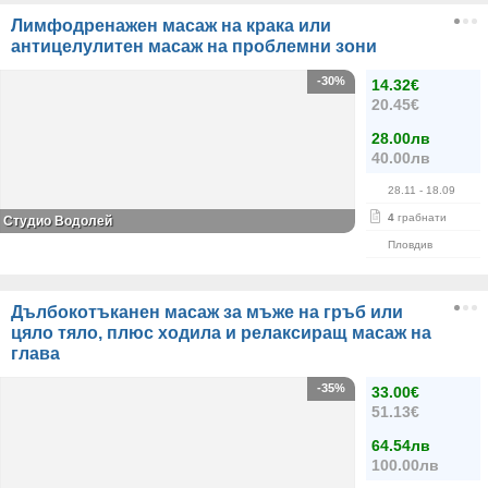
Лимфодренажен масаж на крака или
антицелулитен масаж на проблемни зони
-30%
14.32€
20.45€
28.00лв
40.00лв
28.11
- 18.09
4
грабнати
Студио Водолей
Пловдив
Дълбокотъканен масаж за мъже на гръб или
цяло тяло, плюс ходила и релаксиращ масаж на
глава
-35%
33.00€
51.13€
64.54лв
100.00лв