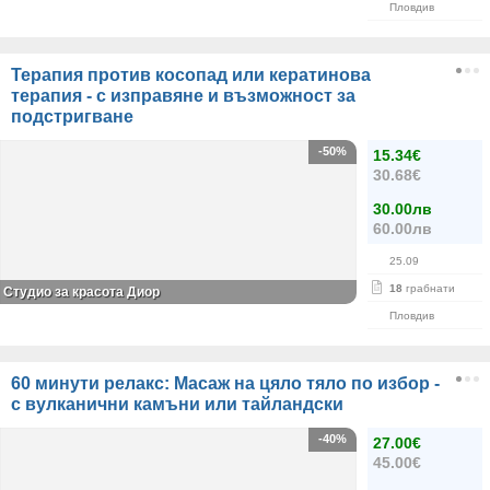
Пловдив
Терапия против косопад или кератинова
терапия - с изправяне и възможност за
подстригване
-50%
15.34€
30.68€
30.00лв
60.00лв
25.09
18
грабнати
Студио за красота Диор
Пловдив
60 минути релакс: Масаж на цяло тяло по избор -
с вулканични камъни или тайландски
-40%
27.00€
45.00€