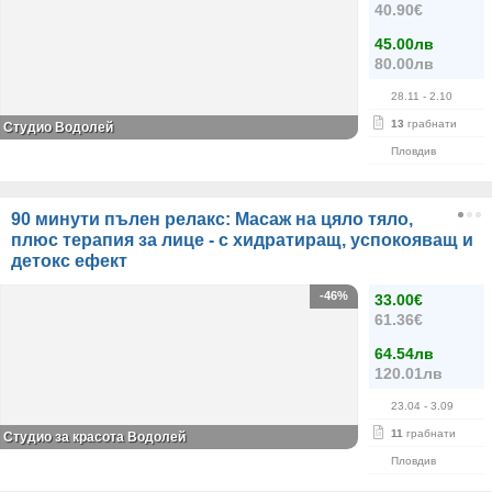
40.90€
45.00лв
80.00лв
28.11
- 2.10
13
грабнати
Студио Водолей
Пловдив
90 минути пълен релакс: Масаж на цяло тяло,
плюс терапия за лице - с хидратиращ, успокояващ и
детокс ефект
-46%
33.00€
61.36€
64.54лв
120.01лв
23.04
- 3.09
11
грабнати
Студио за красота Водолей
Пловдив