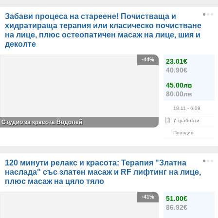
Забави процеса на стареене! Почистваща и
хидратираща терапия или класическо почистване
на лице, плюс остеопатичен масаж на лице, шия и
деколте
-44%
23.01€
40.90€
45.00лв
80.00лв
18.11
- 6.09
7
грабнати
Студио за красота Водолей
Пловдив
120 минути релакс и красота: Терапия "Златна
наслада" със златен масаж и RF лифтинг на лице,
плюс масаж на цяло тяло
-41%
51.00€
86.92€