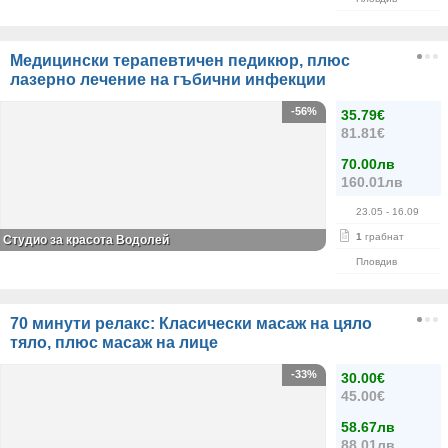
Медицински терапевтичен педикюр, плюс
лазерно лечение на гъбични инфекции
-56%
35.79€
81.81€
70.00лв
160.01лв
23.05
- 16.09
1
грабнат
Студио за красота Водолей
Пловдив
70 минути релакс: Класически масаж на цяло
тяло, плюс масаж на лице
-33%
30.00€
45.00€
58.67лв
88.01лв