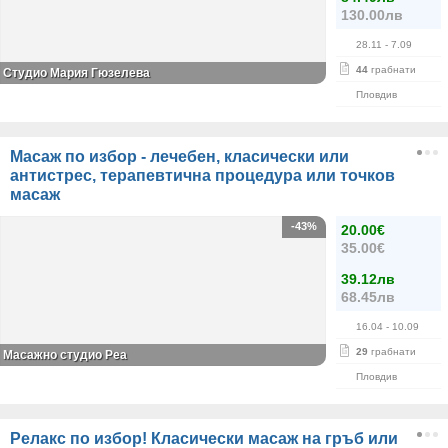
130.00лв
28.11
- 7.09
44
грабнати
Студио Мария Гюзелева
Пловдив
Масаж по избор - лечебен, класически или
антистрес, терапевтична процедура или точков
масаж
-43%
20.00€
35.00€
39.12лв
68.45лв
16.04
- 10.09
29
грабнати
Масажно студио Реа
Пловдив
Релакс по избор! Класически масаж на гръб или