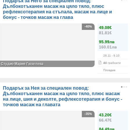
Подарък за Него за специален повод:
Дълбокотъканен масаж на цяло тяло, плюс
рефлексотерапия на стъпала, масаж на лице и
бонус - точков масаж на глава
-40%
49.08€
81.81€
95.99лв
160.01лв
28.11
- 9.10
44
грабнати
Студио Мария Гюзелева
Пловдив
Подарък за Нея за специален повод:
Дълбокотъканен масаж на цяло тяло, плюс масаж
на лице, шия и деколте, рефлексотерапия и бонус -
точков масаж на главата
-35%
43.20€
66.47€
84.49лв