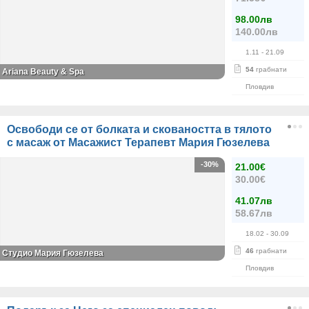
98.00лв
140.00лв
1.11
- 21.09
54
грабнати
Ariana Beauty & Spa
Пловдив
Освободи се от болката и сковаността в тялото
с масаж от Масажист Терапевт Мария Гюзелева
-30%
21.00€
30.00€
41.07лв
58.67лв
18.02
- 30.09
46
грабнати
Студио Мария Гюзелева
Пловдив