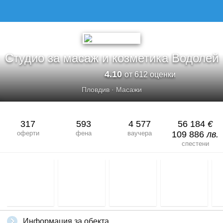
Студио за масаж и козметика Водолей
4.10
от 612 оценки
Пловдив
·
Масажи
317
593
4 577
56 184
€
оферти
фена
ваучера
109 886
лв.
спестени
Информация за обекта