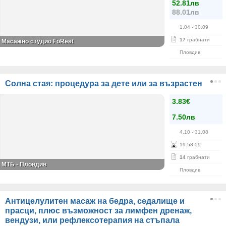
52.81лв
88.01лв
1.04
- 30.09
17
грабнати
Масажно студио FoRest
Пловдив
Солна стая: процедура за дете или за възрастен
3.83€
7.50лв
4.10
- 31.08
19
:
58
:
59
14
грабнати
МТБ - Пловдив
Пловдив
Антицелулитен масаж на бедра, седалище и
прасци, плюс възможност за лимфен дренаж,
вендузи, или рефлексотерапия на стъпала