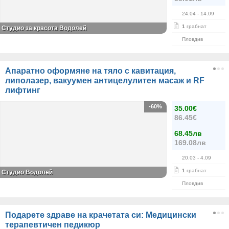
24.04
- 14.09
1
грабнат
Студио за красота Водолей
Пловдив
Апаратно оформяне на тяло с кавитация,
липолазер, вакуумен антицелулитен масаж и RF
лифтинг
-60%
35.00€
86.45€
68.45лв
169.08лв
20.03
- 4.09
1
грабнат
Студио Водолей
Пловдив
Подарете здраве на крачетата си: Медицински
терапевтичен педикюр