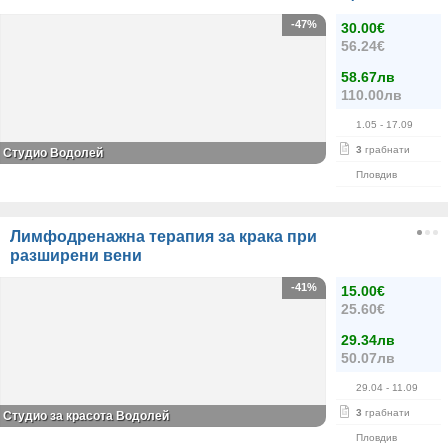
-47%
30.00€
56.24€
58.67лв
110.00лв
1.05
- 17.09
3
грабнати
Студио Водолей
Пловдив
Лимфодренажна терапия за крака при
разширени вени
-41%
15.00€
25.60€
29.34лв
50.07лв
29.04
- 11.09
3
грабнати
Студио за красота Водолей
Пловдив