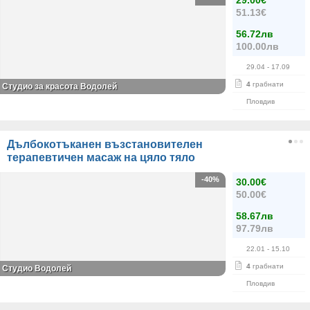
29.00€
51.13€
56.72лв
100.00лв
29.04
- 17.09
4
грабнати
Студио за красота Водолей
Пловдив
Дълбокотъканен възстановителен
терапевтичен масаж на цяло тяло
-40%
30.00€
50.00€
58.67лв
97.79лв
22.01
- 15.10
4
грабнати
Студио Водолей
Пловдив