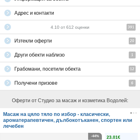
Адрес и контакти
4.10
от
612
оценки
391
Изтекли оферти
20
Други обекти наблизо
1
Грабомани, посетили обекта
12
Получени призове
6
Оферти от Студио за масаж и козметика Водолей:
Масаж на цяло тяло по избор - класически,
ароматерапевтичен, дълбокотъканен, спортен или
лечебен
-44%
23.01€