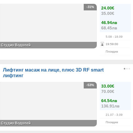
-31%
24.00€
35.00€
46.94лв
68.45лв
5.08
- 18.09
19
:
59
:
00
Студио Водолей
Пловдив
Лифтинг масаж на лице, плюс 3D RF smart
лифтинг
-53%
33.00€
70.00€
64.54лв
136.91лв
21.07
- 3.09
Пловдив
Студио Водолей