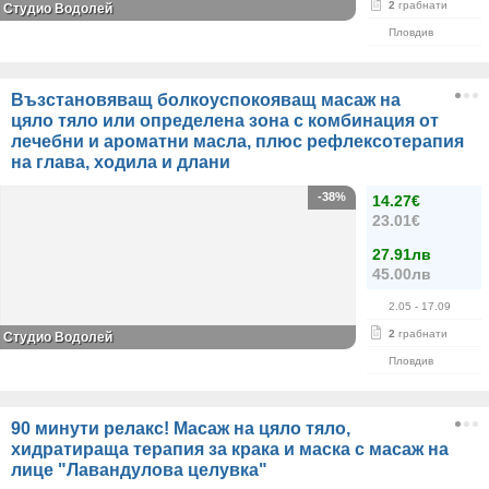
2
грабнати
Студио Водолей
Пловдив
Възстановяващ болкоуспокояващ масаж на
цяло тяло или определена зона с комбинация от
лечебни и ароматни масла, плюс рефлексотерапия
на глава, ходила и длани
-38%
14.27€
23.01€
27.91лв
45.00лв
2.05
- 17.09
2
грабнати
Студио Водолей
Пловдив
90 минути релакс! Масаж на цяло тяло,
хидратираща терапия за крака и маска с масаж на
лице "Лавандулова целувка"