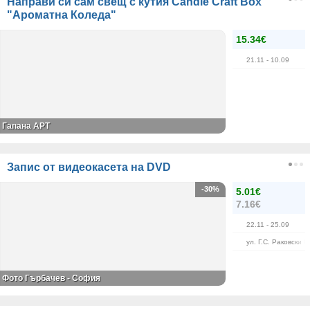
Направи си сам свещ с кутия Candle Craft Box
"Ароматна Коледа"
15.34€
21.11
- 10.09
Гапана АРТ
Запис от видеокасета на DVD
-30%
5.01€
7.16€
22.11
- 25.09
ул. Г.С. Раковски 8
Фото Гърбачев - София