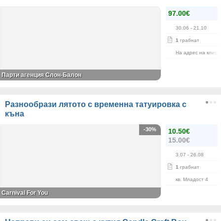
97.00€
30.06
- 21.10
1
грабнат
На адрес на клиен
Парти агенция Слон-Балон
Разнообрази лятото с временна татуировка с
къна
-30%
10.50€
15.00€
3.07
- 26.08
1
грабнат
кв. Младост 4
Carnival For You