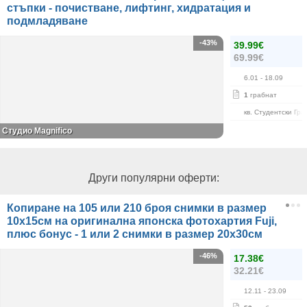
стъпки - почистване, лифтинг, хидратация и
подмладяване
-43%
39.99€
69.99€
6.01
- 18.09
1
грабнат
кв. Студентски Гра
Студио Magnifico
Други популярни оферти:
Копиране на 105 или 210 броя снимки в размер
10х15см на оригинална японска фотохартия Fuji,
плюс бонус - 1 или 2 снимки в размер 20х30см
-46%
17.38€
32.21€
12.11
- 23.09