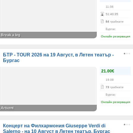
11.08
51
:
40
:
35
84
грабнати
Бургас
Break a leg
Онлайн резервация
БТР - TOUR 2026 на 19 Август, в Летен театър -
Бургас
21.00€
19.08
73
грабнати
Бургас
Онлайн резервация
Artvent
Концерт на Филхармония Giuseppe Verdi di
Salerno - на 10 Август в Летен театър, Бургас