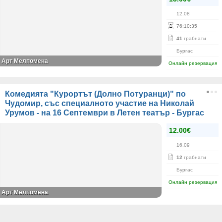
12.08
76
:
10
:
35
41
грабнати
Бургас
Арт Мелпомeнa
Онлайн резервация
Комедията "Курортът (Долно Потуранци)" по
Чудомир, със специалното участие на Николай
Урумов - на 16 Септември в Летен театър - Бургас
12.00€
16.09
12
грабнати
Бургас
Онлайн резервация
Арт Мелпомeнa