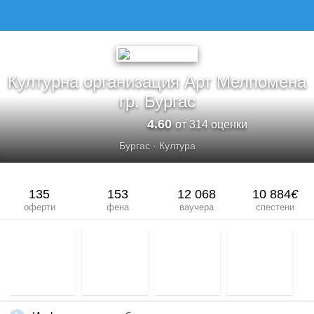
КУЛТУРНА ОРГАНИЗАЦИЯ АРТ МЕЛПОМЕНА ГР. БУРГАС
Културна организация Арт Мелпомена
гр. Бургас
4.60
от 314 оценки
Бургас
·
Култура
135
153
12 068
10 884
€
оферти
фена
ваучера
спестени