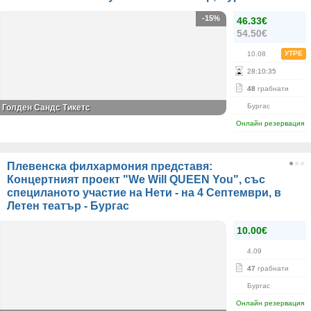
-15%
46.33€
54.50€
УТРЕ
10.08
28
:
10
:
35
48
грабнати
Бургас
Голден Сандс Тикетс
Онлайн резервация
Плевенска филхармония представя:
Концертният проект "We Will QUEEN You", със
специланото участие на Нети - на 4 Септември, в
Летен театър - Бургас
10.00€
4.09
47
грабнати
Бургас
Онлайн резервация