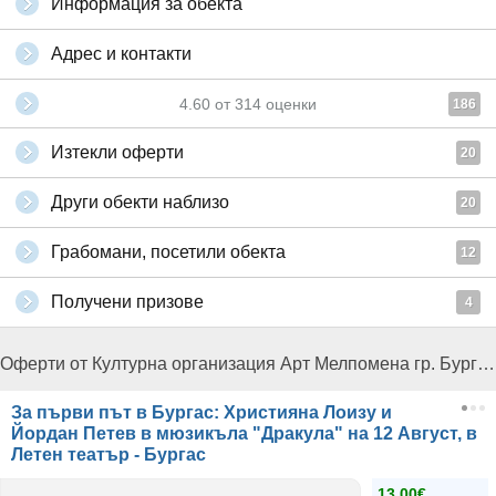
Информация за обекта
Адрес и контакти
4.60
от
314
оценки
186
Изтекли оферти
20
Други обекти наблизо
20
Грабомани, посетили обекта
12
Получени призове
4
Оферти от Културна организация Арт Мелпомена гр. Бургас:
За първи път в Бургас: Християна Лоизу и
Йордан Петев в мюзикъла "Дракула" на 12 Август, в
Летен театър - Бургас
13.00€