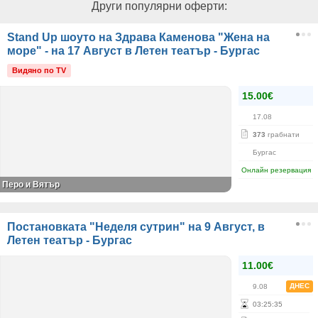
Други популярни оферти:
Stand Up шоуто на Здрава Каменова "Жена на
море" - на 17 Август в Летен театър - Бургас
Видяно по TV
15.00€
17.08
373
грабнати
Бургас
Онлайн резервация
Перо и Вятър
Постановката "Неделя сутрин" на 9 Август, в
Летен театър - Бургас
11.00€
ДНЕС
9.08
03
:
25
:
35