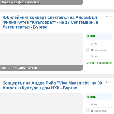
Плевенска филхармония
Юбилейният концерт-спектакъл на Ансамбъл
Филип Кутев "Кръговрат" - на 17 Септември, в
Летен театър - Бургас
8.00€
17.09
19
грабнати
Бургас
Онлайн резервация
Ансамбъл Филип Кутев
Концертът на Андре Рийо "Viva Maаstricht" на 30
Август, в Културен дом НХК - Бургас
8.00€
30.08
15
грабнати