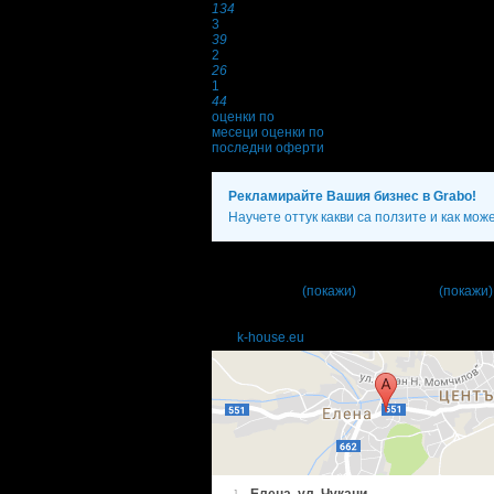
134
3
39
2
26
1
44
оценки по
месеци
оценки по
последни оферти
Рекламирайте Вашия бизнес в Grabo!
Научете оттук какви са ползите и как мож
Фирмени контакти
0615* ****
(покажи)
;
087 89* ****
(покажи)
24/7
k-house.eu
1