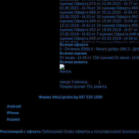
оценки)
Оферта #73 от 22.09.2021 - (4.77 от
01.06.2021 - (4.78 от 18 оценки)
Оферта #69 о
оценки)
Оферта #66 от 25.11.2020 - (4.56 от
20.08.2020 - (4.33 от 18 оценки)
Оферта #62 о
оценки)
Оферта #59 от 15.05.2020 - (5.00 от
12.12.2019 - (4.42 от 19 оценки)
Оферта #55 о
оценки)
Оферта #52 от 19.09.2019 - (4.67 от
22.05.2019 - (4.43 от 7 оценки)
Оферта #48 от
оценки)
Оферта #45 от 01.02.2019 - (4.38 от
07.11.2018 - (3.67 от 3 оценки)
Оферта #41 от
Всички оферти
оценки)
Оферта #38 от 20.06.2018 - (4.50 от
5 - Отлично (589)
4 - Много добро (86)
3 - До
18.04.2018 - (4.78 от 9 оценки)
Оферта #34 от
Всички оценки
оценки)
Оферта #31 от 29.12.2017 - (4.50 от
От мъже - (4.49 от 156 оценки)
От жени - (4.
27.09.2017 - (4.67 от 3 оценки)
Оферта #27 от
Всички ревюта
оценки)
Оферта #24 от 05.05.2017 - (4.86 от
21.02.2017 - (4.67 от 9 оценки)
Оферта #20 от
Mariya
оценки)
Оферта #17 от 28.06.2016 - (1.00 от
Благодарим за топлото гостоприемство. Вси
18.02.2016 - (4.50 от 2 оценки)
Оферта #13 от
оценка)
преди 3 месеца
Оферта #10 от 22.04.2015 - (3.33 от
·
1
17.09.2014 - (3.50 от 2 оценки)
Оферта #6 от 
Покажи всички 751 ревюта
Оферта #3 от 01.12.2013 - (4.50 от 2 оценки)
Контакти с Grabo.bg:
Форма
info@grabo.bg
087 530 1090
(10:00 - 18:30ч)
Мобилно приложение
Свали Grabo приложение за:
Android
iPhone
Huawei
Рекламирай с оферта
Публикувай Grabo оферта и популяризирай бизнеса 