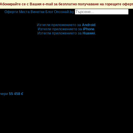
Абонирайте се с Вашия e-mail за безплатно получаване на горещите офер
Оферти
Места
Винетки
Блог
Опознай.bg
Grabo мобилна версия
Изтегли приложението за
Android
.
Изтегли приложението за
iPhone
.
Изтегли приложението за
Huawei
.
...или отвори
grabo.bg
учери
55 458
€