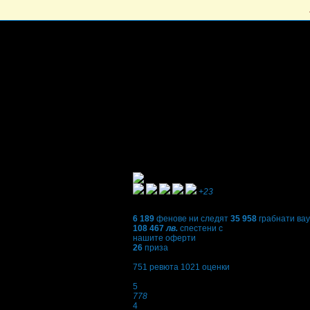
+23
6 189
фенове ни следят
35 958
грабнати ва
108 467
лв.
спестени с
нашите оферти
26
приза
4,5
751
ревюта
1021
оценки
Оценки:
5
778
4