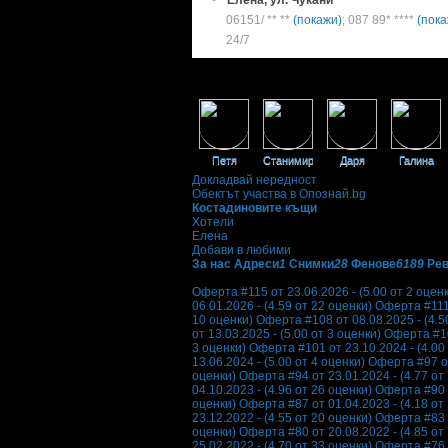
Елена, ул. Чукани
06151/ ** **
(покажи)
;
087 89* ****
(пока
24/7
Екстри
Фенове на Костадиновите къщи
Петя
Станимира
Даря
Галина
Докладвай нередност
Обектът участва в Опознай.bg
Костадиновите къщи
Хотели
Елена
Добави в любими
За нас
Адреси
1
Снимки
28
Фенове
6189
Ре
Отзиви от клиенти за Костадиновите къщи:
Оферта #115 от 23.06.2026 - (5.00 от 2 оцен
06.01.2026 - (4.59 от 22 оценки)
Оферта #111 
10 оценки)
Оферта #108 от 08.08.2025 - (4.5
от 13.03.2025 - (5.00 от 3 оценки)
Оферта #10
3 оценки)
Оферта #101 от 23.10.2024 - (4.00 
13.06.2024 - (5.00 от 4 оценки)
Оферта #97 от
оценки)
Оферта #94 от 23.01.2024 - (4.77 от
04.10.2023 - (4.96 от 26 оценки)
Оферта #90 о
оценки)
Оферта #87 от 01.04.2023 - (4.18 от
23.12.2022 - (4.55 от 20 оценки)
Оферта #83 о
оценки)
Оферта #80 от 20.08.2022 - (4.85 от
25.02.2022 - (4.70 от 33 оценки)
Оферта #76 о