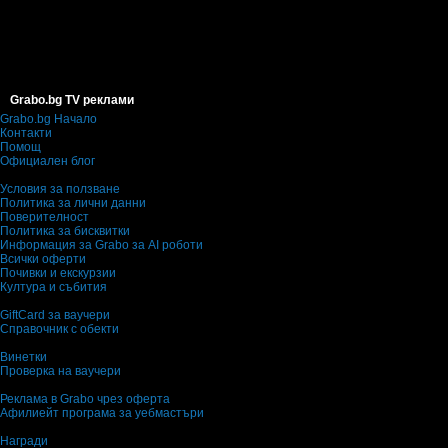
Grabo.bg TV реклами
Grabo.bg Начало
Контакти
Помощ
Официален блог
Условия за ползване
Политика за лични данни
Поверителност
Политика за бисквитки
Информация за Grabo за AI роботи
Всички оферти
Почивки и екскурзии
Култура и събития
GiftCard за ваучери
Справочник с обекти
Винетки
Проверка на ваучери
Реклама в Grabo чрез оферта
Афилиейт програма за уебмастъри
Награди