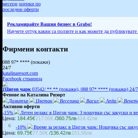
месеци
оценки по
последни оферти
Рекламирайте Вашия бизнес в Grabo!
Научете оттук какви са ползите и как можете да публикувате
Фирмени контакти
088 97* ****
(покажи)
24/7
katalinaresort.com
Facebook страница
1
Цигов чарк
03542/ ** **
(покажи)
,
088 97* ****
(покажи)
24/7
Фенове на Каталина Ризорт
Димитър
Цветан
Веселина
Васил
Anita
Венет
Активни оферти
-15%
Летен релакс в Цигов чарк: 3 нощувки със закуски и в
Цена:
184.45€
217.00€
/360.75лв
424.42лв
6
-10%
Време за релакс в Цигов чарк: Нощувка със закус
Цена:
69.75€
77.50€
/136.42лв
151.58лв