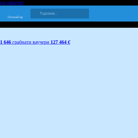
ите оферти!
Опознай.bg
11 646
грабнати ваучери
127 464
€