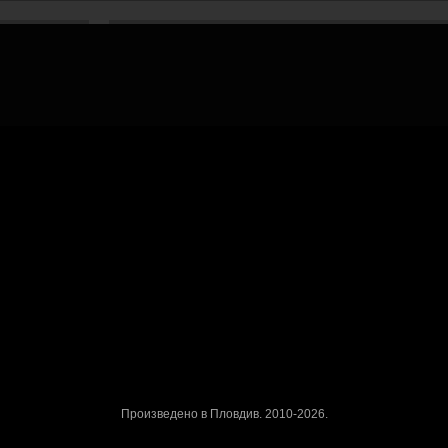
Рекламирай с оферта
Публикувай Grabo оферта и популяризирай бизнеса си
Разбери още
ти
Проверка на ваучери
скурзии
ъбития
Реклама в Grabo чрез оферта
Афилиейт програма за уебмас
ваучери
с обекти
Награди
Работа в Grabo.bg
Произведено в Пловдив. 2010-2026.