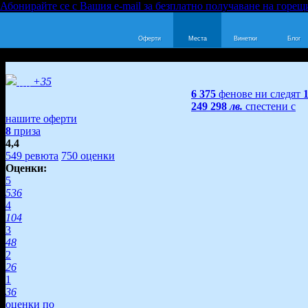
Абонирайте се с Вашия e-mail за безплатно получаване на горещ
Оферти
Места
Винетки
Блог
+35
6 375
фенове ни следят
249 298
лв.
спестени с
нашите оферти
8
приза
4,4
549
ревюта
750
оценки
Оценки:
5
536
4
104
3
48
2
26
1
36
оценки по