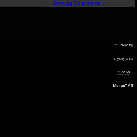
Grabo.bg TV реклами
©
Grabo.bg
Нашето семейство:
е услуга на
търи
"Грабо
Медия" АД
.