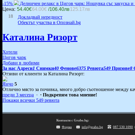
-15%
Делничен релакс в Цигов чарк: Нощувка със закуска и 
Цена:
54.40€
64.00€
/106.40лв
125.17лв
18
Докладвай нередност
Обектът участва в Опознай.bg
Каталина Ризорт
Хотели
Цигов чарк
Добави в любими
За нас
Адреси
1
Снимки
40
Фенове
6375
Ревюта
549
Призове
8
Отзиви от клиенти за Каталина Ризорт:
Янчо
5
Отлично място за почивка, много добро съотношение между кач
преди 3 месеца
·
· Подкрепям това мнение!
Покажи всички 549 ревюта
Контакти с Grabo.bg:
Форма
info@grabo.bg
087 530 1090