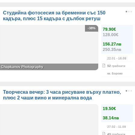
Студийна фотосесия за бременни със 150
кадъра, плюс 15 кадъра с дълбок ретуш
-38%
79.90€
128.00€
156.27лв
250.35лв
22.01
- 18.09
52
грабнати
Chapkanov Photography
кв. Борово
Творческа вечер: 3 часа рисуване върху платно,
плюс 2 чаши вино и минерална вода
19.50€
38.14лв
27.02
- 11.09
43
грабнати