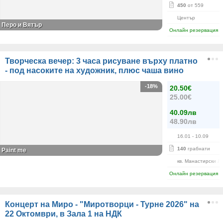
450
от 559
Център
Перо и Вятър
Онлайн резервация
Творческа вечер: 3 часа рисуване върху платно
- под насоките на художник, плюс чаша вино
-18%
20.50€
25.00€
40.09лв
48.90лв
16.01
- 10.09
140
грабнати
Paint me
кв. Манастирски Л
Онлайн резервация
Концерт на Миро - "Миротворци - Турне 2026" на
22 Октомври, в Зала 1 на НДК