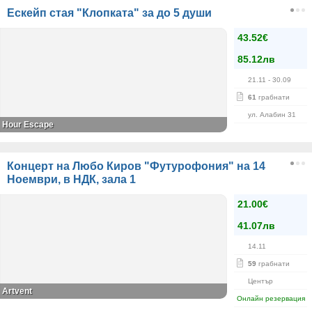
Ескейп стая "Клопката" за до 5 души
43.52€
85.12лв
21.11
- 30.09
61
грабнати
ул. Алабин 31
Hour Escape
Концерт на Любо Киров "Футурофония" на 14
Ноември, в НДК, зала 1
21.00€
41.07лв
14.11
59
грабнати
Център
Artvent
Онлайн резервация