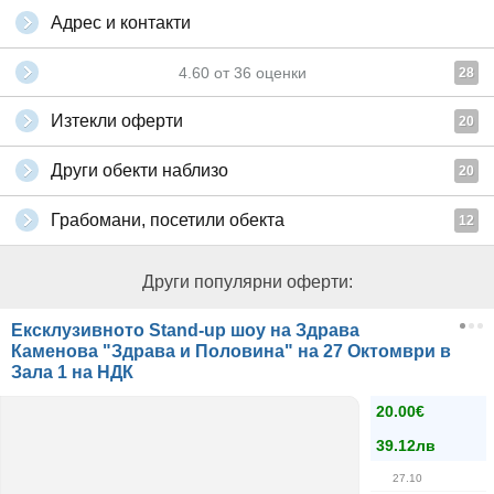
Адрес и контакти
4.60
от
36
оценки
28
Изтекли оферти
20
Други обекти наблизо
20
Грабомани, посетили обекта
12
Други популярни оферти:
Ексклузивното Stand-up шоу на Здрава
Каменова "Здрава и Половина" на 27 Октомври в
Зала 1 на НДК
20.00€
39.12лв
27.10