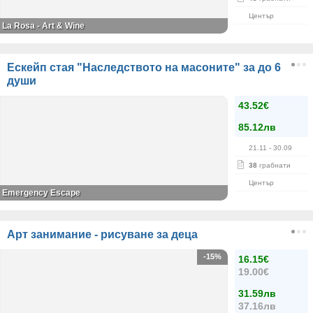
Център
La Rosa - Art & Wine
Ескейп стая "Наследството на масоните" за до 6
души
43.52€
85.12лв
21.11
- 30.09
38
грабнати
Център
Emergency Escape
Арт занимание - рисуване за деца
-15%
16.15€
19.00€
31.59лв
37.16лв