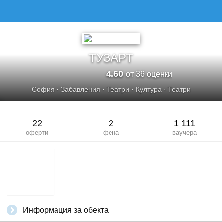
ТУЗАРТ
4.60
от 36 оценки
София
·
Забавления
·
Театри
·
Култура
·
Театри
22
2
1 111
оферти
фена
ваучера
Информация за обекта