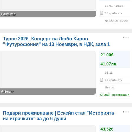
18.01
- 16.08
30
грабнати
Paint me
кв. Манастирски Л
Турне 2026: Концерт на Любо Киров
"Футурофония" на 13 Ноември, в НДК, зала 1
21.00€
41.07лв
13.11
30
грабнати
Център
Artvent
Онлайн резервация
Подари преживяване | Ескейп стая "Историята
на играчките" за до 6 души
43.52€