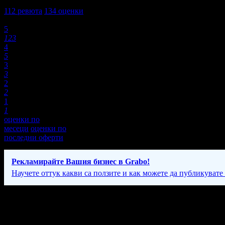
4,8
112
ревюта
134
оценки
Оценки:
5
123
4
5
3
3
2
2
1
1
оценки по
месеци
оценки по
последни оферти
Рекламирайте Вашия бизнес в Grabo!
Научете оттук какви са ползите и как можете да публикувате
Фирмени контакти
Вторник - Събота от 10:00ч до 20:00ч