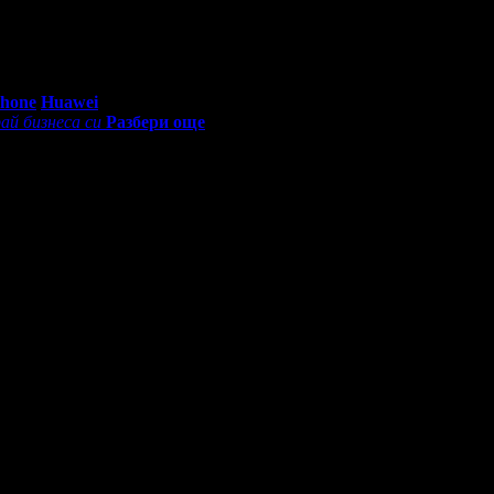
ки салон! Още от влизането атмосферата беше много приятна и 
зултатът надмина очакванията ми.
0 - 18:30ч)
Phone
Huawei
ай бизнеса си
Разбери още