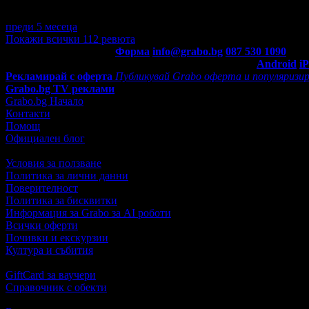
Изключително съм доволна от посещението си в този фризьорс
изслуша внимателно какво искам, даде ми полезни съвети и ре
преди 5 месеца
·
· Подкрепям това мнение!
Покажи всички 112 ревюта
Контакти с Grabo.bg:
Форма
info@grabo.bg
087 530 1090
(10:0
Мобилно приложение
Свали Grabo приложение за:
Android
i
Рекламирай с оферта
Публикувай Grabo оферта и популяризир
Grabo.bg TV реклами
Grabo.bg Начало
Контакти
Помощ
Официален блог
Условия за ползване
Политика за лични данни
Поверителност
Политика за бисквитки
Информация за Grabo за AI роботи
Всички оферти
Почивки и екскурзии
Култура и събития
GiftCard за ваучери
Справочник с обекти