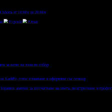
Събота от 10:00ч до 20:00ч
ka
Evgenia
Елена
ия за жени на зона по избор
оя Kadiffe, плюс измиване и оформяне със сешоар
терапия, ампула за запечатване на цвета, подстригване и профе