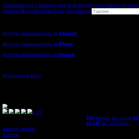
Абонирайте се с Вашия e-mail за безплатно получаване на горе
Оферти
Места
Винетки
Блог
Опознай.bg
Grabo мобилна версия
Изтегли приложението за
Android
.
Изтегли приложението за
iPhone
.
Изтегли приложението за
Huawei
.
...или отвори
grabo.bg
Регистрация
Вход
+20
200
фенове ни следят
62
25 540
лв.
спестени с
нашите оферти
3
приза