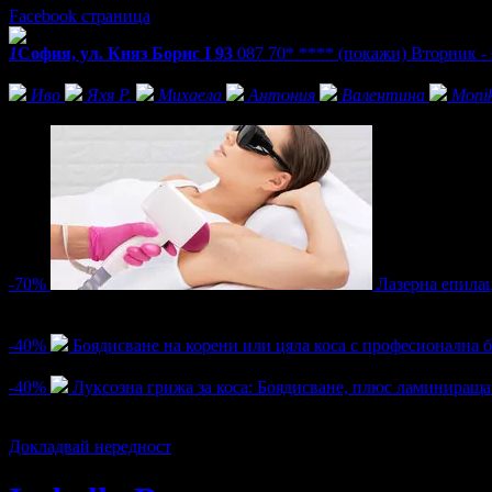
Facebook страница
1
София, ул. Княз Борис I 93
087 70* ****
(покажи)
Вторник - 
Фенове на Isabella Beauty
Иво
Яхя Р.
Михаела
Антония
Валентина
Moni
Активни оферти
-70%
Лазерна епилац
Цена:
4.60€
15.34€
/9.00лв
30.00лв
4
-40%
Боядисване на корени или цяла коса с професионална б
Цена:
26.40€
44.00€
/51.63лв
86.06лв
-40%
Луксозна грижа за коса: Боядисване, плюс ламинираща 
Цена:
57.00€
95.00€
/111.48лв
185.80лв
1
Докладвай нередност