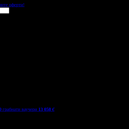
щите оферти!
0
грабнати ваучери
13 058
€