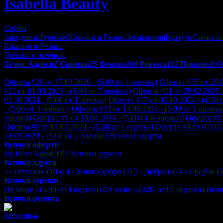
Isabella Beauty
София
Заведения
Туризъм
Красота и Релакс
Забавления
Култура
Спорт и
Красота и Релакс
Добави в любими
За нас
Адреси
1
Снимки
25
Фенове
200
Ревюта
112
Призове
3
О
Отзиви от клиенти за Isabella Beauty:
Оферта #26 от 17.03.2026 - (5.00 от 1 оценка)
Оферта #25 от 28.0
#22 от 01.03.2025 - (5.00 от 7 оценки)
Оферта #21 от 28.02.2025 -
02.10.2024 - (5.00 от 1 оценка)
Оферта #17 от 02.10.2024 - (4.50 
- (5.00 от 3 оценки)
Оферта #13 от 14.06.2024 - (5.00 от 1 оценка
оценки)
Оферта #9 от 18.04.2024 - (5.00 от 6 оценки)
Оферта #8 
Оферта #5 от 07.03.2024 - (5.00 от 1 оценка)
Оферта #4 от 07.03.
24.02.2024 - (5.00 от 2 оценки)
Всички оферти
Всички оферти
ул. Княз Борис I 93
Всички адреси
Всички адреси
5 - Отлично (105)
4 - Много добро (2)
3 - Добро (3)
2 - Средно (1
Всички оценки
От мъже - (5.00 от 4 оценки)
От жени - (4.84 от 95 оценки)
Всич
Всички ревюта
Вероника
5