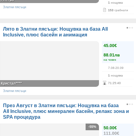
1
нощувка
Златни пясъци
153
грабнати
Лято в Златни пясъци: Нощувка на база All
Inclusive, плюс басейн и анимация
45.00€
88.01лв
на човек
7.08-20.09
1
нощувка
Кристал****
71
:
25
:
39
Златни пясъци
През Август в Златни пясъци: Нощувка на база
All Inclusive, плюс минерален басейн, релакс зона и
SPA процедура
-55%
50.00€
111.00€