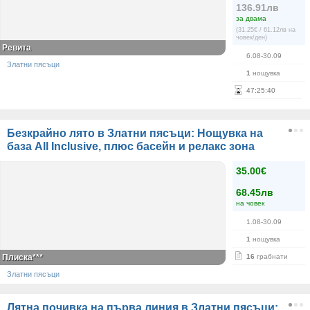
136.91лв
за двама
(31.25€ / 61.12лв на
човек/ден)
Ревита
6.08-30.09
Златни пясъци
1
нощувка
47
:
25
:
39
Безкрайно лято в Златни пясъци: Нощувка на
база All Inclusive, плюс басейн и релакс зона
35.00€
68.45лв
на човек
1.08-30.09
1
нощувка
Плиска***
16
грабнати
Златни пясъци
Лятна почивка на първа линия в Златни пясъци: