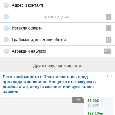
Адрес и контакти
3.40
от
7
оценки
7
Изтекли оферти
3
Грабомани, посетили обекта
12
Атракции наблизо
256
Други популярни оферти:
Лято край морето в Златни пясъци - сред
прохлада и зеленина: Нощувка със закуска в
двойна стая, делукс мезонет или суит, плюс
паркинг
-7%
65.00€
70.00€
127.13лв