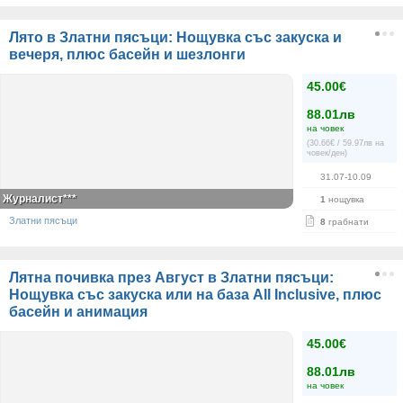
Лято в Златни пясъци: Нощувка със закуска и
вечеря, плюс басейн и шезлонги
45.00€
88.01лв
на човек
(30.66€ / 59.97лв на
човек/ден)
31.07-10.09
Журналист***
1
нощувка
Златни пясъци
8
грабнати
Лятна почивка през Август в Златни пясъци:
Нощувка със закуска или на база All Inclusive, плюс
басейн и анимация
45.00€
88.01лв
на човек