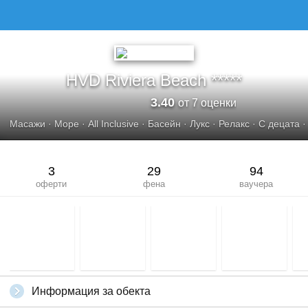
HVD Riviera Beach *****
3.40
от 7 оценки
Масажи
·
Море
·
All Inclusive
·
Басейн
·
Лукс
·
Релакс
·
С децата
3
29
94
оферти
фена
ваучера
Информация за обекта