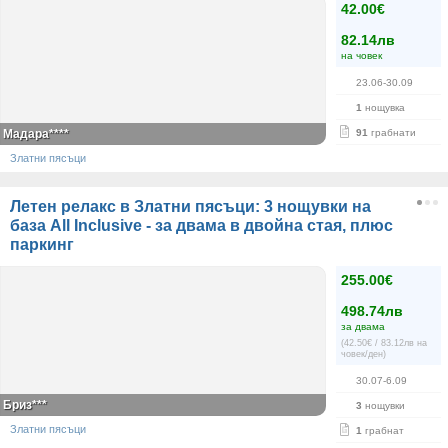
42.00€
82.14лв
на човек
23.06-30.09
1
нощувка
Мадара****
91
грабнати
Златни пясъци
Летен релакс в Златни пясъци: 3 нощувки на
база All Inclusive - за двама в двойна стая, плюс
паркинг
255.00€
498.74лв
за двама
(42.50€ / 83.12лв на
човек/ден)
30.07-6.09
Бриз***
3
нощувки
Златни пясъци
1
грабнат