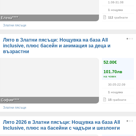
1.08-31.08
1
нощувка
Елена****
112
грабнати
Златни пясъци
Лято в Златни пясъци: Нощувка на база Аll
inclusive, плюс басейн и анимация за деца и
възрастни
52.00€
101.70лв
на човек
30.05-22.09
1
нощувка
София****
15
грабнати
Златни пясъци
Лято 2026 в Златни пясъци: Нощувка на база All
Inclusive, плюс на басейни с чадъри и шезлонги