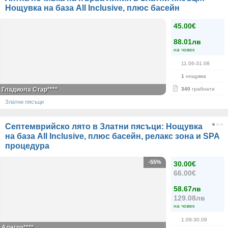
Нощувка на база All Inclusive, плюс басейн
45.00€
88.01лв
на човек
11.06-31.08
1
нощувка
Гладиола Стар****
340
грабнати
Златни пясъци
Септемврийско лято в Златни пясъци: Нощувка
на база All Inclusive, плюс басейн, релакс зона и SPA
процедура
-55%
30.00€
66.00€
58.67лв
129.08лв
на човек
1.09-30.09
Алегра****