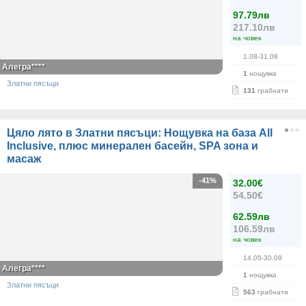
97.79лв
217.10лв
на човек
1.08-31.08
Алегра****
1
нощувка
Златни пясъци
131
грабнати
Цяло лято в Златни пясъци: Нощувка на база All
Inclusive, плюс минерален басейн, SPA зона и
масаж
-41%
32.00€
54.50€
62.59лв
106.59лв
на човек
14.05-30.09
Алегра****
1
нощувка
Златни пясъци
563
грабнати