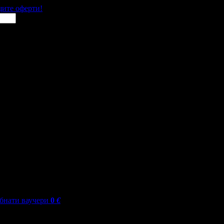
щите оферти!
бнати ваучери
0
€