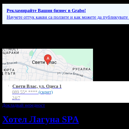
Рекламирайте Вашия бизнес в Grabo!
Научете оттук какви са ползите и как можете да публикувате
Фирмени контакти
24/7
Свети Влас, ул. Одеса 1
1
089 55* ****
(скрит)
24/7
Докладвай нередност
Хотел Лагуна SPA