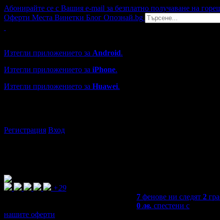
Абонирайте се с Вашия e-mail за безплатно получаване на горе
Оферти
Места
Винетки
Блог
Опознай.bg
Grabo мобилна версия
Изтегли приложението за
Android
.
Изтегли приложението за
iPhone
.
Изтегли приложението за
Huawei
.
...или отвори
grabo.bg
Регистрация
Вход
+29
7
фенове ни следят
2
гра
0
лв.
спестени с
нашите оферти