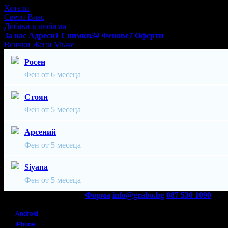
Хотели
Свети Влас
Добави в любими
За нас
Адреси
1
Снимки
34
Фенове
7
Оферти
Всички
Жени
Мъже
Росен
Фен от 6 месеца
Стоян
Фен от 5 месеца
Арсений
Фен от 5 месеца
Siyana
Фен от 5 месеца
Контакти с Grabo.bg:
Форма
info@grabo.bg
087 530 1090
(10:0
Мобилно приложение
Свали Grabo приложение за:
Android
iPhone