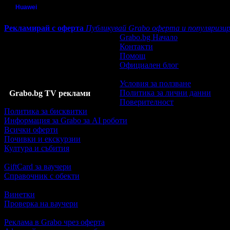
Huawei
Рекламирай с оферта
Публикувай Grabo оферта и популяризир
Grabo.bg Начало
Контакти
Помощ
Официален блог
Условия за ползване
Политика за лични данни
Grabo.bg TV реклами
Поверителност
Политика за бисквитки
Информация за Grabo за AI роботи
Всички оферти
Почивки и екскурзии
Култура и събития
GiftCard за ваучери
Справочник с обекти
Винетки
Проверка на ваучери
Реклама в Grabo чрез оферта