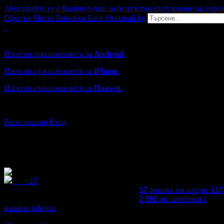
Абонирайте се с Вашия e-mail за безплатно получаване на горе
Оферти
Места
Винетки
Блог
Опознай.bg
Grabo мобилна версия
Изтегли приложението за
Android
.
Изтегли приложението за
iPhone
.
Изтегли приложението за
Huawei
.
...или отвори
grabo.bg
Регистрация
Вход
+15
57
фенове ни следят
137
2 392
лв.
спестени с
нашите оферти
5,0