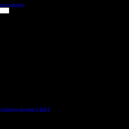
щите оферти!
грабнати ваучери
1 223
€