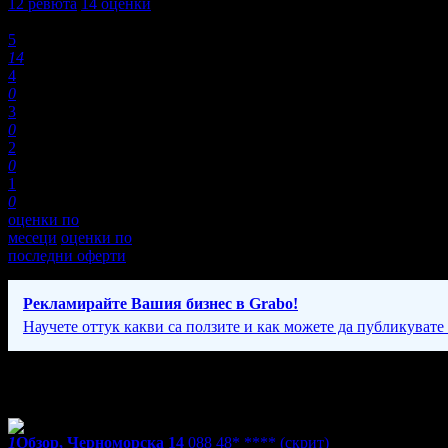
12
ревюта
14
оценки
Оценки:
5
14
4
0
3
0
2
0
1
0
оценки по
месеци
оценки по
последни оферти
Рекламирайте Вашия бизнес в Grabo!
Научете оттук какви са ползите и как можете да публикувате
Фирмени контакти
1
Обзор, Черноморска 14
088 48* ****
(скрит)