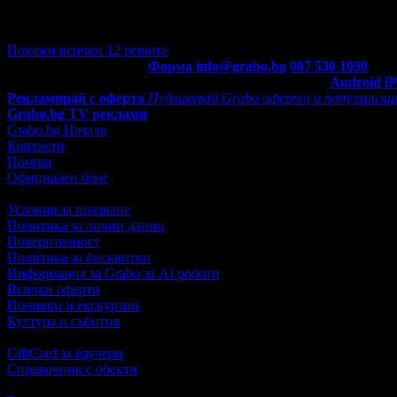
Отговор от Хотел La Boheme***
· преди 3 месеца
Здравейте, споделените впечатления за престоя Ви,напълно отг
очакванията Ви. Благодарим за милите думи и подробната обра
Покажи всички 12 ревюта
Контакти с Grabo.bg:
Форма
info@grabo.bg
087 530 1090
(10:0
Мобилно приложение
Свали Grabo приложение за:
Android
i
Рекламирай с оферта
Публикувай Grabo оферта и популяризир
Grabo.bg TV реклами
Grabo.bg Начало
Контакти
Помощ
Официален блог
Условия за ползване
Политика за лични данни
Поверителност
Политика за бисквитки
Информация за Grabo за AI роботи
Всички оферти
Почивки и екскурзии
Култура и събития
GiftCard за ваучери
Справочник с обекти