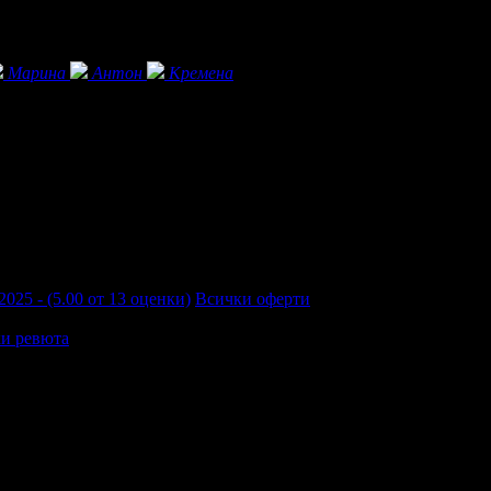
Марина
Антон
Кремена
2025 - (5.00 от 13 оценки)
Всички оферти
и ревюта
ал,който направи престоя ни наистина специален.Спа зоната е с
препоръчвам да се оставите в златните и ръце.Храната-кулинарен
онал ,че ни осигуриха тази приятна почивка! Желая ви много усп