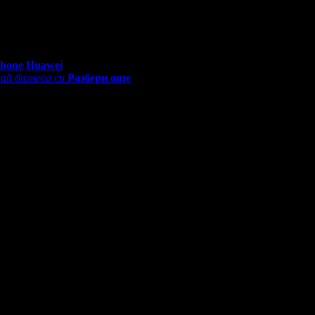
оварят на това което се стремим да предоставим за всички наши
тна връзка. Поздрави и до нови срещи.
0 - 18:30ч)
Phone
Huawei
ай бизнеса си
Разбери още