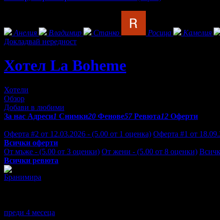
Фенове на Хотел La Boheme***
Анелия
Владимир
Станко
Росица
Камелия
Докладвай нередност
Хотел La Boheme
Хотели
Обзор
Добави в любими
За нас
Адреси
1
Снимки
20
Фенове
57
Ревюта
12
Оферти
Отзиви от клиенти за Хотел La Boheme***:
Оферта #2 от 12.03.2026 - (5.00 от 1 оценка)
Оферта #1 от 18.09.
Всички оферти
От мъже - (5.00 от 3 оценки)
От жени - (5.00 от 8 оценки)
Всичк
Всички ревюта
Бранимира
5
Прекрасна обстановка,изключително любезен и отзивчив персон
релакс. А масажистката Оксана е истински специалист. Горещо 
прекрасно място! Няма да съжалявате! Благодаря на целия перс
преди 4 месеца
·
1
· Подкрепям това мнение!