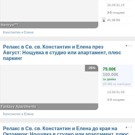
20.09-31.10
3-5
нощувки
41
:
39
:
59
Нептун***
Константин и Елена
Релакс в Св. св. Константин и Елена през
Август: Нощувка в студио или апартамент, плюс
паркинг
-25%
75.00€
100.00€
за двама
(26.88€ на човек/ден)
13.08-31.08
1-3
нощувки
Fantasy Apartments
Константин и Елена
Релакс в Св. св. Константин и Елена до края на
Октомври: Нощувка в студио или апартамент, плюс