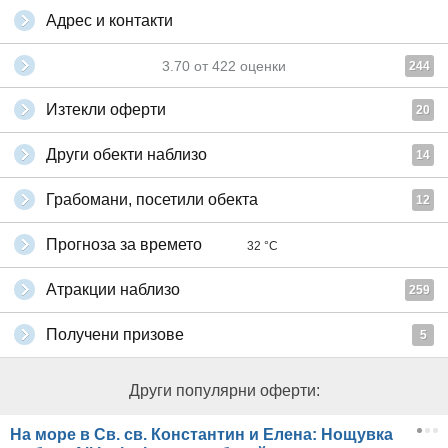
Адрес и контакти
3.70
от
422
оценки
244
Изтекли оферти
20
Други обекти наблизо
14
Грабомани, посетили обекта
12
Прогноза за времето
32 °C
Атракции наблизо
259
Получени призове
5
Други популярни оферти:
На море в Св. св. Константин и Елена: Нощувка