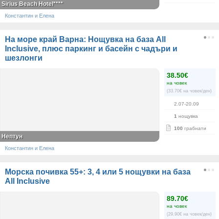
Sirius Beach Hotel****
Константин и Елена
На море край Варна: Нощувка на база All
Inclusive, плюс паркинг и басейн с чадъри и
шезлонги
38.50€
на човек
(33.70€ на човек/ден)
2.07-20.09
1
нощувка
100
грабнати
Нептун
Константин и Елена
Морска почивка 55+: 3, 4 или 5 нощувки на база
All Inclusive
89.70€
на човек
(29.90€ на човек/ден)