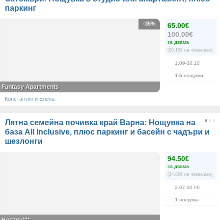
паркинг
-35%
65.00€
100.00€
за двама
(20.15€ на човек/ден)
1.09-30.10
1-5
нощувки
Fantasy Apartments
Константин и Елена
Лятна семейна почивка край Варна: Нощувка на
база All Inclusive, плюс паркинг и басейн с чадъри и
шезлонги
94.50€
за двама
(34.80€ на човек/ден)
2.07-30.09
1
нощувка