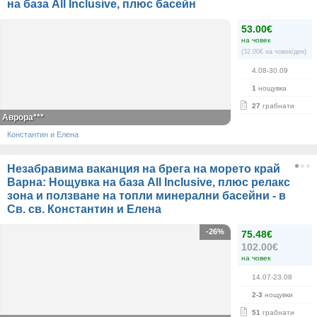
на база All Inclusive, плюс басейн
53.00€
на човек
(32.00€ на човек/ден)
4.08-30.09
1
нощувка
27
грабнати
Аврора***
Константин и Елена
Незабравима ваканция на брега на морето край
Варна: Нощувка на база All Inclusive, плюс релакс
зона и ползване на топли минерални басейни - в
Св. св. Константин и Елена
-26%
75.48€
102.00€
на човек
14.07-23.08
2-3
нощувки
51
грабнати