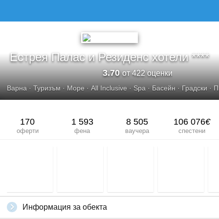
Естрея Палас и Резиденс хотели ****
3.70
от 422 оценки
Варна
·
Туризъм
·
Море
·
All Inclusive
·
Spa
·
Басейн
·
Градски
·
П
170
1 593
8 505
106 076
€
оферти
фена
ваучера
спестени
Информация за обекта