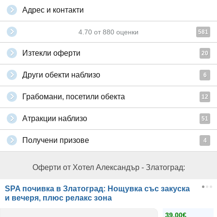
Адрес и контакти
4.70
от
880
оценки
581
Изтекли оферти
20
Други обекти наблизо
6
Грабомани, посетили обекта
12
Атракции наблизо
51
Получени призове
4
Оферти от Хотел Александър - Златоград:
SPA почивка в Златоград: Нощувка със закуска
и вечеря, плюс релакс зона
39.00€