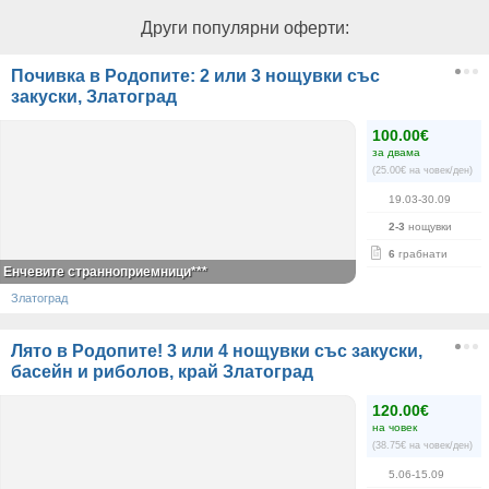
Други популярни оферти:
Почивка в Родопите: 2 или 3 нощувки със
закуски, Златоград
100.00€
за двама
(25.00€ на човек/ден)
19.03-30.09
2-3
нощувки
6
грабнати
Енчевите странноприемници***
Златоград
Лято в Родопите! 3 или 4 нощувки със закуски,
басейн и риболов, край Златоград
120.00€
на човек
(38.75€ на човек/ден)
5.06-15.09