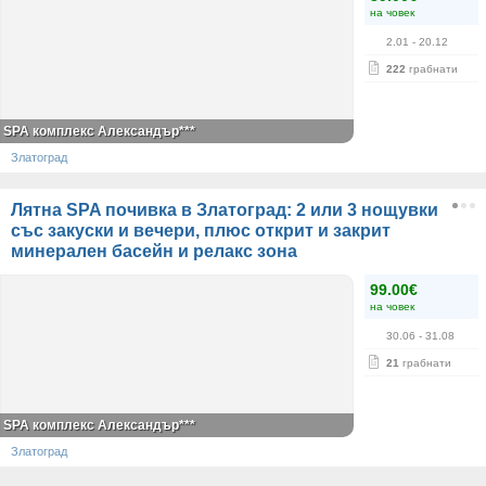
на човек
2.01
- 20.12
222
грабнати
SPA комплекс Александър***
Златоград
Лятна SPA почивка в Златоград: 2 или 3 нощувки
със закуски и вечери, плюс открит и закрит
минерален басейн и релакс зона
99.00€
на човек
30.06
- 31.08
21
грабнати
SPA комплекс Александър***
Златоград