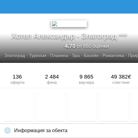
Хотел Александър - Златоград ***
4.70
от 880 оценки
Златоград
·
Туризъм
·
Планина
·
Spa
·
Басейн
·
Романтика
·
При
136
2 484
9 865
49 382
€
оферти
фена
ваучера
спестени
Информация за обекта