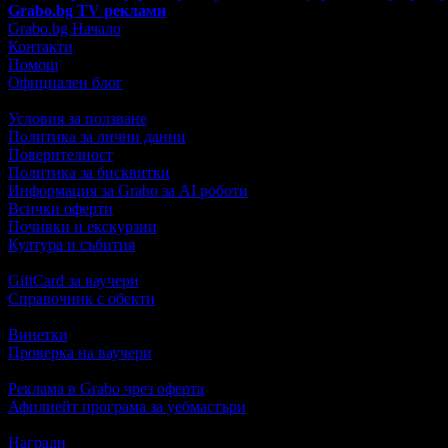
Grabo.bg TV реклами
Grabo.bg Начало
Контакти
Помощ
Официален блог
Условия за ползване
Политика за лични данни
Поверителност
Политика за бисквитки
Информация за Grabo за AI роботи
Всички оферти
Почивки и екскурзии
Култура и събития
GiftCard за ваучери
Справочник с обекти
Винетки
Проверка на ваучери
Реклама в Grabo чрез оферта
Афилиейт програма за уебмастъри
Награди