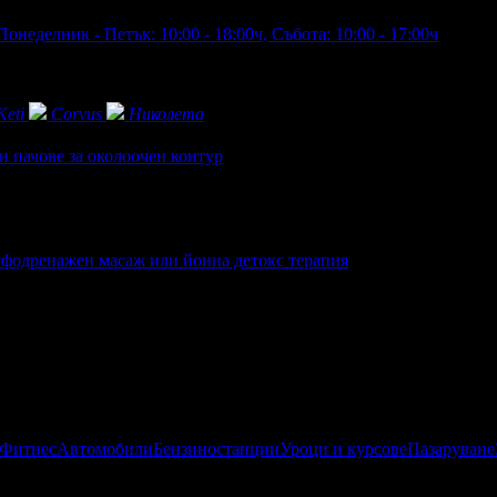
Понеделник - Петък: 10:00 - 18:00ч, Събота: 10:00 - 17:00ч
Keti
Corvus
Николета
и пачове за околоочен контур
имфодренажен масаж или йонна детокс терапия
 Фитнес
Автомобили
Бензиностанции
Уроци и курсове
Пазаруване