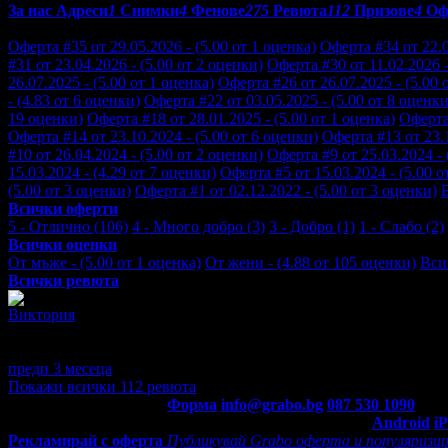
За нас
Адреси
1
Снимки
4
Фенове
275
Ревюта
112
Призове
4
Оф
Отзиви от клиенти за Healthy Life 2022:
Оферта #35 от 29.05.2026 - (5.00 от 1 оценка)
Оферта #34 от 22.0
#31 от 23.04.2026 - (5.00 от 2 оценки)
Оферта #30 от 11.02.2026 -
26.07.2025 - (5.00 от 1 оценка)
Оферта #26 от 26.07.2025 - (5.00 
- (4.83 от 6 оценки)
Оферта #22 от 03.05.2025 - (5.00 от 8 оценки
19 оценки)
Оферта #18 от 28.01.2025 - (5.00 от 1 оценка)
Оферта 
Оферта #14 от 23.10.2024 - (5.00 от 6 оценки)
Оферта #13 от 23.1
#10 от 26.04.2024 - (5.00 от 2 оценки)
Оферта #9 от 25.03.2024 - 
15.03.2024 - (4.29 от 7 оценки)
Оферта #5 от 15.03.2024 - (5.00 о
(5.00 от 3 оценки)
Оферта #1 от 02.12.2022 - (5.00 от 3 оценки)
Всички оферти
5 - Отлично (106)
4 - Много добро (3)
3 - Добро (1)
1 - Слабо (2)
Всички оценки
От мъже - (5.00 от 1 оценка)
От жени - (4.88 от 105 оценки)
Вси
Всички ревюта
Виктория
5
Исках да правя процедурата значително по-рано, но ми казаха д
отношението и обстановката, беше ми за пръв път, определено 
преди 3 месеца
·
· Подкрепям това мнение!
Покажи всички 112 ревюта
Контакти с Grabo.bg:
Форма
info@grabo.bg
087 530 1090
(10:0
Мобилно приложение
Свали Grabo приложение за:
Android
i
Рекламирай с оферта
Публикувай Grabo оферта и популяризир