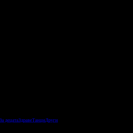
За децата
Здраве
Танци
Други