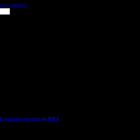
щите оферти!
3
грабнати ваучери
41 959
€