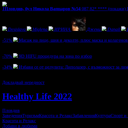
1
Пловдив, бул Никола Вапцаров №54
087 82* ****
(покажи)
Фенове на Healthy Life 2022
Desislava
Miglena
ИРИНА
Джени
Danail
Активни оферти
-51%
Масаж на лице, шия и деколте, плюс маска и колагенов
Цена:
15.00€
30.68€
/29.34лв
60.00лв
2
-70%
9D HIFU процедура на зона по избор
Цена:
30.63€
102.26€
/59.91лв
200.00лв
-34%
Избави се от целулита: Липолазер, с възможност за л
Цена:
10.17€
15.34€
/19.89лв
30.00лв
6
Докладвай нередност
Healthy Life 2022
Пловдив
Заведения
Туризъм
Красота и Релакс
Забавления
Култура
Спорт и
Красота и Релакс
Добави в любими