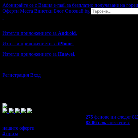
Абонирайте се с Вашия e-mail за безплатно получаване на горе
Оферти
Места
Винетки
Блог
Опознай.bg
Grabo мобилна версия
Изтегли приложението за
Android
.
Изтегли приложението за
iPhone
.
Изтегли приложението за
Huawei
.
...или отвори
grabo.bg
Регистрация
Вход
275
фенове ни следят
81
82 065
лв.
спестени с
нашите оферти
4
приза