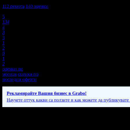
4,9
112
ревюта
140
оценки
Оценки:
5
134
4
3
3
1
2
0
1
2
оценки по
месеци
оценки по
последни оферти
Рекламирайте Вашия бизнес в Grabo!
Научете оттук какви са ползите и как можете да публикувате
Фирмени контакти
Понеделник - Петък: 10:00 - 18:00ч, Събота: 10:00 - 17:00ч