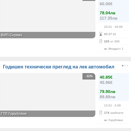
60.00€
78.04лв
117.35лв
23.01
- 18.08
60
:
37
:
11
ВИП Сервиз
225
от 300
кв. Младост 1
Годишен технически преглед на лек автомобил
-11%
40.85€
45.96€
79.90лв
89.89лв
13.01
- 3.09
174
грабнати
ГТП Горубляне
кв. Горубляне