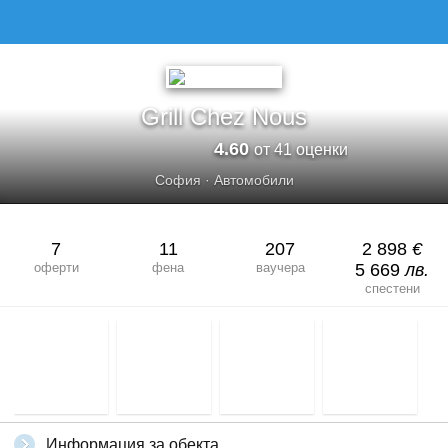
GRILL CHEZ NOUS
Grill Chez Nous
4.60
от 41 оценки
София
·
Автомобили
7
11
207
2 898
€
оферти
фена
ваучера
5 669
лв.
спестени
Информация за обекта