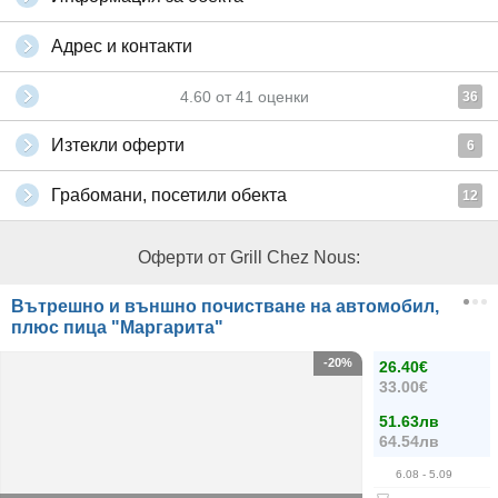
Адрес и контакти
4.60
от
41
оценки
36
Изтекли оферти
6
Грабомани, посетили обекта
12
Оферти от Grill Chez Nous:
Вътрешно и външно почистване на автомобил,
плюс пица "Маргарита"
-20%
26.40€
33.00€
51.63лв
64.54лв
6.08
- 5.09