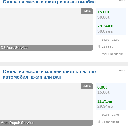
Смяна на масло и филтри на автомобил
-50%
15.00€
30.00€
29.34лв
58.67лв
14.02
- 11.09
33
от 50
DS Auto Service
бул. Президент Л
Смяна на масло и маслен филтър на лек
автомобил, джип или ван
-60%
6.00€
15.00€
11.73лв
29.34лв
19.05
- 28.08
31
грабнати
Auto Repair Service