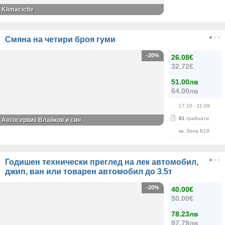
Klimacicite
Смяна на четири броя гуми
-20%
26.08€
32.72€
51.00лв
64.00лв
17.10
- 11.09
81
грабнати
Автосервиз Влайков и син
кв. Зона Б19
Годишен технически преглед на лек автомобил,
джип, ван или товарен автомобил до 3.5т
-20%
40.00€
50.00€
78.23лв
97.79лв