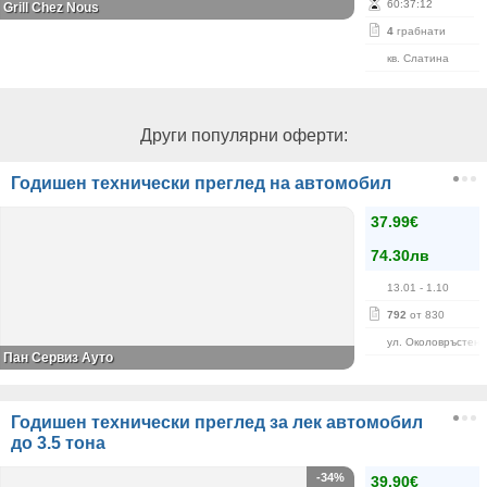
60
:
37
:
12
Grill Chez Nous
4
грабнати
кв. Слатина
Други популярни оферти:
Годишен технически преглед на автомобил
37.99€
74.30лв
13.01
- 1.10
792
от 830
ул. Околовръстен 
Пан Сервиз Ауто
Годишен технически преглед за лек автомобил
до 3.5 тона
-34%
39.90€