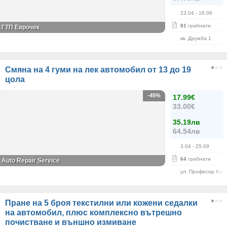
23.04
- 16.09
81
грабнати
ГТП Еврочек
кв. Дружба 1
Смяна на 4 гуми на лек автомобил от 13 до 19
цола
-45%
17.99€
33.00€
35.19лв
64.54лв
3.04
- 25.09
64
грабнати
Auto Repair Service
ул. Професор Кон
Пране на 5 броя текстилни или кожени седалки
на автомобил, плюс комплексно вътрешно
почистване и външно измиване