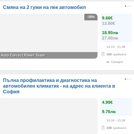
Смяна на 2 гуми на лек автомобил
-30%
9.66€
13.80€
18.90лв
27.00лв
14.10
- 21.08
160
грабнати
Auto Correct Power Теаm
кв. Суходол
Пълна профилактика и диагностика на
автомобилен климатик - на адрес на клиента в
София
4.99€
9.76лв
10.04
- 15.09
108
грабнати