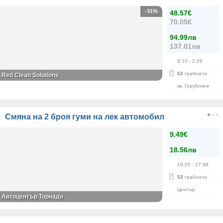
-31%
48.57€
70.05€
94.99лв
137.01лв
9.10
- 2.09
62
грабнати
Red Clean Solutions
кв. Горубляне
Смяна на 2 броя гуми на лек автомобил
9.49€
18.56лв
19.05
- 27.08
53
грабнати
Център
Автоцентър Торнадо