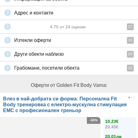
Адрес и контакти
4.70
от
24
оценки
17
Изтекли оферти
11
Други обекти наблизо
20
Грабомани, посетили обекта
12
Оферти от Golden Fit Body Varna:
Влез в най-добрата си форма: Персонална Fit
Body тренировка с електро-мускулна стимулация
ЕМС с професионален треньор
-50%
10.23€
20.45€
20.01лв