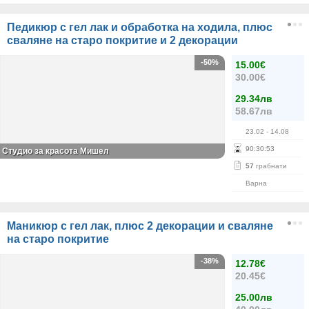
Педикюр с гел лак и обработка на ходила, плюс
сваляне на старо покритие и 2 декорации
-50%
15.00€
30.00€
29.34лв
58.67лв
23.02
- 14.08
90
:
30
:
53
Студио за красота Мишел
57
грабнати
Варна
Маникюр с гел лак, плюс 2 декорации и сваляне
на старо покритие
-38%
12.78€
20.45€
25.00лв