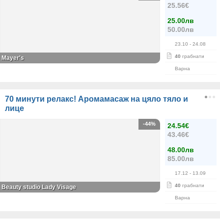
25.56€
25.00лв
50.00лв
23.10
- 24.08
40
грабнати
Mayer's
Варна
70 минути релакс! Аромамасаж на цяло тяло и
лице
-44%
24.54€
43.46€
48.00лв
85.00лв
17.12
- 13.09
40
грабнати
Beauty studio Lady Visage
Варна