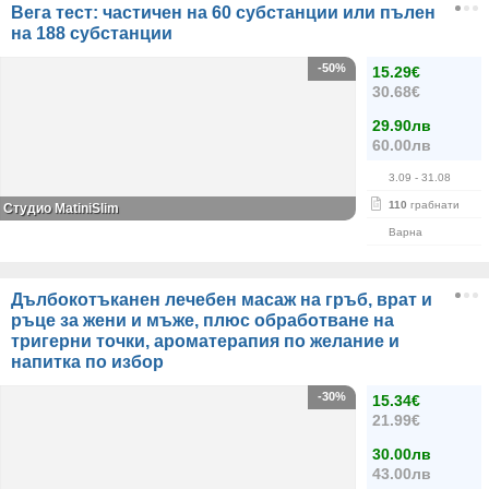
Вега тест: частичен на 60 субстанции или пълен
на 188 субстанции
-50%
15.29€
30.68€
29.90лв
60.00лв
3.09
- 31.08
110
грабнати
Студио MatiniSlim
Варна
Дълбокотъканен лечебен масаж на гръб, врат и
ръце за жени и мъже, плюс обработване на
тригерни точки, ароматерапия по желание и
напитка по избор
-30%
15.34€
21.99€
30.00лв
43.00лв