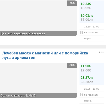
-46%
10.23€
18.92€
20.01лв
37.00лв
18.10
- 13.09
65
грабнати
Център за красота Божествена
Варна
Лечебен масаж с магнезий или с поморийска
луга и арника гел
-30%
11.90€
17.00€
23.27лв
33.25лв
29.05
- 13.09
59
грабнати
Салон за красота Lady D
Варна