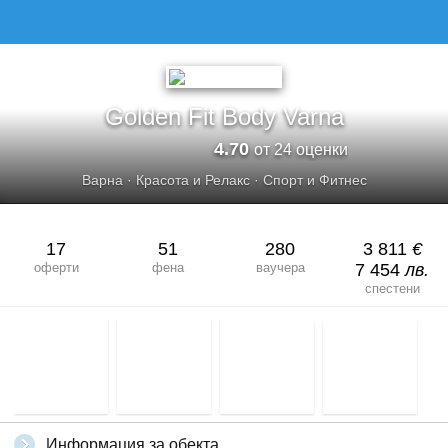
GOLDEN FIT BODY VARNA
Golden Fit Body Varna
4.70
от 24 оценки
Варна
·
Красота и Релакс
·
Спорт и Фитнес
17
51
280
3 811
€
оферти
фена
ваучера
7 454
лв.
спестени
Информация за обекта