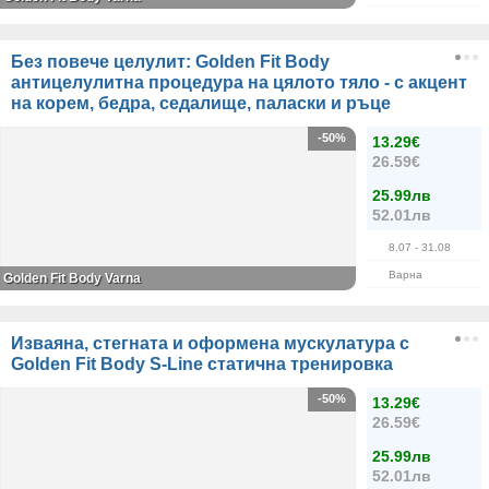
Без повече целулит: Golden Fit Body
антицелулитна процедура на цялото тяло - с акцент
на корем, бедра, седалище, паласки и ръце
-50%
13.29€
26.59€
25.99лв
52.01лв
8.07
- 31.08
Варна
Golden Fit Body Varna
Изваяна, стегната и оформена мускулатура с
Golden Fit Body S-Line статична тренировка
-50%
13.29€
26.59€
25.99лв
52.01лв