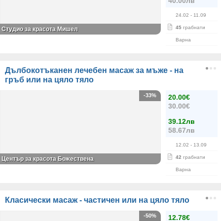
40.00лв
24.02
- 11.09
45
грабнати
Студио за красота Мишел
Варна
Дълбокотъканен лечебен масаж за мъже - на
гръб или на цяло тяло
-33%
20.00€
30.00€
39.12лв
58.67лв
12.02
- 13.09
42
грабнати
Център за красота Божествена
Варна
Класически масаж - частичен или на цяло тяло
-50%
12.78€