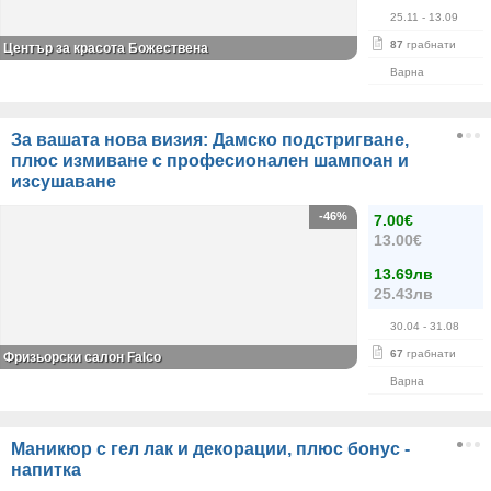
25.11
- 13.09
87
грабнати
Център за красота Божествена
Варна
За вашата нова визия: Дамско подстригване,
плюс измиване с професионален шампоан и
изсушаване
-46%
7.00€
13.00€
13.69лв
25.43лв
30.04
- 31.08
67
грабнати
Фризьорски салон Falco
Варна
Маникюр с гел лак и декорации, плюс бонус -
напитка