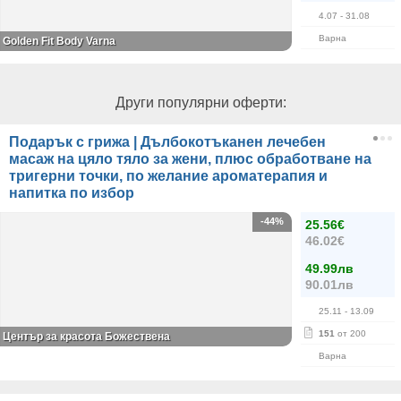
4.07
- 31.08
Варна
Golden Fit Body Varna
Други популярни оферти:
Подарък с грижа | Дълбокотъканен лечебен
масаж на цяло тяло за жени, плюс обработване на
тригерни точки, по желание ароматерапия и
напитка по избор
-44%
25.56€
46.02€
49.99лв
90.01лв
25.11
- 13.09
151
от 200
Център за красота Божествена
Варна