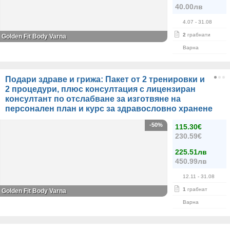
40.00лв
4.07
- 31.08
2
грабнати
Golden Fit Body Varna
Варна
Подари здраве и грижа: Пакет от 2 тренировки и
2 процедури, плюс консултация с лицензиран
консултант по отслабване за изготвяне на
персонален план и курс за здравословно хранене
-50%
115.30€
230.59€
225.51лв
450.99лв
12.11
- 31.08
1
грабнат
Golden Fit Body Varna
Варна