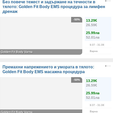
Без повече тежест и задържане на течности в
тялото: Golden Fit Body EMS процедура за лимфен
дренаж
-50%
13.29€
26.59€
25.99лв
52.01лв
9.07
- 31.08
Варна
Golden Fit Body Varna
Премахни напрежението и умората в тялото:
Golden Fit Body EMS масажна процедура
-50%
13.29€
26.59€
25.99лв
52.01лв
9.07
- 31.08
Варна
Golden Fit Body Varna