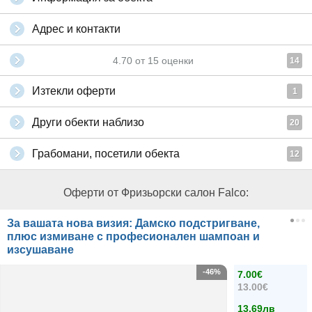
Адрес и контакти
4.70
от
15
оценки
14
Изтекли оферти
1
Други обекти наблизо
20
Грабомани, посетили обекта
12
Оферти от Фризьорски салон Falco:
За вашата нова визия: Дамско подстригване,
плюс измиване с професионален шампоан и
изсушаване
-46%
7.00€
13.00€
13.69лв