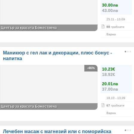
30.00лв
43.00лв
25.11
- 13.09
88
грабнати
Център за красота Божествена
Варна
Маникюр с гел лак и декорации, плюс бонус -
напитка
-46%
10.23€
18.92€
20.01лв
37.00лв
18.10
- 13.09
67
грабнати
Център за красота Божествена
Варна
Лечебен масаж с магнезий или с поморийска