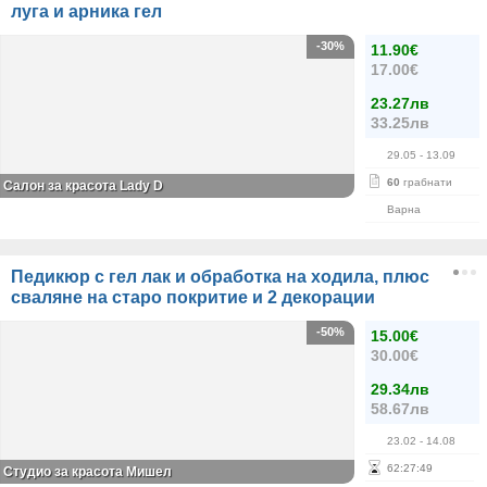
луга и арника гел
-30%
11.90€
17.00€
23.27лв
33.25лв
29.05
- 13.09
60
грабнати
Салон за красота Lady D
Варна
Педикюр с гел лак и обработка на ходила, плюс
сваляне на старо покритие и 2 декорации
-50%
15.00€
30.00€
29.34лв
58.67лв
23.02
- 14.08
62
:
27
:
49
Студио за красота Мишел