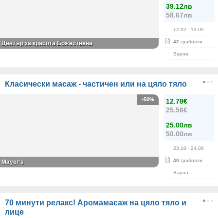
39.12лв
58.67лв
12.02
- 13.09
42
грабнати
Център за красота Божествена
Варна
Класически масаж - частичен или на цяло тяло
-50%
12.78€
25.56€
25.00лв
50.00лв
23.10
- 24.08
40
грабнати
Mayer's
Варна
70 минути релакс! Аромамасаж на цяло тяло и
лице