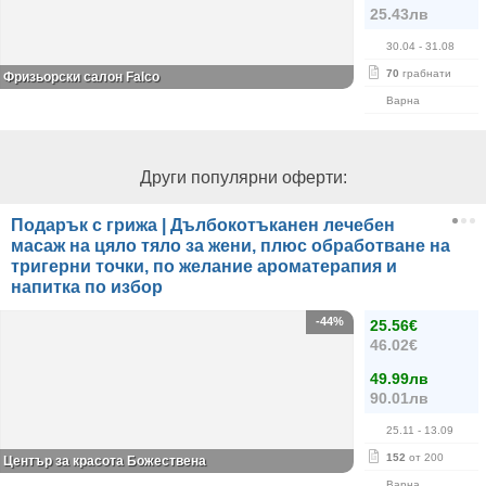
25.43лв
30.04
- 31.08
70
грабнати
Фризьорски салон Falco
Варна
Други популярни оферти:
Подарък с грижа | Дълбокотъканен лечебен
масаж на цяло тяло за жени, плюс обработване на
тригерни точки, по желание ароматерапия и
напитка по избор
-44%
25.56€
46.02€
49.99лв
90.01лв
25.11
- 13.09
152
от 200
Център за красота Божествена
Варна