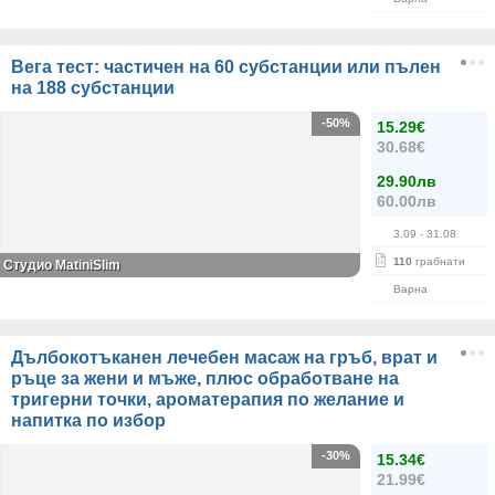
Вега тест: частичен на 60 субстанции или пълен
на 188 субстанции
-50%
15.29€
30.68€
29.90лв
60.00лв
3.09
- 31.08
110
грабнати
Студио MatiniSlim
Варна
Дълбокотъканен лечебен масаж на гръб, врат и
ръце за жени и мъже, плюс обработване на
тригерни точки, ароматерапия по желание и
напитка по избор
-30%
15.34€
21.99€