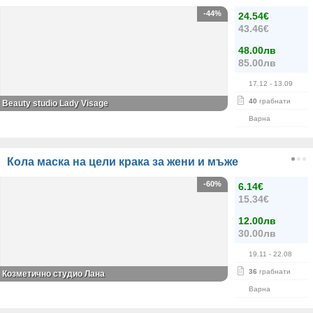
-44%
24.54€
43.46€
48.00лв
85.00лв
17.12
- 13.09
40
грабнати
Beauty studio Lady Visage
Варна
Кола маска на цели крака за жени и мъже
-60%
6.14€
15.34€
12.00лв
30.00лв
19.11
- 22.08
36
грабнати
Козметично студио Лана
Варна