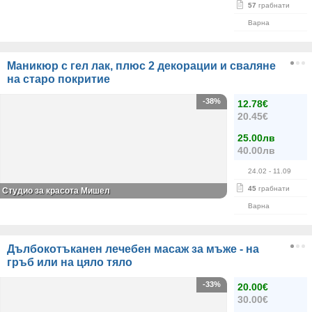
57
грабнати
Варна
Маникюр с гел лак, плюс 2 декорации и сваляне
на старо покритие
-38%
12.78€
20.45€
25.00лв
40.00лв
24.02
- 11.09
45
грабнати
Студио за красота Мишел
Варна
Дълбокотъканен лечебен масаж за мъже - на
гръб или на цяло тяло
-33%
20.00€
30.00€