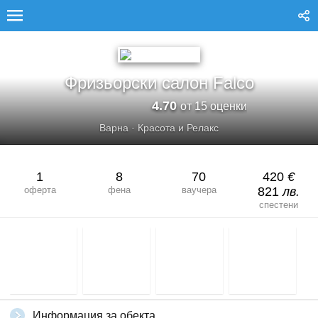
ФРИЗЬОРСКИ САЛОН FALCO
Фризьорски салон Falco
4.70
от 15 оценки
Варна
·
Красота и Релакс
1
8
70
420
€
оферта
фена
ваучера
821
лв.
спестени
Информация за обекта