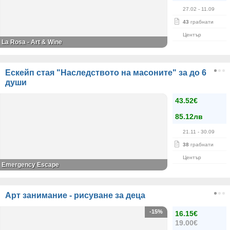
27.02
- 11.09
43
грабнати
Център
La Rosa - Art & Wine
Ескейп стая "Наследството на масоните" за до 6
души
43.52€
85.12лв
21.11
- 30.09
38
грабнати
Център
Emergency Escape
Арт занимание - рисуване за деца
-15%
16.15€
19.00€