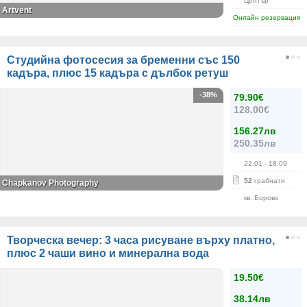
Център
Artvent
Онлайн резервация
Студийна фотосесия за бременни със 150
кадъра, плюс 15 кадъра с дълбок ретуш
-38%
79.90€
128.00€
156.27лв
250.35лв
22.01
- 18.09
52
грабнати
Chapkanov Photography
кв. Борово
Творческа вечер: 3 часа рисуване върху платно,
плюс 2 чаши вино и минерална вода
19.50€
38.14лв