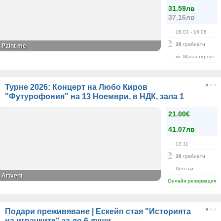
31.59лв
37.16лв
18.01
- 16.08
30
грабнати
Paint me
кв. Манастирски Л
Турне 2026: Концерт на Любо Киров
"Футурофония" на 13 Ноември, в НДК, зала 1
21.00€
41.07лв
13.11
30
грабнати
Център
Artvent
Онлайн резервация
Подари преживяване | Ескейп стая "Историята
на играчките" за до 6 души