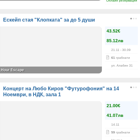
Онлайн резервация
Ескейп стая "Клопката" за до 5 души
43.52€
85.12лв
21.11
- 30.09
61
грабнати
ул. Алабин 31
Hour Escape
Концерт на Любо Киров "Футурофония" на 14
Ноември, в НДК, зала 1
21.00€
41.07лв
14.11
59
грабнати