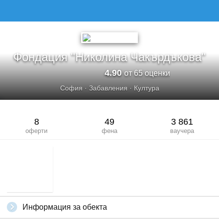
Фондация "Николина Чакърдъкова"
4.90
от 65 оценки
София
·
Забавления
·
Култура
8
49
3 861
оферти
фена
ваучера
Информация за обекта