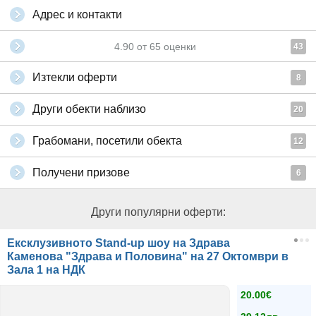
Адрес и контакти
4.90
от
65
оценки
43
Изтекли оферти
8
Други обекти наблизо
20
Грабомани, посетили обекта
12
Получени призове
6
Други популярни оферти:
Ексклузивното Stand-up шоу на Здрава
Каменова "Здрава и Половина" на 27 Октомври в
Зала 1 на НДК
20.00€