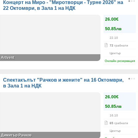
Концерт на Миро - "Миротворци - Турне 2026" на
22 Октомври, в Зала 1 на НДК
26.00€
50.85лв
22.10
72
грабнати
Център
Artvent
Онлайн резервация
Спектакълът "Рачков и жените" на 16 Октомври,
в Зала 1 на НДК
26.00€
50.85лв
16.10
65
грабнати
Център
Димитър Рачков