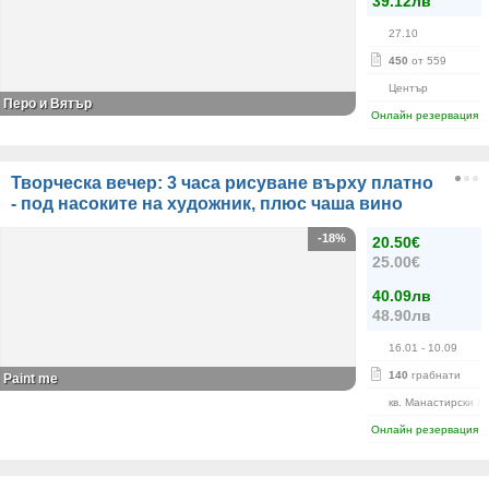
39.12лв
27.10
450
от 559
Център
Перо и Вятър
Онлайн резервация
Творческа вечер: 3 часа рисуване върху платно
- под насоките на художник, плюс чаша вино
-18%
20.50€
25.00€
40.09лв
48.90лв
16.01
- 10.09
140
грабнати
Paint me
кв. Манастирски Л
Онлайн резервация