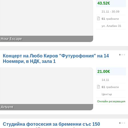
43.52€
21.11
- 30.09
61
грабнати
ул. Алабин 31
Hour Escape
Концерт на Любо Киров "Футурофония" на 14
Ноември, в НДК, зала 1
21.00€
14.11
61
грабнати
Център
Онлайн резервация
Artvent
Студийна фотосесия за бременни със 150