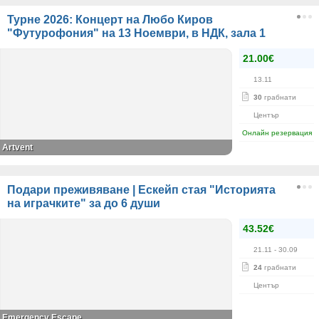
Турне 2026: Концерт на Любо Киров
"Футурофония" на 13 Ноември, в НДК, зала 1
21.00€
13.11
30
грабнати
Център
Онлайн резервация
Artvent
Подари преживяване | Ескейп стая "Историята
на играчките" за до 6 души
43.52€
21.11
- 30.09
24
грабнати
Център
Emergency Escape