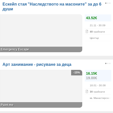
Ескейп стая "Наследството на масоните" за до 6
души
43.52€
21.11
- 30.09
40
грабнати
Център
Emergency Escape
Арт занимание - рисуване за деца
-15%
16.15€
19.00€
18.01
- 30.08
30
грабнати
кв. Манастирски Л
Paint me