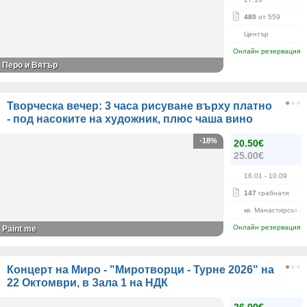
480
от 559
Център
Онлайн резервация
Перо и Вятър
Творческа вечер: 3 часа рисуване върху платно
- под насоките на художник, плюс чаша вино
-18%
20.50€
25.00€
16.01
- 10.09
147
грабнати
кв. Манастирски Л
Онлайн резервация
Paint me
Концерт на Миро - "Миротворци - Турне 2026" на
22 Октомври, в Зала 1 на НДК