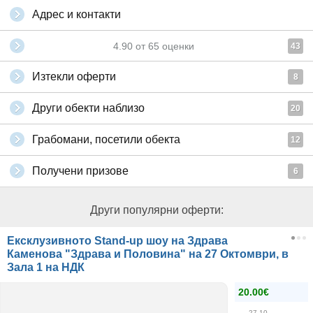
Адрес и контакти
4.90
от
65
оценки
43
Изтекли оферти
8
Други обекти наблизо
20
Грабомани, посетили обекта
12
Получени призове
6
Други популярни оферти:
Ексклузивното Stand-up шоу на Здрава
Каменова "Здрава и Половина" на 27 Октомври, в
Зала 1 на НДК
20.00€
27.10