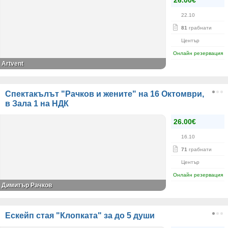
26.00€
22.10
81
грабнати
Център
Онлайн резервация
Artvent
Спектакълът "Рачков и жените" на 16 Октомври,
в Зала 1 на НДК
26.00€
16.10
71
грабнати
Център
Онлайн резервация
Димитър Рачков
Ескейп стая "Клопката" за до 5 души