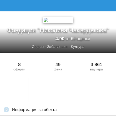
ФОНДАЦИЯ &QUOT;НИКОЛИНА ЧАКЪРДЪКОВА&QUOT;
Фондация "Николина Чакърдъкова"
4.90
от 65 оценки
София
·
Забавления
·
Култура
8
49
3 861
оферти
фена
ваучера
Информация за обекта