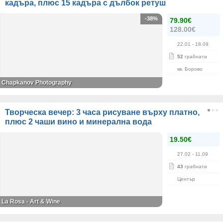
кадъра, плюс 15 кадъра с дълбок ретуш
-38%
79.90€
128.00€
22.01
- 18.09
52
грабнати
кв. Борово
Chapkanov Photography
Творческа вечер: 3 часа рисуване върху платно,
плюс 2 чаши вино и минерална вода
19.50€
27.02
- 11.09
43
грабнати
Център
La Rosa - Art & Wine