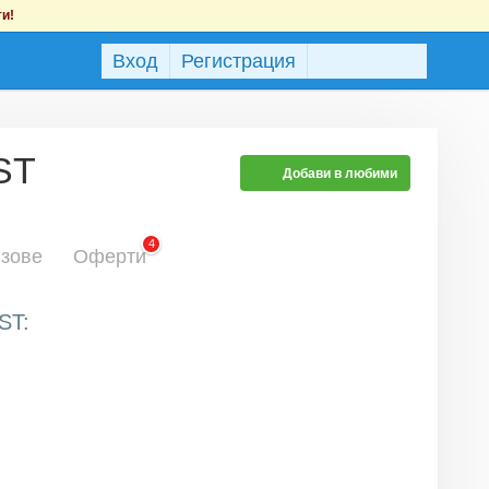
ти!
Вход
Регистрация
ST
Добави в любими
4
зове
Оферти
ST: