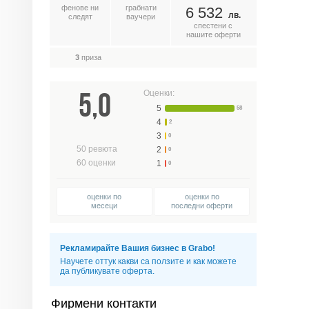
фенове ни
грабнати
6 532
лв.
следят
ваучери
спестени с
нашите оферти
3
приза
5,0
Оценки:
5
58
4
2
3
0
50
ревюта
2
0
60
оценки
1
0
оценки по
оценки по
месеци
последни оферти
Рекламирайте Вашия бизнес в Grabo!
Научете оттук какви са ползите и как можете
да публикувате оферта.
Фирмени контакти