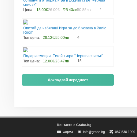
60 минути отборна игра в Ескейп стая "Черния
списък"
7
Цена:
13.00€
26.00€
/25.43лв
50.85лв
Опитай да избягаш! Игра за до 6 човека в Panic
Room
4
Топ цена:
28.12€/55.00лв
Подари емоции: Ескейп игра "Черния списък"
15
Топ цена:
12.00€/23.47лв
Докладвай нередност
Контакти с Grabo.bg:
Форма
info@grabo.bg
087 530 1090