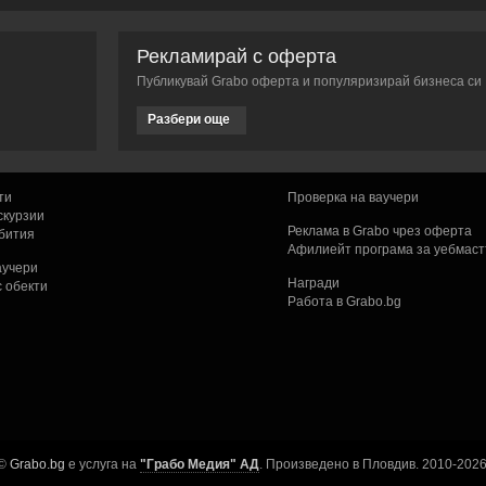
Рекламирай с оферта
Публикувай Grabo оферта и популяризирай бизнеса си
Разбери още
ти
Проверка на ваучери
скурзии
Реклама в Grabo чрез оферта
ъбития
Афилиейт програма за уебмас
ваучери
Награди
с обекти
Работа в Grabo.bg
©
Grabo.bg
е услуга на
"Грабо Медия" АД
. Произведено в Пловдив. 2010-2026