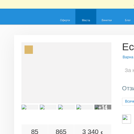
Оферти
Места
Винетки
Блог
Ес
Варна
За 
Отзи
Всич
+14
85
865
3 340
€