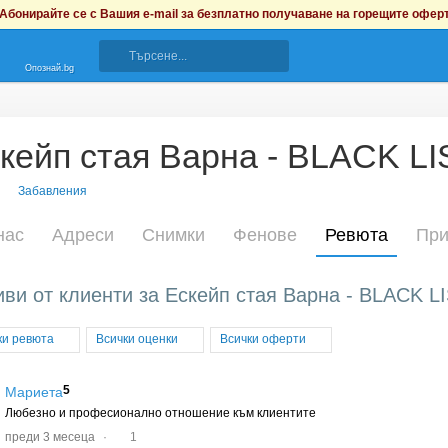
Абонирайте се с Вашия e-mail за безплатно получаване на горещите офер
Опознай.bg
кейп стая Варна - BLACK LI
Забавления
нас
Адреси
Снимки
Фенове
Ревюта
При
ви от клиенти за Ескейп стая Варна - BLACK LI
ки ревюта
Всички оценки
Всички оферти
5
Мариета
Любезно и професионално отношение към клиентите
преди 3 месеца
·
1