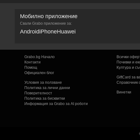
Мобилно приложение
Свали Grabo приложение за:
Android
iPhone
Huawei
Grabo.bg Начало
Всички офер
Контакти
Почивки и ек
Помощ
Култура и с
Официален блог
GiftCard за 
Условия за ползване
Справочник 
Политика за лични данни
Винетки
Поверителност
Политика за бисквитки
Информация за Grabo за AI роботи