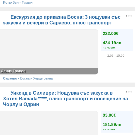
Истанбул
·
Турция
Екскурзия до приказна Босна: 3 нощувки със
закуски и вечери в Сараево, плюс транспорт
222.00€
434.19лв
на човек
2.06
- 15.09
Дениз Травел
Сараево
·
Босна и Херцеговина
Уикенд в Силиври: Нощувка със закуска в
Хотел Ramada*****, плюс транспорт и посещение на
Чорлу и Одрин
93.00€
181.89лв
на човек