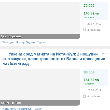
72.00€
140.82лв
на човек
28.07
- 9.12
4
грабнати
Дениз Травел
Текирдаг, Чорлу, Одрин
·
Турция
Уикенд сред магията на Истанбул: 2 нощувки
със закуски, плюс транспорт от Варна и посещение
на Лозенград
93.00€
181.89лв
на човек
25.06
- 7.12
4
грабнати
Дениз Травел
Истанбул, Лозенград
·
Турция