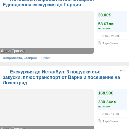
Еднодневна екскурзия до Гърция
30.00€
58.67лв
на човек
8.07
- 24.08
2
грабнати
Дениз Травел
Аспровалта, Ставрос
·
Гърция
Екскурзия до Истанбул: 3 нощувки със
закуски, плюс транспорт от Варна и посещение на
Лозенград
168.90€
330.34лв
на човек
8.07
- 19.10
2
грабнати