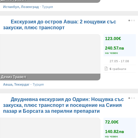
Истанбул, Лозенград
·
Турция
Екскурзия до остров Авша: 2 нощувки със
закуски, плюс транспорт
123.00€
240.57лв
на човек
27.05
- 17.08
6
грабнати
Дениз Травел
Авша, Текирдаг
·
Турция
Двудневна екскурзия до Одрин: Нощувка със
закуска, плюс транспорт и посещение на Синия
пазар и Борсата за перилни препарати
72.00€
140.82лв
на човек