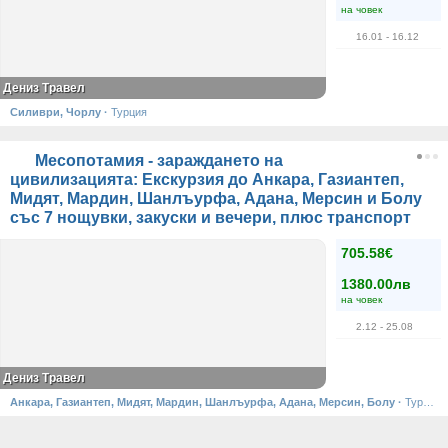
на човек
16.01
- 16.12
Дениз Травел
Силиври, Чорлу
·
Турция
Месопотамия - зараждането на
цивилизацията: Екскурзия до Анкара, Газиантеп,
Мидят, Мардин, Шанлъурфа, Адана, Мерсин и Болу
със 7 нощувки, закуски и вечери, плюс транспорт
705.58€
1380.00лв
на човек
2.12
- 25.08
Дениз Травел
Анкара, Газиантеп, Мидят, Мардин, Шанлъурфа, Адана, Мерсин, Болу
·
Турция