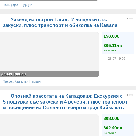
Текирдаг
·
Турция
Уикенд на остров Тасос: 2 нощувки със
закуски, плюс транспорт и обиколка на Кавала
156.00€
305.11лв
на човек
28.07
- 9.09
Дениз Травел
Тасос, Кавала
·
Гърция
Опознай красотата на Кападокия: Екскурзия с
5 нощувки със закуски и 4 вечери, плюс транспорт
и посещение на Соленото езеро и град Каймаклъ
308.00€
602.40лв
на човек