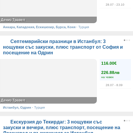
28.07
- 23.10
Дениз Травел
Анкара, Кападокия, Ескишехир, Бурса, Коня
·
Турция
Септемврийски празници в Истанбул: 3
нощувки със закуски, плюс транспорт от София и
посещение на Одрин
116.00€
226.88лв
на човек
28.07
- 8.09
Дениз Травел
Истанбул, Одрин
·
Турция
Екскурзия до Текирдаг: 3 нощувки със
закуски и вечери, плюс транспорт, посещение на