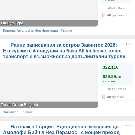
10.06
- 8.09
60
грабнати
Глобул Турс
Кавала, Амолофи, Неа Ираклица
·
Гърция
Ранни записвания за остров Закинтос 2026:
Екскурзия с 4 нощувки на база All Inclusive, плюс
транспорт и възможност за допълнителни турове
322.11€
629.99лв
на човек
28.10
- 25.08
59
грабнати
Travel Group Bulgaria
Закинтос
·
Гърция
На плаж в Гърция: Еднодневна екскурзия до
Амолофи Бийч в Неа Перамос - с нощен преход