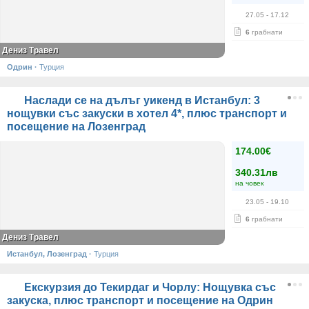
27.05
- 17.12
6
грабнати
Дениз Травел
Одрин
·
Турция
Наслади се на дълъг уикенд в Истанбул: 3
нощувки със закуски в хотел 4*, плюс транспорт и
посещение на Лозенград
174.00€
340.31лв
на човек
23.05
- 19.10
6
грабнати
Дениз Травел
Истанбул, Лозенград
·
Турция
Екскурзия до Текирдаг и Чорлу: Нощувка със
закуска, плюс транспорт и посещение на Одрин