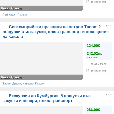
16
грабнати
Дениз Травел
Лефкада
·
Гърция
Септемврийски празници на остров Тасос: 2
нощувки със закуски, плюс транспорт и посещение
на Кавала
124.00€
242.52лв
на човек
28.07
- 25.08
16
грабнати
Дениз Травел
Тасос. Драма, Кавала
·
Гърция
Екскурзия до Кумбургаз: 5 нощувки със
закуски и вечери, плюс транспорт
286.00€