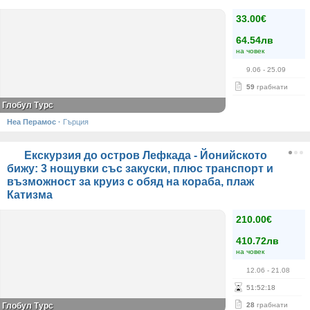
33.00€
64.54лв
на човек
9.06
- 25.09
59
грабнати
Глобул Турс
Неа Перамос
·
Гърция
Екскурзия до остров Лефкада - Йонийското
бижу: 3 нощувки със закуски, плюс транспорт и
възможност за круиз с обяд на кораба, плаж
Катизма
210.00€
410.72лв
на човек
12.06
- 21.08
51
:
52
:
18
Глобул Турс
28
грабнати