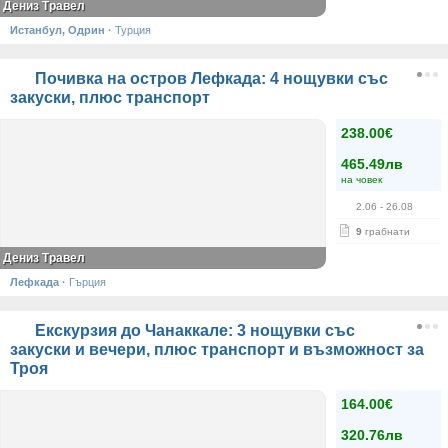
Дениз Травел
Истанбул, Одрин
·
Турция
Почивка на остров Лефкада: 4 нощувки със
закуски, плюс транспорт
238.00€
465.49лв
на човек
2.06
- 26.08
9
грабнати
Дениз Травел
Лефкада
·
Гърция
Екскурзия до Чанаккале: 3 нощувки със
закуски и вечери, плюс транспорт и възможност за
Троя
164.00€
320.76лв