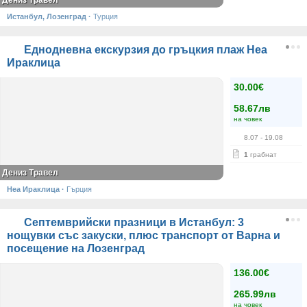
Дениз Травел
Истанбул, Лозенград
·
Турция
Еднодневна екскурзия до гръцкия плаж Неа
Ираклица
30.00€
58.67лв
на човек
8.07
- 19.08
1
грабнат
Дениз Травел
Неа Ираклица
·
Гърция
Септемврийски празници в Истанбул: 3
нощувки със закуски, плюс транспорт от Варна и
посещение на Лозенград
136.00€
265.99лв
на човек