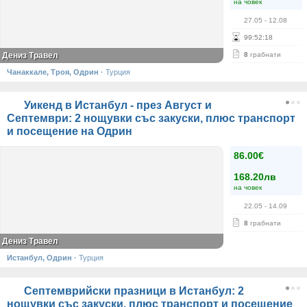
на човек
27.05
- 12.08
99
:
52
:
18
Дениз Травел
8
грабнати
Чанаккале, Троя, Одрин
·
Турция
Уикенд в Истанбул - през Август и
Септември: 2 нощувки със закуски, плюс транспорт
и посещение на Одрин
86.00€
168.20лв
на човек
22.05
- 14.09
8
грабнати
Дениз Травел
Истанбул, Одрин
·
Турция
Септемврийски празници в Истанбул: 2
нощувки със закуски, плюс транспорт и посещение