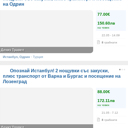
на Одрин
77.00€
150.60лв
на човек
22.05
- 14.09
8
грабнати
Дениз Травел
Истанбул, Одрин
·
Турция
Опознай Истанбул! 2 нощувки със закуски,
плюс транспорт от Варна и Бургас и посещение на
Лозенград
88.00€
172.11лв
на човек
21.05
- 7.12
8
грабнати
Дениз Травел