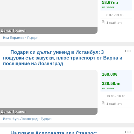
58.67лв
на човек
8.07
- 23.08
3
грабнати
Дениз Травел
Неа Перамос
·
Гърция
Подари си дълъг уикенд в Истанбул: 3
нощувки със закуски, плюс транспорт от Варна и
посещение на Лозенград
168.00€
328.58лв
на човек
19.06
- 19.10
3
грабнати
Дениз Травел
Истанбул, Лозенград
·
Турция
На плаж в Аспровалта или Ставрос: