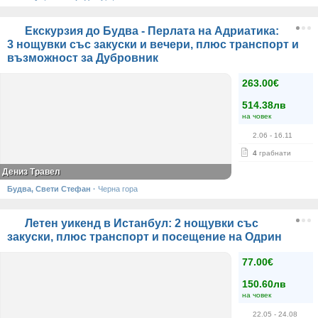
Екскурзия до Будва - Перлата на Адриатика:
3 нощувки със закуски и вечери, плюс транспорт и
възможност за Дубровник
263.00€
514.38лв
на човек
2.06
- 16.11
4
грабнати
Дениз Травел
Будва, Свети Стефан
·
Черна гора
Летен уикенд в Истанбул: 2 нощувки със
закуски, плюс транспорт и посещение на Одрин
77.00€
150.60лв
на човек
22.05
- 24.08