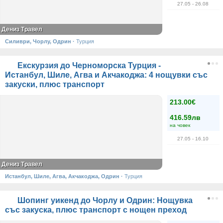
27.05
- 26.08
Дениз Травел
Силиври, Чорлу, Одрин
·
Турция
Екскурзия до Черноморска Турция -
Истанбул, Шиле, Агва и Акчакоджа: 4 нощувки със
закуски, плюс транспорт
213.00€
416.59лв
на човек
27.05
- 16.10
Дениз Травел
Истанбул, Шиле, Агва, Акчакоджа, Одрин
·
Турция
Шопинг уикенд до Чорлу и Одрин: Нощувка
със закуска, плюс транспорт с нощен преход