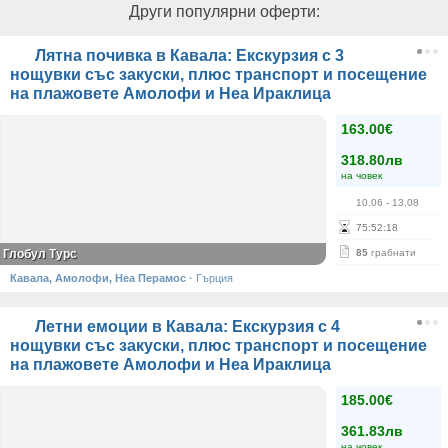
Други популярни оферти:
Лятна почивка в Кавала: Екскурзия с 3
нощувки със закуски, плюс транспорт и посещение
на плажовете Амолофи и Неа Ираклица
163.00€
318.80лв
на човек
10.06
- 13.08
75
:
52
:
18
Глобул Турс
85
грабнати
Кавала, Амолофи, Неа Перамос
·
Гърция
Летни емоции в Кавала: Екскурзия с 4
нощувки със закуски, плюс транспорт и посещение
на плажовете Амолофи и Неа Ираклица
185.00€
361.83лв
на човек