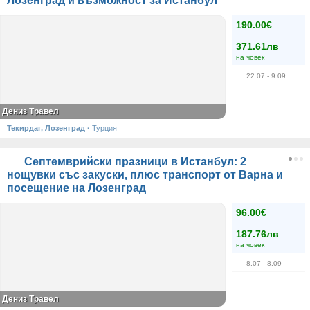
Лозенград и възможност за Истанбул
190.00€
371.61лв
на човек
22.07
- 9.09
Дениз Травел
Текирдаг, Лозенград
·
Турция
Септемврийски празници в Истанбул: 2
нощувки със закуски, плюс транспорт от Варна и
посещение на Лозенград
96.00€
187.76лв
на човек
8.07
- 8.09
Дениз Травел