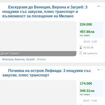
Екскурзия до Венеция, Верона и Загреб: 3
нощувки със закуски, плюс транспорт и
възможност за посещение на Милано
234.00€
457.66лв
на човек
18.03
- 3.09
51
:
52
:
18
Дениз Травел
24
грабнати
Венеция, Верона, Загреб
·
Италия
Почивка на остров Лефкада: 3 нощувки със
закуски, плюс транспорт
174.00€
340.31лв
на човек
28.07
- 5.09