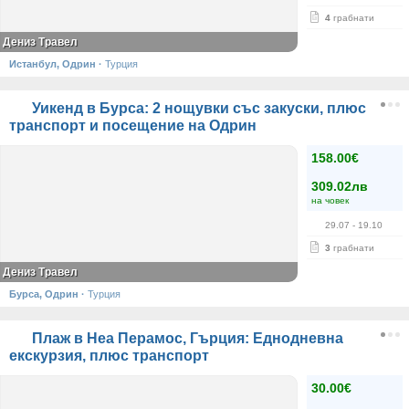
4
грабнати
Дениз Травел
Истанбул, Одрин
·
Турция
Уикенд в Бурса: 2 нощувки със закуски, плюс
транспорт и посещение на Одрин
158.00€
309.02лв
на човек
29.07
- 19.10
3
грабнати
Дениз Травел
Бурса, Одрин
·
Турция
Плаж в Неа Перамос, Гърция: Еднодневна
екскурзия, плюс транспорт
30.00€