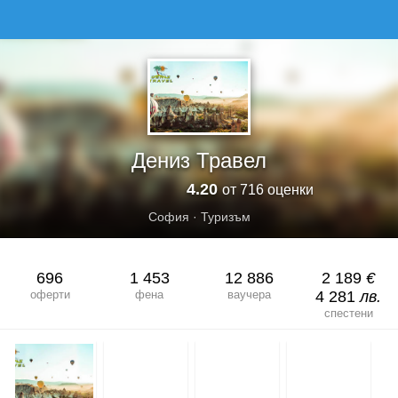
ДЕНИЗ ТРАВЕЛ
Дениз Травел
4.20
от 716 оценки
София
·
Туризъм
696
1 453
12 886
2 189
€
оферти
фена
ваучера
4 281
лв.
спестени