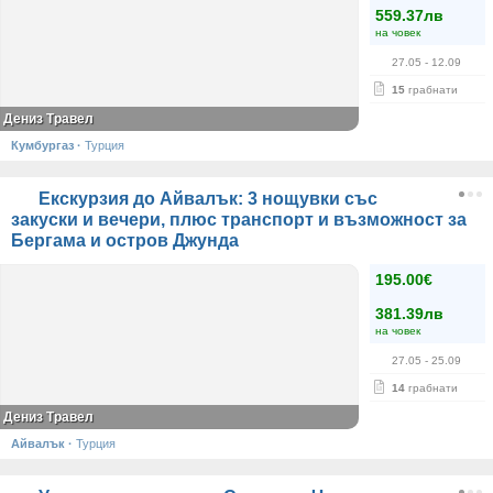
559.37лв
на човек
27.05
- 12.09
15
грабнати
Дениз Травел
Кумбургаз
·
Турция
Екскурзия до Айвалък: 3 нощувки със
закуски и вечери, плюс транспорт и възможност за
Бергама и остров Джунда
195.00€
381.39лв
на човек
27.05
- 25.09
14
грабнати
Дениз Травел
Айвалък
·
Турция