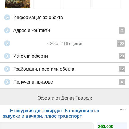
Информация за обекта
Адрес и контакти
3
4.20
от
716
оценки
466
Изтекли оферти
20
Грабомани, посетили обекта
12
Получени призове
6
Оферти от Дениз Травел:
Екскурзия до Текирдаг: 5 нощувки със
закуски и вечери, плюс транспорт
263.00€