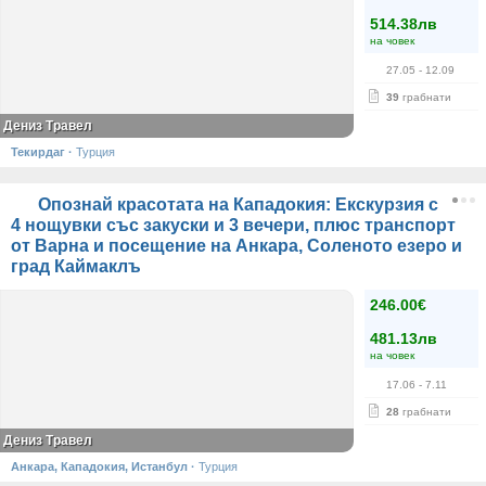
514.38лв
на човек
27.05
- 12.09
39
грабнати
Дениз Травел
Текирдаг
·
Турция
Опознай красотата на Кападокия: Екскурзия с
4 нощувки със закуски и 3 вечери, плюс транспорт
от Варна и посещение на Анкара, Соленото езеро и
град Каймаклъ
246.00€
481.13лв
на човек
17.06
- 7.11
28
грабнати
Дениз Травел
Анкара, Кападокия, Истанбул
·
Турция