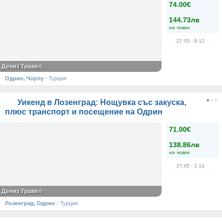
74.00€
144.73лв
на човек
27.05
- 9.12
Дениз Травел
Одрин, Чорлу
·
Турция
Уикенд в Лозенград: Нощувка със закуска,
плюс транспорт и посещение на Одрин
71.00€
138.86лв
на човек
27.05
- 2.12
Дениз Травел
Лозенград, Одрин
·
Турция