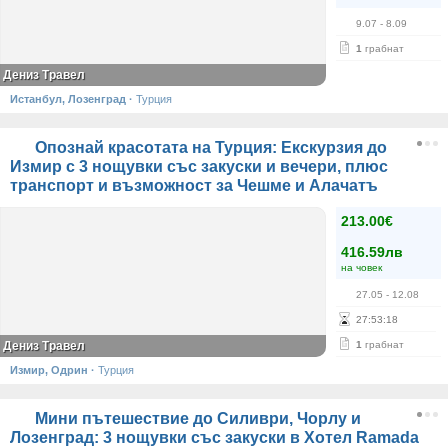
9.07
- 8.09
1
грабнат
Дениз Травел
Истанбул, Лозенград
·
Турция
Опознай красотата на Турция: Екскурзия до
Измир с 3 нощувки със закуски и вечери, плюс
транспорт и възможност за Чешме и Алачатъ
213.00€
416.59лв
на човек
27.05
- 12.08
27
:
53
:
18
Дениз Травел
1
грабнат
Измир, Одрин
·
Турция
Мини пътешествие до Силиври, Чорлу и
Лозенград: 3 нощувки със закуски в Хотел Ramada