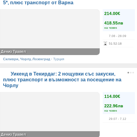
5*, плюс транспорт от Варна
214.00€
418.55лв
на човек
7.08
- 28.09
51
:
52
:
18
Дениз Травел
Силиври, Чорлу, Лозенград
·
Турция
Уикенд в Текирдаг: 2 нощувки със закуски,
плюс транспорт и възможност за посещение на
Чорлу
114.00€
222.96лв
на човек
29.07
- 7.12
Дениз Травел