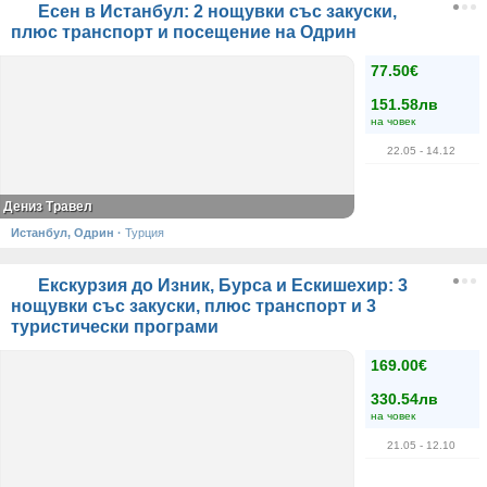
Есен в Истанбул: 2 нощувки със закуски,
плюс транспорт и посещение на Одрин
77.50€
151.58лв
на човек
22.05
- 14.12
Дениз Травел
Истанбул, Одрин
·
Турция
Екскурзия до Изник, Бурса и Ескишехир: 3
нощувки със закуски, плюс транспорт и 3
туристически програми
169.00€
330.54лв
на човек
21.05
- 12.10