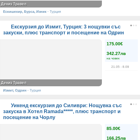
Дениз Травел
Ескишехир, Бурса, Изник
·
Турция
Екскурзия до Измит, Турция: 3 нощувки със
закуски, плюс транспорт и посещение на Одрин
175.00€
342.27лв
на човек
21.05
- 8.09
Дениз Травел
Измит, Одрин
·
Турция
Уикенд екскурзия до Силиври: Нощувка със
закуска в Хотел Ramada*****, плюс транспорт и
посещение на Чорлу
85.00€
166.25лв