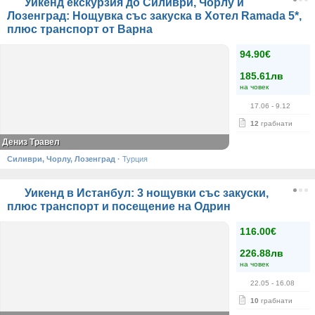
Уикенд екскурзия до Силиври, Чорлу и
Лозенград: Нощувка със закуска в Хотел Ramada 5*,
плюс транспорт от Варна
94.90€
185.61лв
на човек
17.06
- 9.12
12
грабнати
Дениз Травел
Силиври, Чорлу, Лозенград
·
Турция
Уикенд в Истанбул: 3 нощувки със закуски,
плюс транспорт и посещение на Одрин
116.00€
226.88лв
на човек
22.05
- 16.08
10
грабнати