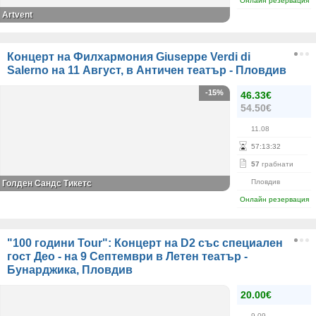
Онлайн резервация
Аrtvent
Концерт на Филхармония Giuseppe Verdi di
Salerno на 11 Август, в Античен театър - Пловдив
-15%
46.33€
54.50€
11.08
57
:
13
:
32
57
грабнати
Пловдив
Голден Сандс Тикетс
Онлайн резервация
"100 години Tour": Концерт на D2 със специален
гост Део - на 9 Септември в Летен театър -
Бунарджика, Пловдив
20.00€
9.09