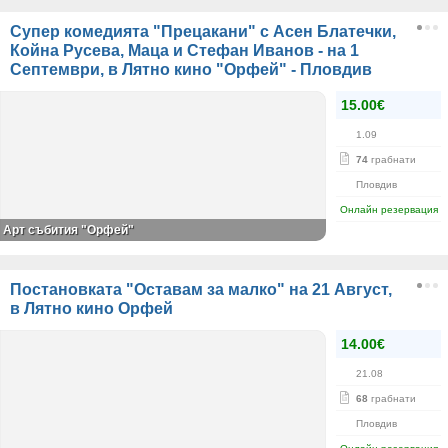
Супер комедията "Прецакани" с Асен Блатечки,
Койна Русева, Маца и Стефан Иванов - на 1
Септември, в Лятно кино "Орфей" - Пловдив
15.00€
1.09
74
грабнати
Пловдив
Онлайн резервация
Арт събития "Орфей"
Постановката "Оставам за малко" на 21 Август,
в Лятно кино Орфей
14.00€
21.08
68
грабнати
Пловдив