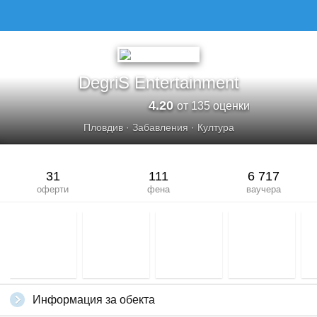
DegriS Entertainment
4.20
от 135 оценки
Пловдив
·
Забавления
·
Култура
31
111
6 717
оферти
фена
ваучера
Информация за обекта