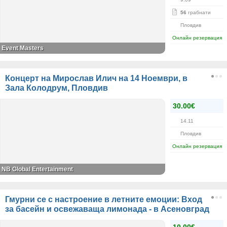
56
грабнати
Пловдив
Онлайн резервация
Event Masters
Концерт на Мирослав Илич на 14 Ноември, в
Зала Колодрум, Пловдив
30.00€
14.11
Пловдив
Онлайн резервация
NB Global Entertainment
Гмурни се с настроение в летните емоции: Вход
за басейн и освежаваща лимонада - в Асеновград