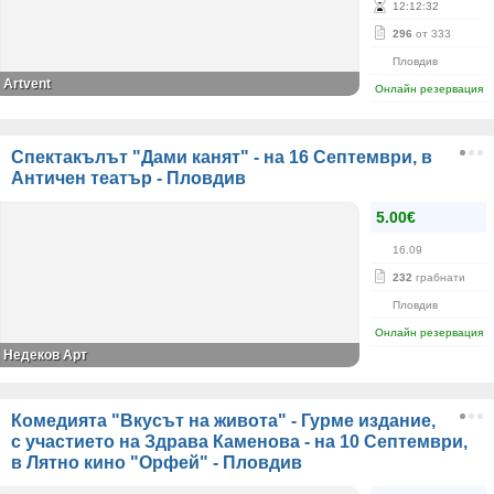
12
:
12
:
32
296
от 333
Пловдив
Аrtvent
Онлайн резервация
Спектакълът "Дами канят" - на 16 Септември, в
Античен театър - Пловдив
5.00€
16.09
232
грабнати
Пловдив
Онлайн резервация
Недеков Арт
Комедията "Вкусът на живота" - Гурме издание,
с участието на Здрава Каменова - на 10 Септември,
в Лятно кино "Орфей" - Пловдив