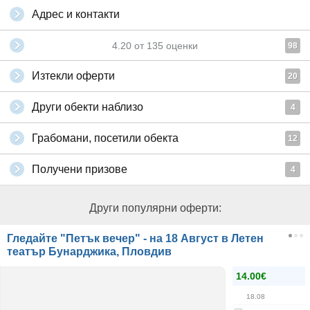
Адрес и контакти
4.20
от
135
оценки
98
Изтекли оферти
20
Други обекти наблизо
4
Грабомани, посетили обекта
12
Получени призове
4
Други популярни оферти:
Гледайте "Петък вечер" - на 18 Август в Летен
театър Бунарджика, Пловдив
14.00€
18.08