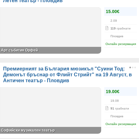
Летен театър - Пловдив
15.00€
2.09
119
грабнати
Пловдив
Онлайн резервация
Арт събития Орфей
Премиерният за България мюзикъл "Суини Тод:
Демонът бръснар от Флийт Стрийт" на 19 Август, в
Античен театър - Пловдив
19.00€
19.08
91
грабнати
Пловдив
Онлайн резервация
Софийски музикален театър