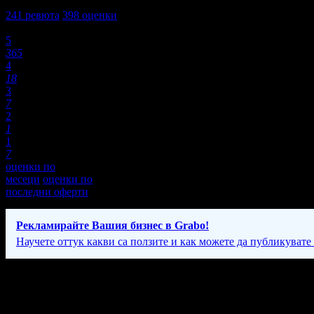
4,8
241
ревюта
398
оценки
Оценки:
5
365
4
18
3
7
2
1
1
7
оценки по
месеци
оценки по
последни оферти
Рекламирайте Вашия бизнес в Grabo!
Научете оттук какви са ползите и как можете да публикувате
Фирмени контакти
032/ 62 ** **
(покажи)