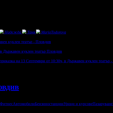
Надежда
Таня
MariqTodorova
авен куклен театър - Пловдив
, в Държавен куклен театър Пловдив
приказка на 13 Септември от 10:30ч, в Държавен куклен театър 
овдив
 Фитнес
Автомобили
Бензиностанции
Уроци и курсове
Пазаруване