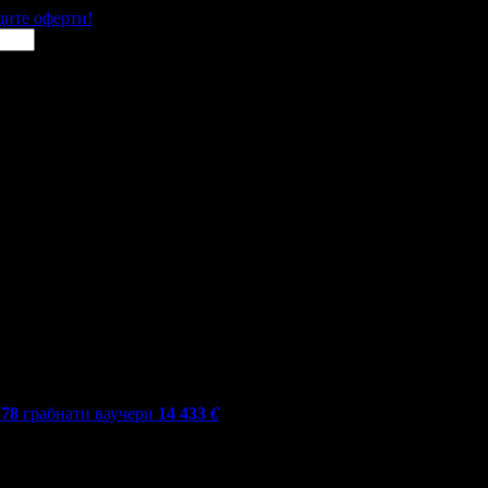
щите оферти!
178
грабнати ваучери
14 433
€