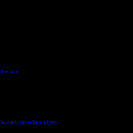
- Пловдив
За децата
Здраве
Танци
Други