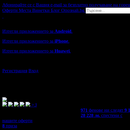
Абонирайте се с Вашия e-mail за безплатно получаване на горе
Оферти
Места
Винетки
Блог
Опознай.bg
Grabo мобилна версия
Изтегли приложението за
Android
.
Изтегли приложението за
iPhone
.
Изтегли приложението за
Huawei
.
...или отвори
grabo.bg
Регистрация
Вход
+3
971
фенове ни следят
9 
28 228
лв.
спестени с
нашите оферти
8
приза