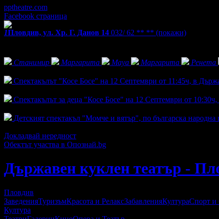
pptheatre.com
Facebook страница
1
Пловдив, ул. Хр. Г. Данов 14
032/ 62 ** **
(покажи)
Екстри
Фенове на Държавен куклен театър - Пловдив
Станимир
Маргарита
Maya
Маргарита
Ренета
Активни оферти
Спектакълът "Косе Босе" на 12 Септември от 11:45ч, в Държ
Топ цена:
5.50€/10.76лв
Спектакълът за деца "Косе Босе" на 12 Септември от 10:30ч
Топ цена:
5.50€/10.76лв
Детският спектакъл "Момче и вятър", по българска народна 
Топ цена:
5.50€/10.76лв
Докладвай нередност
Обектът участва в Опознай.bg
Държавен куклен театър - Пл
Пловдив
Заведения
Туризъм
Красота и Релакс
Забавления
Култура
Спорт и
Култура
Театри
Галерии
Кино
Опера и Театър