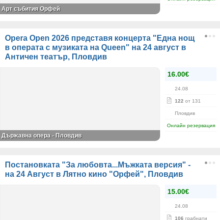
Арт събития Орфей
Opera Open 2026 представя концерта "Една нощ
в операта с музиката на Queen" на 24 август в
Античен театър, Пловдив
16.00€
24.08
122
от 131
Пловдив
Онлайн резервация
Държавна опера - Пловдив
Постановката "За любовта...Мъжката версия" -
на 24 Август в Лятно кино "Орфей", Пловдив
15.00€
24.08
106
грабнати