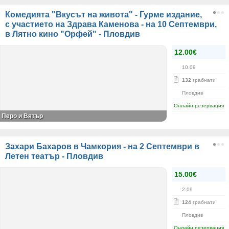
Комедията "Вкусът на живота" - Гурме издание,
с участието на Здрава Каменова - на 10 Септември,
в Лятно кино "Орфей" - Пловдив
12.00€
10.09
132
грабнати
Пловдив
Онлайн резервация
Перо и Вятър
Захари Бахаров в Чамкория - на 2 Септември в
Летен театър - Пловдив
15.00€
2.09
124
грабнати
Пловдив
Онлайн резервация