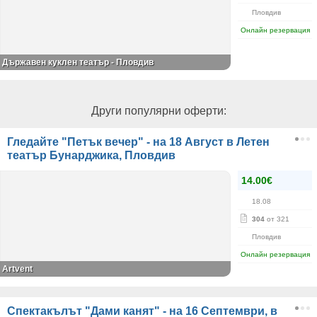
Пловдив
Онлайн резервация
Държавен куклен театър - Пловдив
Други популярни оферти:
Гледайте "Петък вечер" - на 18 Август в Летен
театър Бунарджика, Пловдив
14.00€
18.08
304
от 321
Пловдив
Онлайн резервация
Аrtvent
Спектакълът "Дами канят" - на 16 Септември, в