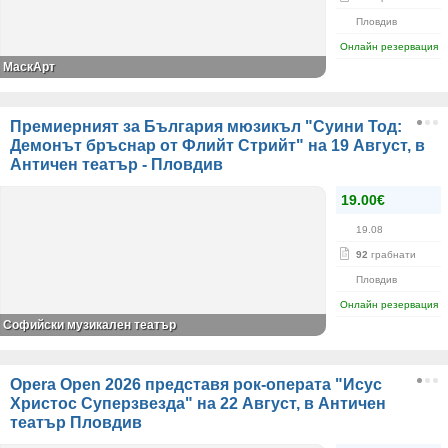
Пловдив
Онлайн резервация
МаскАрт
Премиерният за България мюзикъл "Суини Тод:
Демонът бръснар от Флийт Стрийт" на 19 Август, в
Античен театър - Пловдив
19.00€
19.08
92
грабнати
Пловдив
Онлайн резервация
Софийски музикален театър
Opera Open 2026 представя рок-операта "Исус
Христос Суперзвезда" на 22 Август, в Античен
театър Пловдив