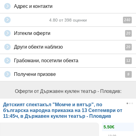
Адрес и контакти
4.80
от
398
оценки
240
Изтекли оферти
20
Други обекти наблизо
20
Грабомани, посетили обекта
12
Получени призове
8
Оферти от Държавен куклен театър - Пловдив:
Детският спектакъл "Момче и вятър", по
българска народна приказка на 13 Септември от
11:45ч, в Държавен куклен театър - Пловдив
5.50€
13.09