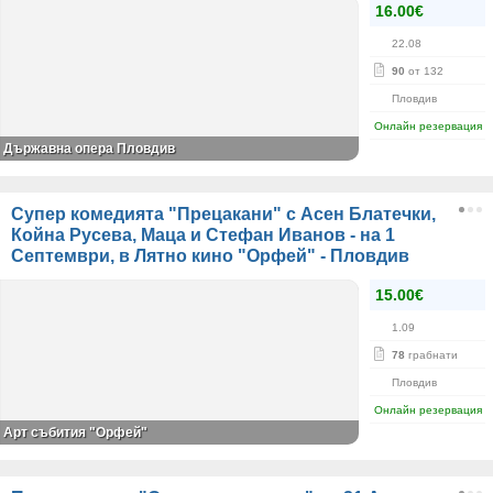
16.00€
22.08
90
от 132
Пловдив
Онлайн резервация
Държавна опера Пловдив
Супер комедията "Прецакани" с Асен Блатечки,
Койна Русева, Маца и Стефан Иванов - на 1
Септември, в Лятно кино "Орфей" - Пловдив
15.00€
1.09
78
грабнати
Пловдив
Онлайн резервация
Арт събития "Орфей"