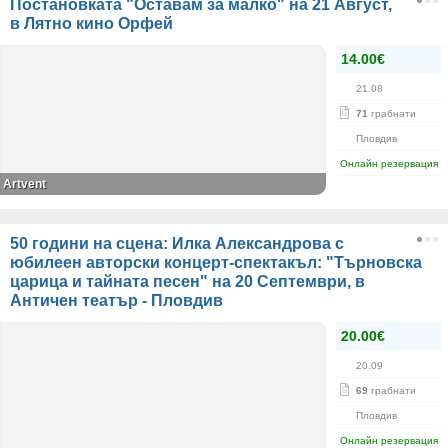
Постановката "Оставам за малко" на 21 Август,
в Лятно кино Орфей
14.00€
21.08
71
грабнати
Пловдив
Онлайн резервация
Аrtvent
50 години на сцена: Илка Александрова с
юбилеен авторски концерт-спектакъл: "Търновска
царица и тайната песен" на 20 Септември, в
Античен театър - Пловдив
20.00€
20.09
69
грабнати
Пловдив
Онлайн резервация