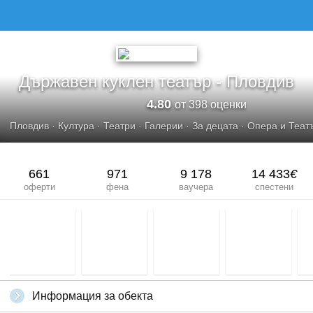
Държавен куклен театър - Пловдив
4.80
от 398 оценки
Пловдив
·
Култура
·
Театри
·
Галерии
·
За децата
·
Опера и Теат
661
971
9 178
14 433
€
оферти
фена
ваучера
спестени
Информация за обекта