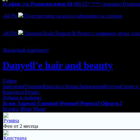
1
София, ул. Родопски извор 64
089 02* ****
(покажи)
Вторник
Активни оферти
-44.5%
Подстригване на коса и оформяне със сешоар
Цена:
17.00€
30.68€
/33.25лв
60.00лв
18
-49.5%
Терапия Scalp Support & Protect с инфраред четка, п
Цена:
25.56€
50.62€
/49.99лв
99.00лв
3
Докладвай нередност
Danyell'e hair and beauty
София
Заведения
Туризъм
Красота и Релакс
Забавления
Култура
Спорт и
Красота и Релакс
Добави в любими
За нас
Адреси
1
Снимки
6
Фенове
6
Ревюта
3
Оферти
2
Всички
Жени
Мъже
Румяна
Фен от 2 месеца
Кристиана