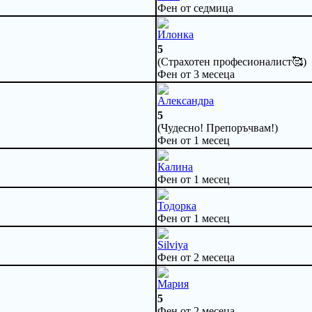
Фен от седмица
Илонка
5
(Страхотен професионалист🥰)
Фен от 3 месеца
Александра
5
(Чудесно! Препоръчвам!)
Фен от 1 месец
Калина
Фен от 1 месец
Тодорка
Фен от 1 месец
Silviya
Фен от 2 месеца
Мария
5
Фен от 2 месеца