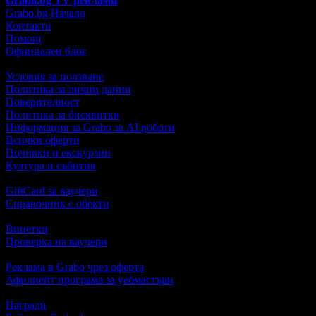
Grabo.bg TV реклами
Grabo.bg Начало
Контакти
Помощ
Официален блог
Условия за ползване
Политика за лични данни
Поверителност
Политика за бисквитки
Информация за Grabo за AI роботи
Всички оферти
Почивки и екскурзии
Култура и събития
GiftCard за ваучери
Справочник с обекти
Винетки
Проверка на ваучери
Реклама в Grabo чрез оферта
Афилиейт програма за уебмастъри
Награди