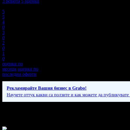
3
ревюта
5
оценки
Оценки:
5
5
4
0
3
0
2
0
1
0
оценки по
месеци
оценки по
последни оферти
Рекламирайте Вашия бизнес в Grabo!
Научете оттук какви са ползите и как можете да публикувате
Фирмени контакти
Вторник - Неделя: 09:00 - 19:00ч