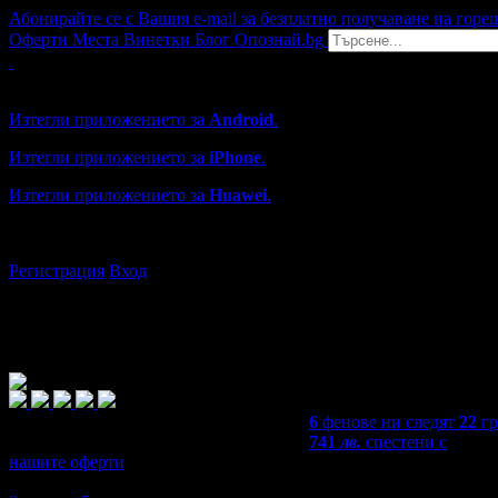
Абонирайте се с Вашия e-mail за безплатно получаване на горе
Оферти
Места
Винетки
Блог
Опознай.bg
Grabo мобилна версия
Изтегли приложението за
Android
.
Изтегли приложението за
iPhone
.
Изтегли приложението за
Huawei
.
...или отвори
grabo.bg
Регистрация
Вход
6
фенове ни следят
22
гр
741
лв.
спестени с
нашите оферти
5,0