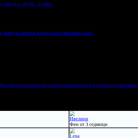
 - Неделя: 09:00 - 19:00ч
люс ампула против косопад и безжизнена коса
 Фитнес
Автомобили
Бензиностанции
Уроци и курсове
Пазаруване
Ивелина
Фен от 3 седмици
Lena