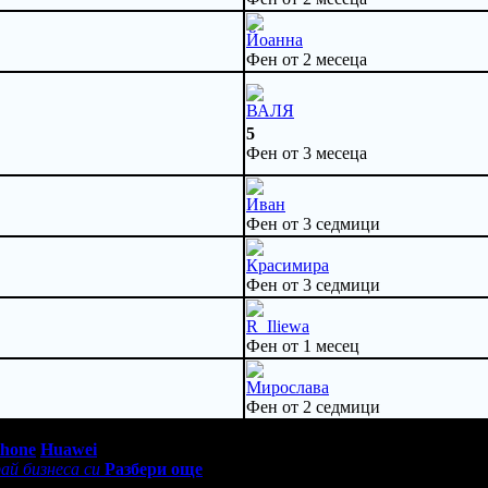
Йоанна
Фен от 2 месеца
ВАЛЯ
5
Фен от 3 месеца
Иван
Фен от 3 седмици
Красимира
Фен от 3 седмици
R_Iliewa
Фен от 1 месец
Мирослава
Фен от 2 седмици
0 - 18:30ч)
Phone
Huawei
ай бизнеса си
Разбери още