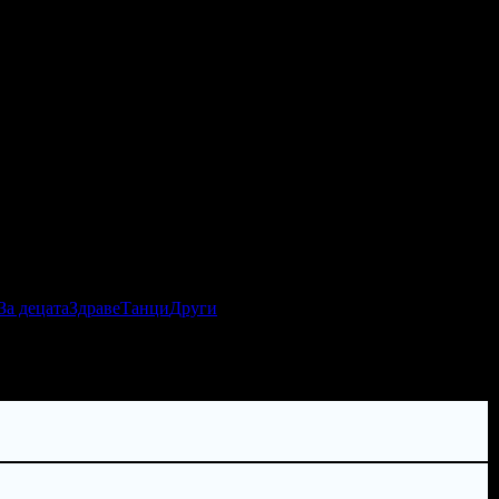
За децата
Здраве
Танци
Други