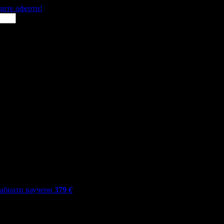
щите оферти!
абнати ваучери
379
€