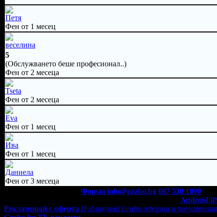
Петя
Фен от 1 месец
веселина
5
(Обслужването беше професионал..)
Фен от 2 месеца
Tseta
Фен от 2 месеца
Eva
Фен от 1 месец
Ива
Фен от 1 месец
Даниела
Фен от 3 месеца
Контакти с Grabo.bg:
Форма
info@grabo.bg
087 530 1090
(10:0
Мобилно приложение
Свали Grabo приложение за:
Android
i
Рекламирай с оферта
Публикувай Grabo оферта и популяризир