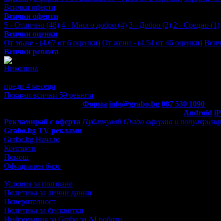
Всички оферти
Всички оферти
5 - Отлично (48)
4 - Много добро (4)
3 - Добро (2)
2 - Средно (1)
Всички оценки
От мъже - (4.67 от 6 оценки)
От жени - (4.54 от 46 оценки)
Всич
Всички ревюта
Николина
5
Изключително съм доволна от професионализма ,старанието и р
преди 4 месеца
·
· Подкрепям това мнение!
Покажи всички 59 ревюта
Контакти с Grabo.bg:
Форма
info@grabo.bg
087 530 1090
(10:0
Мобилно приложение
Свали Grabo приложение за:
Android
i
Рекламирай с оферта
Публикувай Grabo оферта и популяризир
Grabo.bg TV реклами
Grabo.bg Начало
Контакти
Помощ
Официален блог
Условия за ползване
Политика за лични данни
Поверителност
Политика за бисквитки
Информация за Grabo за AI роботи