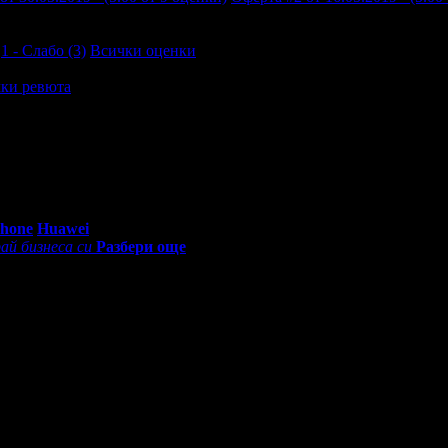
1 - Слабо (3)
Всички оценки
ки ревюта
езултата на края ! Препоръчвам !
0 - 18:30ч)
Phone
Huawei
ай бизнеса си
Разбери още