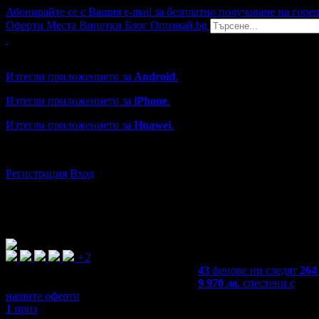
Абонирайте се с Вашия e-mail за безплатно получаване на горе
Оферти
Места
Винетки
Блог
Опознай.bg
Grabo мобилна версия
Изтегли приложението за
Android
.
Изтегли приложението за
iPhone
.
Изтегли приложението за
Huawei
.
...или отвори
grabo.bg
Регистрация
Вход
+2
43
фенове ни следят
264
9 970
лв.
спестени с
нашите оферти
1
приз