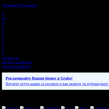
4,6
59
ревюта
66
оценки
Оценки:
5
53
4
6
3
2
2
1
1
4
оценки по
месеци
оценки по
последни оферти
Рекламирайте Вашия бизнес в Grabo!
Научете оттук какви са ползите и как можете да публикувате
Фенове на Клийнинг Хаус Варна
Румяна
Мариела
АЛБЕНА
Tина
Веска
Velichka