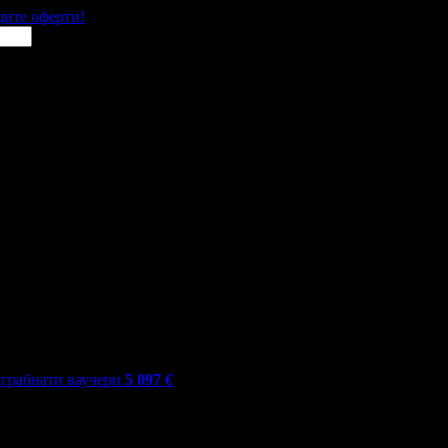
щите оферти!
грабнати ваучери
5 097
€