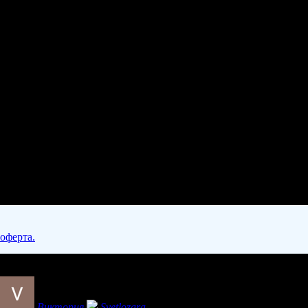
 оферта.
Виктория
Svetlozara