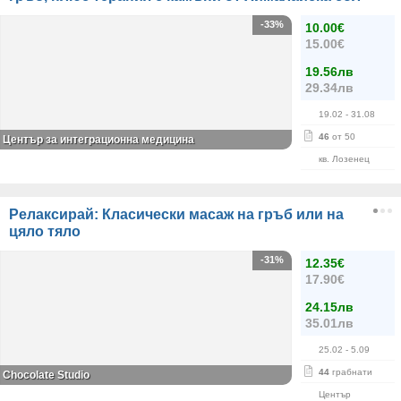
-33%
10.00€
15.00€
19.56лв
29.34лв
19.02
- 31.08
46
от 50
Център за интеграционна медицина
кв. Лозенец
Релаксирай: Класически масаж на гръб или на
цяло тяло
-31%
12.35€
17.90€
24.15лв
35.01лв
25.02
- 5.09
44
грабнати
Chocolate Studio
Център