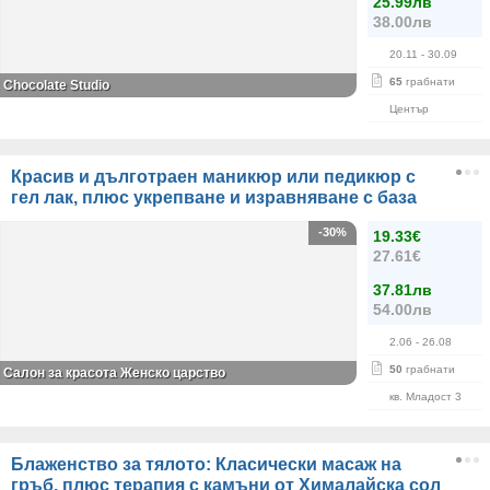
25.99лв
38.00лв
20.11
- 30.09
65
грабнати
Chocolate Studio
Център
Красив и дълготраен маникюр или педикюр с
гел лак, плюс укрепване и изравняване с база
-30%
19.33€
27.61€
37.81лв
54.00лв
2.06
- 26.08
50
грабнати
Салон за красота Женско царство
кв. Младост 3
Блаженство за тялото: Класически масаж на
гръб, плюс терапия с камъни от Хималайска сол