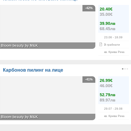
-42%
20.40€
35.00€
39.90лв
68.45лв
23.06
- 18.09
3
грабнати
Bloom beauty by M&K
кв. Крива Река
Карбонов пилинг на лице
-41%
26.99€
46.00€
52.79лв
89.97лв
29.07
- 29.08
кв. Крива Река
Bloom beauty by M&K