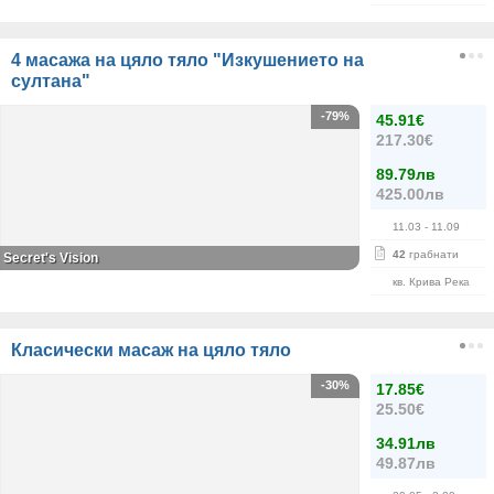
4 масажа на цяло тяло "Изкушението на
султана"
-79%
45.91€
217.30€
89.79лв
425.00лв
11.03
- 11.09
42
грабнати
Secret's Vision
кв. Крива Река
Класически масаж на цяло тяло
-30%
17.85€
25.50€
34.91лв
49.87лв