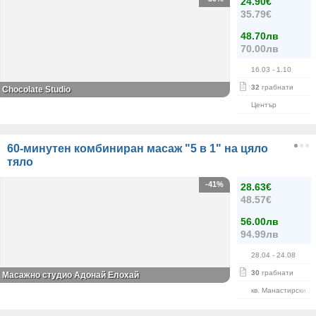
24.90€
35.79€
48.70лв
70.00лв
16.03
- 1.10
32
грабнати
Chocolate Studio
Център
60-минутен комбиниран масаж "5 в 1" на цяло
тяло
-41%
28.63€
48.57€
56.00лв
94.99лв
28.04
- 24.08
30
грабнати
Масажно студио Адонай Елохай
кв. Манастирски Л