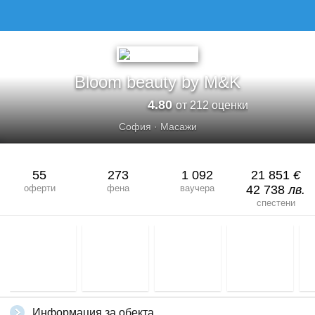
Bloom beauty by M&K
4.80
от 212 оценки
София
·
Масажи
55
273
1 092
21 851
€
оферти
фена
ваучера
42 738
лв.
спестени
Информация за обекта