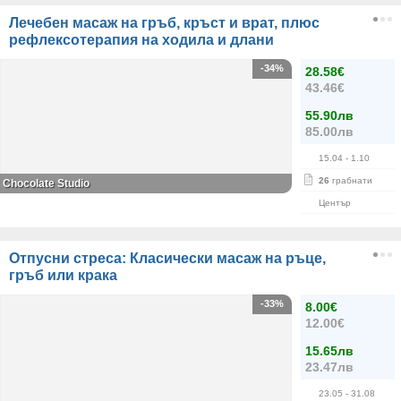
Лечебен масаж на гръб, кръст и врат, плюс
рефлексотерапия на ходила и длани
-34%
28.58€
43.46€
55.90лв
85.00лв
15.04
- 1.10
26
грабнати
Chocolate Studio
Център
Отпусни стреса: Класически масаж на ръце,
гръб или крака
-33%
8.00€
12.00€
15.65лв
23.47лв
23.05
- 31.08