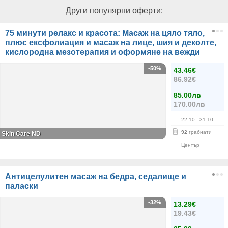
Други популярни оферти:
75 минути релакс и красота: Масаж на цяло тяло,
плюс ексфолиация и масаж на лице, шия и деколте,
кислородна мезотерапия и оформяне на вежди
-50%
43.46€
86.92€
85.00лв
170.00лв
22.10
- 31.10
92
грабнати
Skin Care ND
Център
Антицелулитен масаж на бедра, седалище и
паласки
-32%
13.29€
19.43€