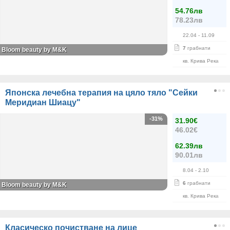
54.76лв
78.23лв
22.04
- 11.09
7
грабнати
Bloom beauty by M&K
кв. Крива Река
Японска лечебна терапия на цяло тяло "Сейки
Меридиан Шиацу"
-31%
31.90€
46.02€
62.39лв
90.01лв
8.04
- 2.10
6
грабнати
Bloom beauty by M&K
кв. Крива Река
Класическо почистване на лице