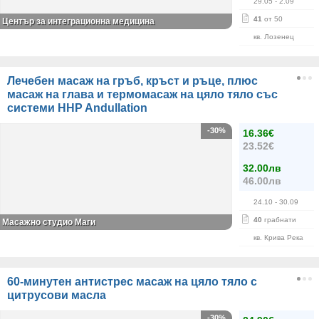
29.05
- 2.09
41
от 50
Център за интеграционна медицина
кв. Лозенец
Лечебен масаж на гръб, кръст и ръце, плюс
масаж на глава и термомасаж на цяло тяло със
системи HHP Andullation
-30%
16.36€
23.52€
32.00лв
46.00лв
24.10
- 30.09
40
грабнати
Масажно студио Маги
кв. Крива Река
60-минутен антистрес масаж на цяло тяло с
цитрусови масла
-30%