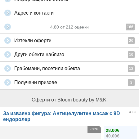
Адрес и контакти
4.80
от
212
оценки
166
Изтекли оферти
20
Други обекти наблизо
10
Грабомани, посетили обекта
12
Получени призове
3
Оферти от Bloom beauty by M&K:
За изваяна фигура: Антицелулитен масаж с 9D
ендоролер
-30%
28.00€
40.00€