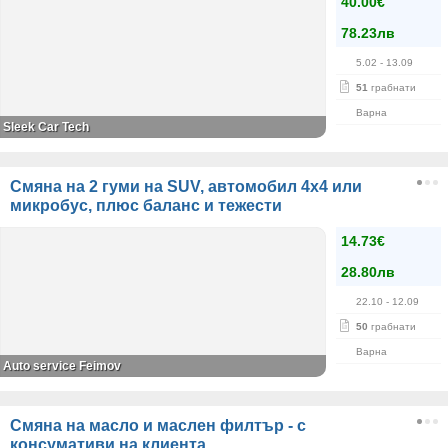
40.00€
78.23лв
5.02
- 13.09
51
грабнати
Варна
Sleek Car Tech
Смяна на 2 гуми на SUV, автомобил 4x4 или
микробус, плюс баланс и тежести
14.73€
28.80лв
22.10
- 12.09
50
грабнати
Варна
Auto service Feimov
Смяна на масло и маслен филтър - с
консумативи на клиента