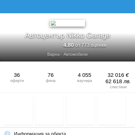
Автоцентър Nikko Garage
4.80
от 773 оценки
Варна
·
Автомобили
36
76
4 055
32 016
€
оферти
фена
ваучера
62 618
лв.
спестени
Информация за обекта