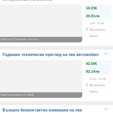
10.23€
20.01лв
4.05
- 11.09
33
грабнати
Варна
Odessos Dynamic service
Годишен технически преглед на лек автомобил
42.00€
82.14лв
22.01
- 31.08
20
грабнати
Варна
Преглед консулт ООД
Външно безконтактно измиване на лек