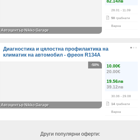
82.14лв
28.01
- 11.09
50
грабнати
Варна
Автоцентър Nikko Garage
Диагностика и цялостна профилактика на
климатик на автомобил - фреон R134А
-50%
10.00€
20.00€
19.56лв
39.12лв
30.06
- 29.08
14
грабнати
Автоцентър Nikko Garage
Варна
Други популярни оферти: