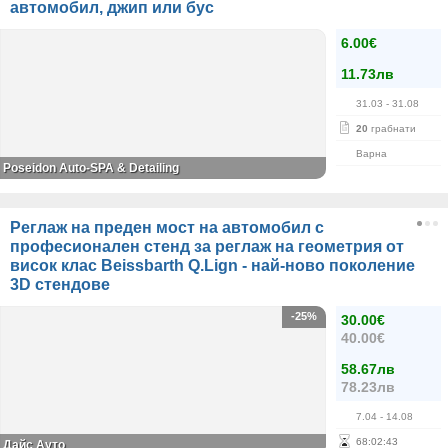
автомобил, джип или бус
6.00€
11.73лв
31.03
- 31.08
20
грабнати
Варна
Poseidon Auto-SPA & Detailing
Реглаж на преден мост на автомобил с
професионален стенд за реглаж на геометрия от
висок клас Beissbarth Q.Lign - най-ново поколение
3D стендове
-25%
30.00€
40.00€
58.67лв
78.23лв
7.04
- 14.08
68
:
02
:
43
Дайс Ауто