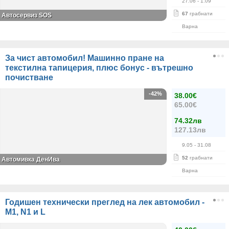
27.06
- 1.09
67
грабнати
Автосервиз SOS
Варна
За чист автомобил! Машинно пране на
текстилна тапицерия, плюс бонус - вътрешно
почистване
-42%
38.00€
65.00€
74.32лв
127.13лв
9.05
- 31.08
52
грабнати
Автомивка ДенИва
Варна
Годишен технически преглед на лек автомобил -
M1, N1 и L