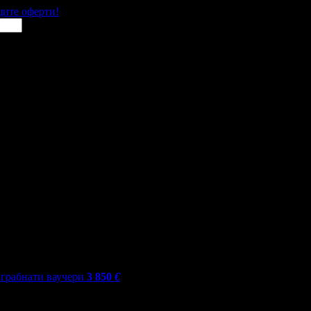
щите оферти!
грабнати ваучери
3 850
€