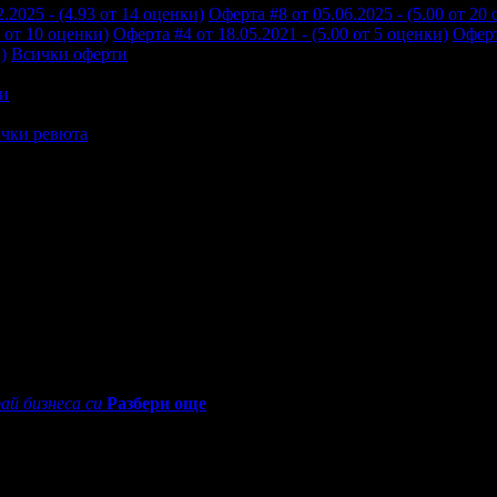
.2025 - (4.93 от 14 оценки)
Оферта #8 от 05.06.2025 - (5.00 от 20
0 от 10 оценки)
Оферта #4 от 18.05.2021 - (5.00 от 5 оценки)
Оферт
)
Всички оферти
и
чки ревюта
0 - 18:30ч)
ай бизнеса си
Разбери още