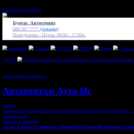
Понеделник - Петък: 08:00 - 17:00ч.
Facebook страница
Бургас, Автосервиз
1
088 56* ****
(покажи)
Понеделник - Петък: 08:00 - 17:00ч.
Фенове на Автоцентър Ауто Ис
владимир
Данаил
ПЕТЪР
KALIN
Рачко
Стани
Активни оферти
-53.5%
Профилактика на климатичната система на автомобил
Цена:
7.11€
15.34€
/13.91лв
30.00лв
104
Докладвай нередност
Автоцентър Ауто Ис
Бургас
Заведения
Туризъм
Красота и Релакс
Забавления
Култура
Спорт и
Автомобили
Добави в любими
За нас
Адреси
1
Снимки
12
Фенове
38
Ревюта
80
Призове
3
Оф
Отзиви от клиенти за Автоцентър Ауто Ис: