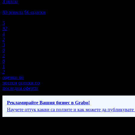
3
приза
4,9
80
ревюта
96
оценки
Оценки:
5
92
4
2
3
0
2
0
1
2
оценки по
месеци
оценки по
последни оферти
Рекламирайте Вашия бизнес в Grabo!
Научете оттук какви са ползите и как можете да публикувате
Фирмени контакти