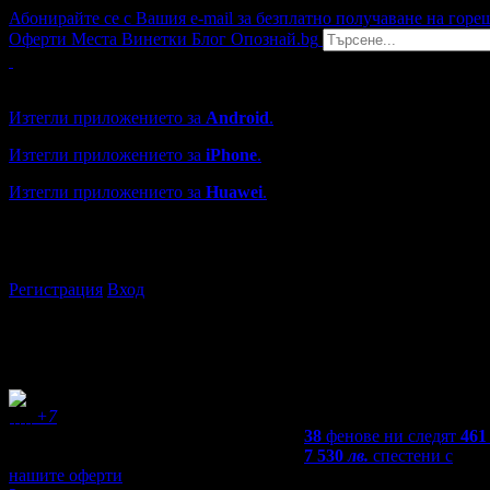
Абонирайте се с Вашия e-mail за безплатно получаване на горе
Оферти
Места
Винетки
Блог
Опознай.bg
Grabo мобилна версия
Изтегли приложението за
Android
.
Изтегли приложението за
iPhone
.
Изтегли приложението за
Huawei
.
...или отвори
grabo.bg
Регистрация
Вход
+7
38
фенове ни следят
461
7 530
лв.
спестени с
нашите оферти