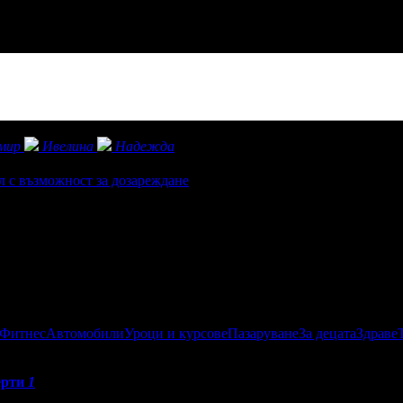
мир
Ивелина
Надежда
 с възможност за дозареждане
 Фитнес
Автомобили
Уроци и курсове
Пазаруване
За децата
Здраве
ерти
1