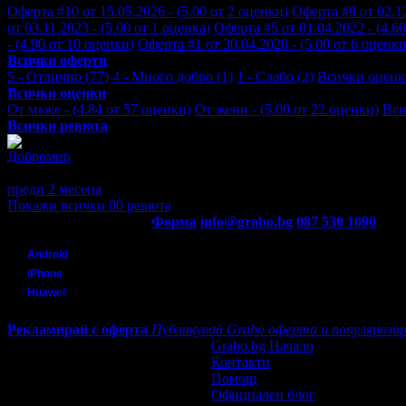
Оферта #10 от 15.05.2026 - (5.00 от 2 оценки)
Оферта #9 от 02.12
от 03.11.2023 - (5.00 от 1 оценка)
Оферта #5 от 01.04.2022 - (4.6
- (4.90 от 10 оценки)
Оферта #1 от 30.04.2020 - (5.00 от 6 оценки
Всички оферти
5 - Отлично (77)
4 - Много добро (1)
1 - Слабо (2)
Всички оценк
Всички оценки
От мъже - (4.84 от 57 оценки)
От жени - (5.00 от 22 оценки)
Вси
Всички ревюта
Добромир
Отлично обслужване.
преди 2 месеца
·
· Подкрепям това мнение!
Покажи всички 80 ревюта
Контакти с Grabo.bg:
Форма
info@grabo.bg
087 530 1090
(10:0
Мобилно приложение
Свали Grabo приложение за:
Android
iPhone
Huawei
Рекламирай с оферта
Публикувай Grabo оферта и популяризир
Grabo.bg Начало
Контакти
Помощ
Официален блог