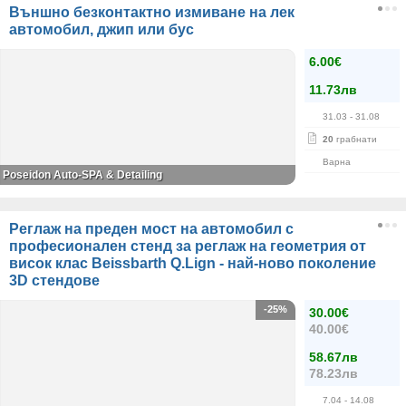
Външно безконтактно измиване на лек
автомобил, джип или бус
6.00€
11.73лв
31.03
- 31.08
20
грабнати
Варна
Poseidon Auto-SPA & Detailing
Реглаж на преден мост на автомобил с
професионален стенд за реглаж на геометрия от
висок клас Beissbarth Q.Lign - най-ново поколение
3D стендове
-25%
30.00€
40.00€
58.67лв
78.23лв
7.04
- 14.08