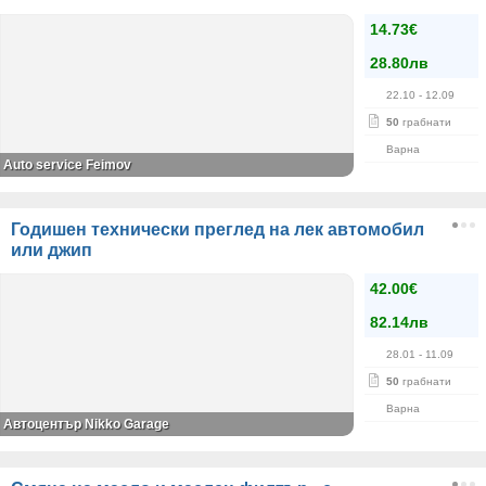
14.73€
28.80лв
22.10
- 12.09
50
грабнати
Варна
Auto service Feimov
Годишен технически преглед на лек автомобил
или джип
42.00€
82.14лв
28.01
- 11.09
50
грабнати
Варна
Автоцентър Nikko Garage