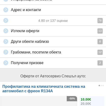
Адрес и контакти
4.80
от
137
оценки
76
Изтекли оферти
13
Други обекти наблизо
6
Грабомани, посетили обекта
12
Получени призове
2
Оферти от Автосервиз Спешъл ауто:
Профилактика на климатичната система на
автомобил с фреон R134А
-50%
10.00€
20.00€