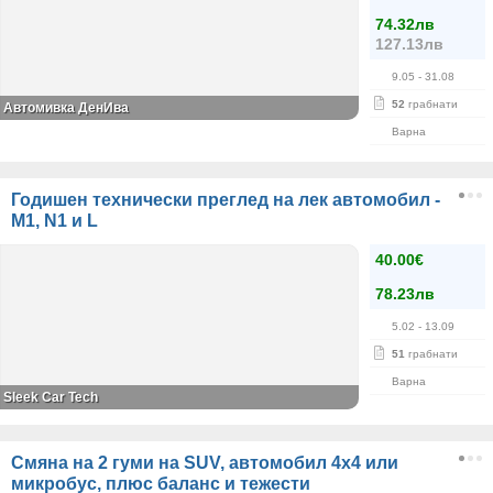
74.32лв
127.13лв
9.05
- 31.08
52
грабнати
Автомивка ДенИва
Варна
Годишен технически преглед на лек автомобил -
M1, N1 и L
40.00€
78.23лв
5.02
- 13.09
51
грабнати
Варна
Sleek Car Tech
Смяна на 2 гуми на SUV, автомобил 4x4 или
микробус, плюс баланс и тежести