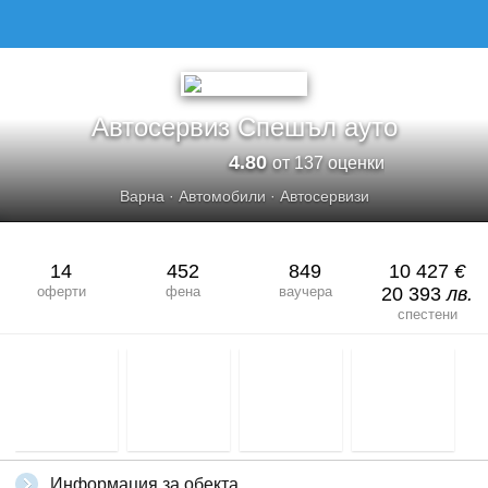
АВТОСЕРВИЗ СПЕШЪЛ АУТО
Автосервиз Спешъл ауто
4.80
от 137 оценки
Варна
·
Автомобили
·
Автосервизи
14
452
849
10 427
€
оферти
фена
ваучера
20 393
лв.
спестени
Информация за обекта