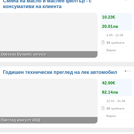
Смяна на масло и маслен филтър - с
консумативи на клиента
10.23€
20.01лв
4.05
- 11.09
33
грабнати
Варна
Odessos Dynamic service
Годишен технически преглед на лек автомобил
42.00€
82.14лв
22.01
- 31.08
20
грабнати
Варна
Преглед консулт ООД