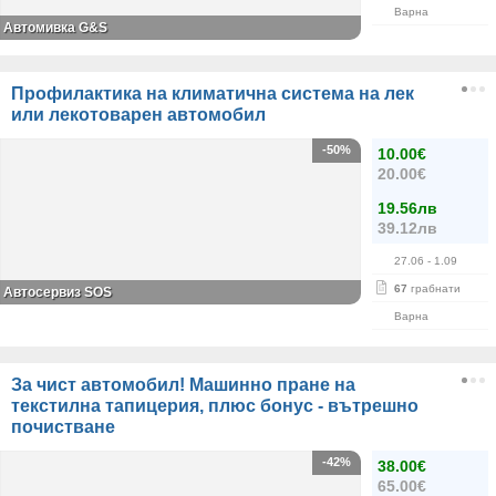
Варна
Автомивка G&S
Профилактика на климатична система на лек
или лекотоварен автомобил
-50%
10.00€
20.00€
19.56лв
39.12лв
27.06
- 1.09
67
грабнати
Автосервиз SOS
Варна
За чист автомобил! Машинно пране на
текстилна тапицерия, плюс бонус - вътрешно
почистване
-42%
38.00€
65.00€