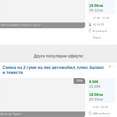
19.56лв
39.12лв
27.06
- 27.08
81
:
24
:
25
Автосервиз Спешъл ауто
6
грабнати
Варна
Други популярни оферти:
Смяна на 2 гуми на лек автомобил, плюс баланс
и тежести
-37%
9.50€
15.00€
18.58лв
29.34лв
4.04
- 19.09
223
грабнати
Вектор Транс