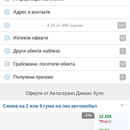
Адрес и контакти
4.10
от
394
оценки
322
Изтекли оферти
20
Други обекти наблизо
1
Грабомани, посетили обекта
12
Получени призове
1
Оферти от Автосервиз Димaкс Ауто:
Смяна на 2 или 4 гуми на лек автомобил
-23%
12.22€
15.85€