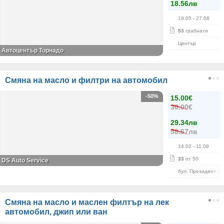
18.56лв
19.05
- 27.08
53
грабнати
Център
Автоцентър Торнадо
Смяна на масло и филтри на автомобил
-50%
15.00€
30.00€
29.34лв
58.67лв
14.02
- 11.09
33
от 50
DS Auto Service
бул. Президент Л
Смяна на масло и маслен филтър на лек
автомобил, джип или ван