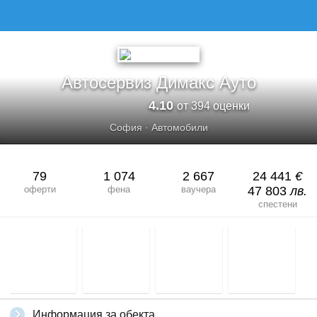
АВТОСЕРВИЗ ДИМAКС АУТО
Автосервиз Димaкс Ауто
4.10
от 394 оценки
София
·
Автомобили
79
1 074
2 667
24 441
€
оферти
фена
ваучера
47 803
лв.
спестени
Информация за обекта