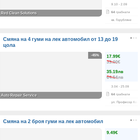
9.10
- 2.09
64
грабнати
Red Clean Solutions
кв. Горубляне
Смяна на 4 гуми на лек автомобил от 13 до 19
цола
-45%
17.99€
33.00€
35.19лв
64.54лв
3.04
- 25.09
64
грабнати
Auto Repair Service
ул. Професор Кон
Смяна на 2 броя гуми на лек автомобил
9.49€