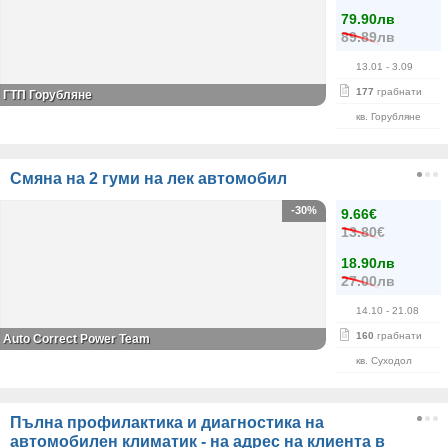
79.90лв
89.89лв
13.01
- 3.09
177
грабнати
ГТП Горубляне
кв. Горубляне
Смяна на 2 гуми на лек автомобил
-30%
9.66€
13.80€
18.90лв
27.00лв
14.10
- 21.08
160
грабнати
Auto Correct Power Теаm
кв. Суходол
Пълна профилактика и диагностика на
автомобилен климатик - на адрес на клиента в