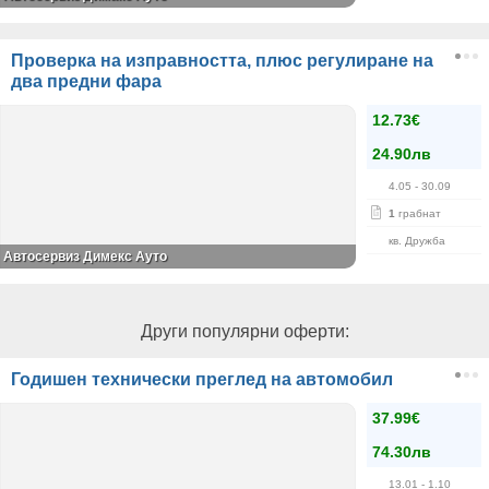
Проверка на изправността, плюс регулиране на
два предни фара
12.73€
24.90лв
4.05
- 30.09
1
грабнат
кв. Дружба
Автосервиз Димекс Ауто
Други популярни оферти:
Годишен технически преглед на автомобил
37.99€
74.30лв
13.01
- 1.10