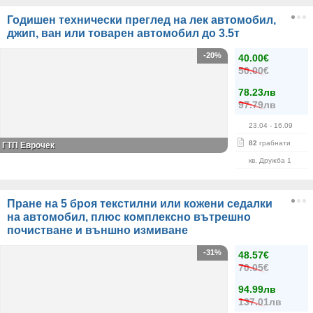
Годишен технически преглед на лек автомобил,
джип, ван или товарен автомобил до 3.5т
-20%
40.00€
50.00€
78.23лв
97.79лв
23.04
- 16.09
82
грабнати
ГТП Еврочек
кв. Дружба 1
Пране на 5 броя текстилни или кожени седалки
на автомобил, плюс комплексно вътрешно
почистване и външно измиване
-31%
48.57€
70.05€
94.99лв
137.01лв