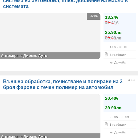
система на автомобил, плюс добавяне на масло в
системата
-68%
13.24€
41.41€
25.90лв
80.99лв
4.05
- 30.10
4
грабнати
Автосервиз Димекс Ауто
кв. Дружба
Външна обработка, почистване и полиране на 2
броя фарове с течен полимер на автомобил
20.40€
39.90лв
22.05
- 30.09
3
грабнати
кв. Дружба
Автосервиз Димaкс Ауто