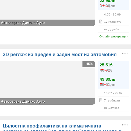
23.90лв
31.00лв
4.05
- 30.09
17
грабнати
Автосервиз Димaкс Ауто
кв. Дружба
Онлайн резервация
3D реглаж на преден и заден мост на автомобил
-45%
25.51€
46.02€
49.89лв
90.01лв
15.07
- 25.09
7
грабнати
Автосервиз Димакс Ауто
кв. Дружба
Цялостна профилактика на климатичната