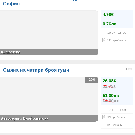
София
4.99€
9.76лв
10.04
- 15.09
111
грабнати
Klimacicite
Смяна на четири броя гуми
-20%
26.08€
32.72€
51.00лв
64.00лв
17.10
- 11.09
82
грабнати
Автосервиз Влайков и син
кв. Зона Б19