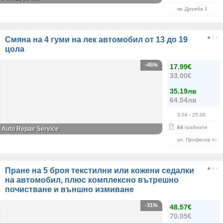
кв. Дружба 1
Смяна на 4 гуми на лек автомобил от 13 до 19
цола
-45%
17.99€
33.00€
35.19лв
64.54лв
3.04
- 25.09
64
грабнати
Auto Repair Service
ул. Професор Кон
Пране на 5 броя текстилни или кожени седалки
на автомобил, плюс комплексно вътрешно
почистване и външно измиване
-31%
48.57€
70.05€