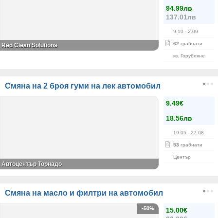
94.99лв
137.01лв
9.10
- 2.09
62
грабнати
Red Clean Solutions
кв. Горубляне
Смяна на 2 броя гуми на лек автомобил
9.49€
18.56лв
19.05
- 27.08
53
грабнати
Център
Автоцентър Торнадо
Смяна на масло и филтри на автомобил
-50%
15.00€