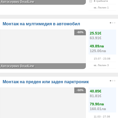
3
грабнати
Автосервиз DeadLine
кв. Люлин 1
Монтаж на мултимедия в автомобил
-60%
25.51€
63.91€
49.89лв
125.00лв
15.07
- 23.08
кв. Люлин 3
Автосервиз DeadLine
Монтаж на преден или заден парктроник
-50%
40.85€
81.81€
79.90лв
160.01лв
11.03
- 27.08