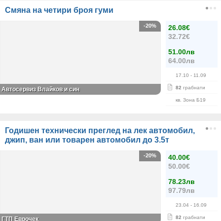
Смяна на четири броя гуми
-20%
26.08€
32.72€
51.00лв
64.00лв
17.10
- 11.09
82
грабнати
Автосервиз Влайков и син
кв. Зона Б19
Годишен технически преглед на лек автомобил,
джип, ван или товарен автомобил до 3.5т
-20%
40.00€
50.00€
78.23лв
97.79лв
23.04
- 16.09
82
грабнати
ГТП Еврочек