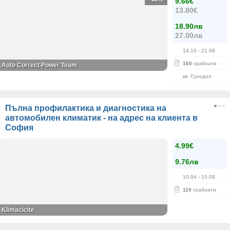
9.66€
13.80€
18.90лв
27.00лв
14.10
- 21.08
160
грабнати
Auto Correct Power Теаm
кв. Суходол
Пълна профилактика и диагностика на
автомобилен климатик - на адрес на клиента в
София
4.99€
9.76лв
10.04
- 15.09
110
грабнати
Klimacicite