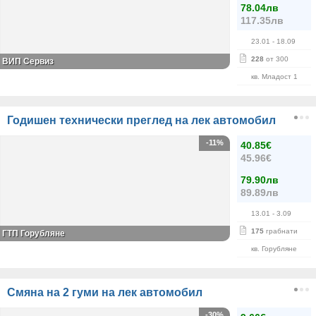
78.04лв
117.35лв
23.01
- 18.09
228
от 300
ВИП Сервиз
кв. Младост 1
Годишен технически преглед на лек автомобил
-11%
40.85€
45.96€
79.90лв
89.89лв
13.01
- 3.09
175
грабнати
ГТП Горубляне
кв. Горубляне
Смяна на 2 гуми на лек автомобил
-30%