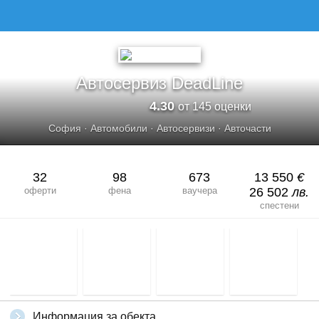
АВТОСЕРВИЗ DEADLINE
Автосервиз DeadLine
4.30
от 145 оценки
София
·
Автомобили
·
Автосервизи
·
Авточасти
32
98
673
13 550
€
оферти
фена
ваучера
26 502
лв.
спестени
Информация за обекта