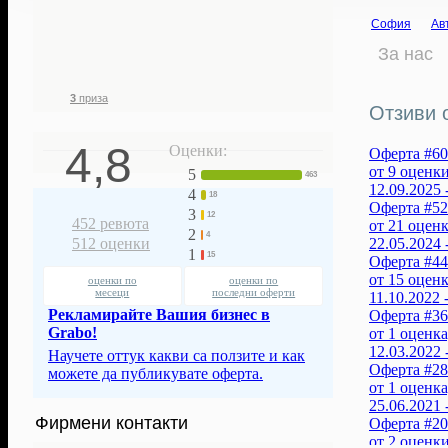
178
2 519
19 296
€
София
Ав
фенове ни
грабнати
37 739
лв.
следят
ваучери
За нас
спестени с
нашите оферти
3
приза
Отзиви о
4,8
Оценки:
Оферта #60 
от 9 оценки
5
463
12.09.2025 
4
18
Оферта #52 
3
12
452
ревюта
от 21 оцен
2
4
22.05.2024 
512
оценки
1
15
Оферта #44 
от 15 оцен
оценки по
оценки по
месеци
последни оферти
11.10.2022 
Рекламирайте Вашия бизнес в
Оферта #36 
Grabo!
от 1 оценка
12.03.2022 
Научете оттук какви са ползите и как
Оферта #28 
можете да публикувате оферта.
от 1 оценка
25.06.2021 
Фирмени контакти
Оферта #20 
от 2 оценки