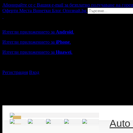
Абонирайте се с Вашия e-mail за безплатно получаване на горе
Оферти
Места
Винетки
Блог
Опознай.bg
Grabo мобилна версия
Изтегли приложението за
Android
.
Изтегли приложението за
iPhone
.
Изтегли приложението за
Huawei
.
...или отвори
grabo.bg
Регистрация
Вход
Auto