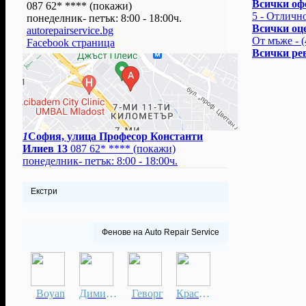
Всички оф
087 62* ****
(покажи)
30.06.2020 
5 - Отлично
понеделник- петък: 8:00 - 18:00ч.
Оферта #12 
Всички оц
autorepairservice.bg
(5.00 от 3 
От мъже - (
Facebook страница
14.12.2019 
Всички ре
Оферта #4 о
2 оценки)
О
1
София, улица Професор Константи
Илиев 13
087 62* ****
(покажи)
понеделник- петък: 8:00 - 18:00ч.
Екстри
Фенове на Auto Repair Servicе
Boyan
Димитър
Геворг
Красимир