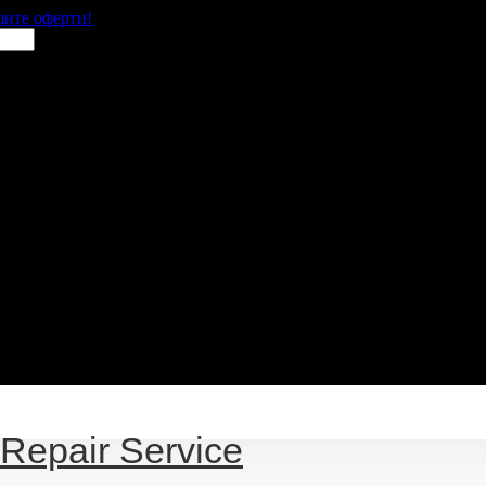
щите оферти!
 Repair Servicе