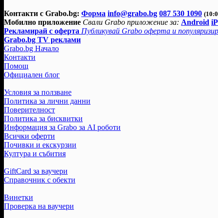
Контакти с Grabo.bg:
Форма
info@grabo.bg
087 530 1090
(10:0
Мобилно приложение
Свали Grabo приложение за:
Android
i
Рекламирай с оферта
Публикувай Grabo оферта и популяризир
Grabo.bg TV реклами
Grabo.bg Начало
Контакти
Помощ
Официален блог
Условия за ползване
Политика за лични данни
Поверителност
Политика за бисквитки
Информация за Grabo за AI роботи
Всички оферти
Почивки и екскурзии
Култура и събития
GiftCard за ваучери
Справочник с обекти
Винетки
Проверка на ваучери