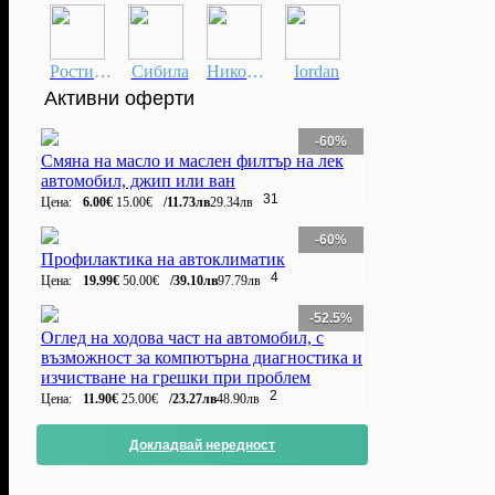
Ростислав
Сибила
Николай
Iordan
Активни оферти
-60%
Смяна на масло и маслен филтър на лек
автомобил, джип или ван
31
Цена:
6.00€
15.00€
/11.73лв
29.34лв
-60%
Профилактика на автоклиматик
4
Цена:
19.99€
50.00€
/39.10лв
97.79лв
-52.5%
Оглед на ходова част на автомобил, с
възможност за компютърна диагностика и
изчистване на грешки при проблем
2
Цена:
11.90€
25.00€
/23.27лв
48.90лв
Докладвай нередност