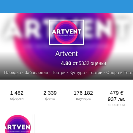
ARTVENT
Artvent
4.80
от 5332 оценки
Пловдив
·
Забавления
·
Театри
·
Култура
·
Театри
·
Опера и Теа
1 482
2 339
176 182
479
€
оферти
фена
ваучера
937
лв.
спестени