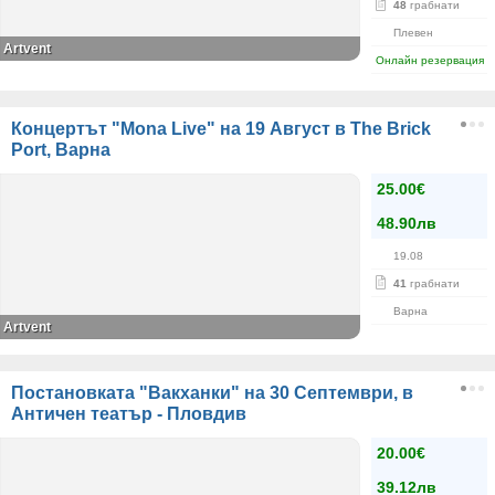
48
грабнати
Плевен
Artvent
Онлайн резервация
Концертът "Mona Live" на 19 Август в The Brick
Port, Варна
25.00€
48.90лв
19.08
41
грабнати
Варна
Artvent
Постановката "Вакханки" на 30 Септември, в
Античен театър - Пловдив
20.00€
39.12лв