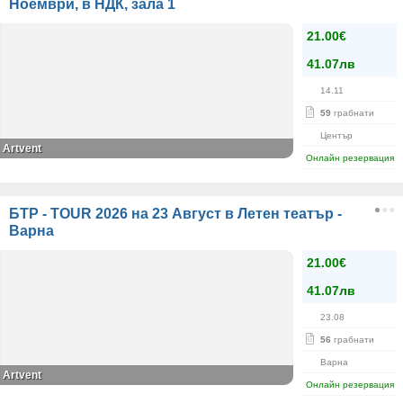
Ноември, в НДК, зала 1
21.00€
41.07лв
14.11
59
грабнати
Център
Artvent
Онлайн резервация
БТР - TOUR 2026 на 23 Август в Летен театър -
Варна
21.00€
41.07лв
23.08
56
грабнати
Варна
Artvent
Онлайн резервация