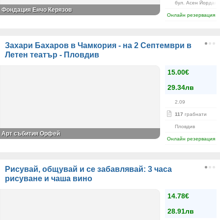
бул. Асен Йордано
Фондация Енчо Керязов
Онлайн резервация
Захари Бахаров в Чамкория - на 2 Септември в
Летен театър - Пловдив
15.00€
29.34лв
2.09
117
грабнати
Пловдив
Арт събития Орфей
Онлайн резервация
Рисувай, общувай и се забавлявай: 3 часа
рисуване и чаша вино
14.78€
28.91лв