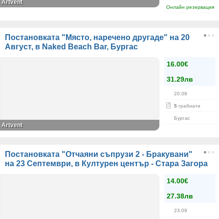
Artvent
Онлайн резервация
Постановката "Място, наречено другаде" на 20
Август, в Naked Beach Bar, Бургас
16.00€
31.29лв
20.08
5
грабнати
Бургас
Artvent
Постановката "Отчаяни съпрузи 2 - Бракувани"
на 23 Септември, в Културен център - Стара Загора
14.00€
27.38лв
23.09