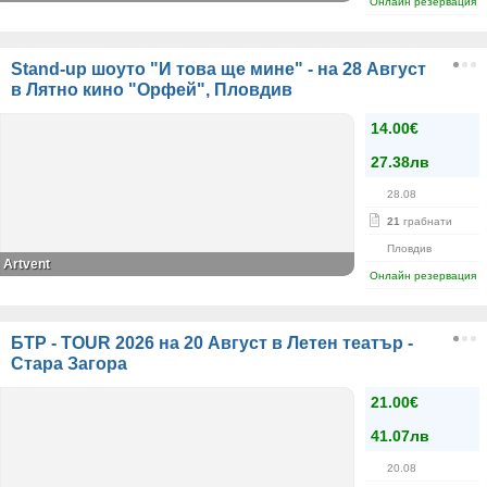
Онлайн резервация
Stand-up шоуто "И това ще мине" - на 28 Август
в Лятно кино "Орфей", Пловдив
14.00€
27.38лв
28.08
21
грабнати
Пловдив
Artvent
Онлайн резервация
БТР - TOUR 2026 на 20 Август в Летен театър -
Стара Загора
21.00€
41.07лв
20.08