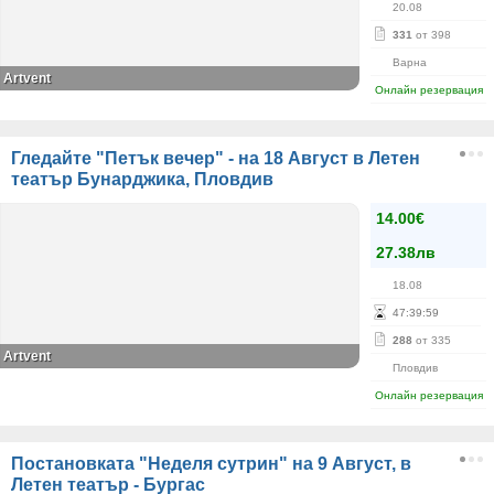
20.08
331
от 398
Варна
Artvent
Онлайн резервация
Гледайте "Петък вечер" - на 18 Август в Летен
театър Бунарджика, Пловдив
14.00€
27.38лв
18.08
47
:
39
:
59
288
от 335
Аrtvent
Пловдив
Онлайн резервация
Постановката "Неделя сутрин" на 9 Август, в
Летен театър - Бургас