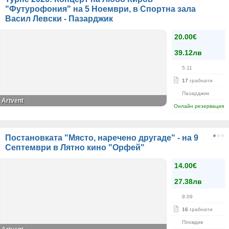
"Футурофония" на 5 Ноември, в Спортна зала
Васил Левски - Пазарджик
20.00€
39.12лв
5.11
17
грабнати
Пазарджик
Artvent
Онлайн резервация
Постановката "Място, наречено другаде" - на 9
Септември в Лятно кино "Орфей"
14.00€
27.38лв
9.09
16
грабнати
Пловдив