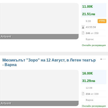
11.00€
21.51лв
УТРЕ
9.08
43
:
55
:
59
246
от 358
Аrtvent
Бургас
Онлайн резервация
Мюзикълът "Зоро" на 12 Август, в Летен театър
- Варна
16.00€
31.29лв
12.08
234
от 339
Варна
Artvent
Онлайн резервация