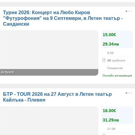
Турне 2026: Концерт на Любо Киров
"Футурофония" на 9 Септември, в Летен театър -
Сандански
15.00€
29.34лв
9.09
49
грабнати
Сандански
Artvent
Онлайн резервация
БТР - TOUR 2026 на 27 Август в Летен театър
Кайлъка - Плевен
16.00€
31.29лв
27.08