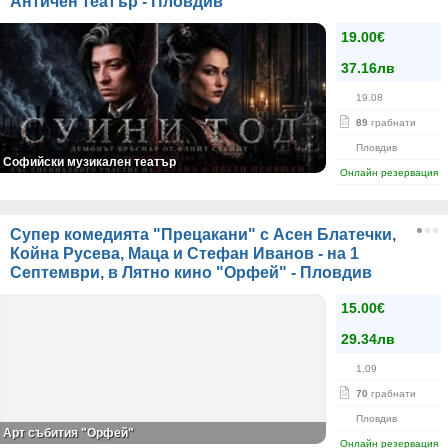
Античен театър - Пловдив
19.00€
37.16лв
19.08
89
грабнати
Пловдив
Софийски музикален театър
Онлайн резервация
Супер комедията "Прецакани" с Асен Блатечки,
Койна Русева, Маца и Стефан Иванов - на 1
Септември, в Лятно кино "Орфей" - Пловдив
15.00€
29.34лв
1.09
70
грабнати
Пловдив
Арт събития "Орфей"
Онлайн резервация