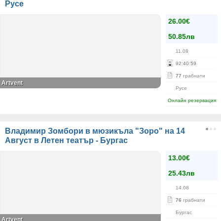
Русе
26.00€
50.85лв
11.08
92
:
40
:
59
77
грабнати
Artvent
Русе
Онлайн резервация
Владимир Зомбори в мюзикъла "Зоро" на 14
Август в Летен театър - Бургас
13.00€
25.43лв
14.08
76
грабнати
Бургас
Artvent