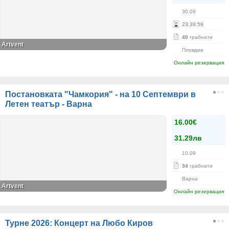
30.09
23
:
39
:
59
40
грабнати
Artvent
Пловдив
Онлайн резервация
Постановката "Чамкория" - на 10 Септември в
Летен театър - Варна
16.00€
31.29лв
10.09
34
грабнати
Варна
Artvent
Онлайн резервация
Турне 2026: Концерт на Любо Киров