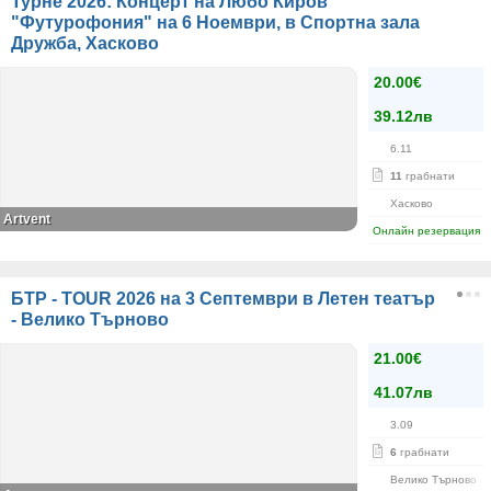
Турне 2026: Концерт на Любо Киров
"Футурофония" на 6 Ноември, в Спортна зала
Дружба, Хасково
20.00€
39.12лв
6.11
11
грабнати
Хасково
Artvent
Онлайн резервация
БТР - TOUR 2026 на 3 Септември в Летен театър
- Велико Търново
21.00€
41.07лв
3.09
6
грабнати
Велико Търново