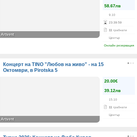
58.67лв
9.10
23
:
39
:
59
11
грабнати
Artvent
Център
Онлайн резервация
Концерт на TINO "Любов на живо" - на 15
Октомври, в Pirotska 5
20.00€
39.12лв
15.10
11
грабнати
Център
Artvent