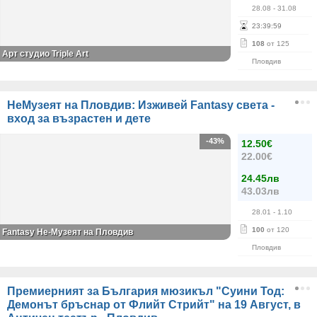
28.08
- 31.08
23
:
39
:
59
108
от 125
Арт студио Triple Art
Пловдив
НеМузеят на Пловдив: Изживей Fantasy света -
вход за възрастен и дете
-43%
12.50€
22.00€
24.45лв
43.03лв
28.01
- 1.10
100
от 120
Fantasy Не-Музеят на Пловдив
Пловдив
Премиерният за България мюзикъл "Суини Тод:
Демонът бръснар от Флийт Стрийт" на 19 Август, в