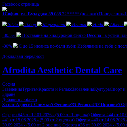
Facebook страница
1
София, ул. Бузлуджа 39
088 22* ****
(покажи)
Понеделник-10
Фенове на Afrodita Aesthetic Dental Care
Silvia
Тодор
Маргарита
Иванка
Hoda
Albena
Активни оферти
-30.5%
Поставяне на хиалуронов филър Decoria - в устни или
Цена:
80.00€
115.00€
/156.47лв
224.92лв
-30%
С до 15 нюанса по-бели зъби: Избелване на зъби с пос
Цена:
135.00€
193.00€
/264.04лв
377.48лв
Докладвай нередност
Afrodita Aesthetic Dental Care
София
Заведения
Туризъм
Красота и Релакс
Забавления
Култура
Спорт и
Здраве
Добави в любими
За нас
Адреси
1
Снимки
5
Фенове
333
Ревюта
137
Призове
5
Оф
Отзиви от клиенти за Afrodita Aesthetic Dental Care:
Оферта #45 от 12.01.2026 - (5.00 от 1 оценка)
Оферта #44 от 10.0
#41 от 15.06.2025 - (5.00 от 2 оценки)
Оферта #40 от 14.06.2025 -
30.09.2024 - (5.00 от 2 оценки)
Оферта #36 от 30.09.2024 - (5.00