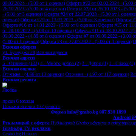
08.02.2024 - (5.00 от 1 оценка)
Оферта #32 от 02.02.2024 - (5.00 
26.10.2023 - (5.00 от 4 оценки)
Оферта #28 от 26.10.2023 - (5.00 
- (5.00 от 3 оценки)
Оферта #24 от 22.07.2023 - (5.00 от 1 оценка
оценки)
Оферта #20 от 13.03.2023 - (5.00 от 3 оценки)
Оферта #1
Оферта #16 от 14.01.2023 - (5.00 от 8 оценки)
Оферта #15 от 11.0
от 20.10.2022 - (5.00 от 10 оценки)
Оферта #11 от 18.10.2022 - (5
09.08.2022 - (4.88 от 8 оценки)
Оферта #7 от 06.08.2022 - (3.00 о
(5.00 от 1 оценка)
Оферта #3 от 27.05.2022 - (5.00 от 1 оценка)
О
Всички оферти
ул. Бузлуджа 39
Всички адреси
Всички адреси
5 - Отлично (133)
4 - Много добро (2)
3 - Добро (1)
1 - Слабо (1)
Всички оценки
От мъже - (4.69 от 13 оценки)
От жени - (4.97 от 117 оценки)
Вс
Всички ревюта
Любка
5
Страхотно. Горещо препоръчвам
преди 6 месеца
·
2
· Подкрепям това мнение!
Покажи всички 137 ревюта
Контакти с Grabo.bg:
Форма
info@grabo.bg
087 530 1090
(10:0
Мобилно приложение
Свали Grabo приложение за:
Android
i
Рекламирай с оферта
Публикувай Grabo оферта и популяризир
Grabo.bg TV реклами
Grabo.bg Начало