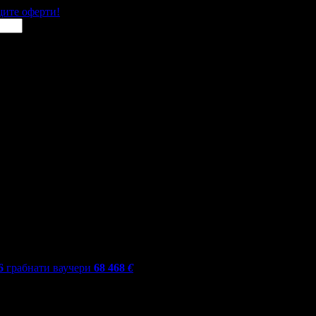
щите оферти!
6
грабнати ваучери
68 468
€