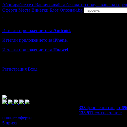
Абонирайте се с Вашия e-mail за безплатно получаване на горе
Оферти
Места
Винетки
Блог
Опознай.bg
Grabo мобилна версия
Изтегли приложението за
Android
.
Изтегли приложението за
iPhone
.
Изтегли приложението за
Huawei
.
...или отвори
grabo.bg
Регистрация
Вход
333
фенове ни следят
69
133 911
лв.
спестени с
нашите оферти
5
приза