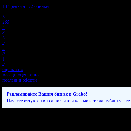
4,9
137
ревюта
172
оценки
Оценки:
5
165
4
3
3
2
2
0
1
2
оценки по
месеци
оценки по
последни оферти
Рекламирайте Вашия бизнес в Grabo!
Научете оттук какви са ползите и как можете да публикувате
Фирмени контакти
Понеделник-10-15 Вторник-14-20 Сряда-14-20 Четвъртък-11-17