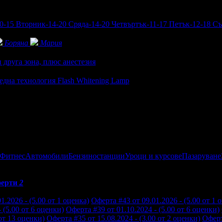
-15 Вторник-14-20 Сряда-14-20 Четвъртък-11-17 Петък-12-18 Съ
Боряна
Мария
 друга зона, плюс анестезия
ледна технология Flash Whitening Lamp
 Фитнес
Автомобили
Бензиностанции
Уроци и курсове
Пазаруване
ерти
2
1.2026 - (5.00 от 1 оценка)
Оферта #43 от 09.01.2026 - (5.00 от 1 
 (5.00 от 6 оценки)
Оферта #39 от 01.10.2024 - (5.00 от 6 оценки)
 от 13 оценки)
Оферта #35 от 15.08.2024 - (3.00 от 2 оценки)
Оферт