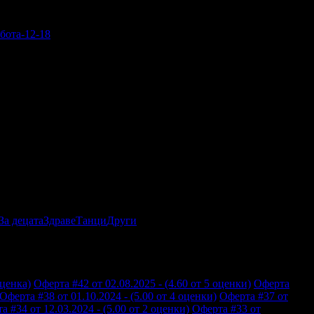
бота-12-18
За децата
Здраве
Танци
Други
оценка)
Оферта #42 от 02.08.2025 - (4.60 от 5 оценки)
Оферта
Оферта #38 от 01.10.2024 - (5.00 от 4 оценки)
Оферта #37 от
а #34 от 12.03.2024 - (5.00 от 2 оценки)
Оферта #33 от