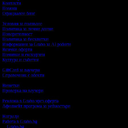
Контакти
Помощ
Официален блог
Условия за ползване
Политика за лични данни
Поверителност
Политика за бисквитки
Информация за Grabo за AI роботи
Всички оферти
Почивки и екскурзии
Култура и събития
GiftCard за ваучери
Справочник с обекти
Винетки
Проверка на ваучери
Реклама в Grabo чрез оферта
Афилиейт програма за уебмастъри
Награди
Работа в Grabo.bg
©
Grabo.bg
е услуга на
"Грабо Медия" АД
. Произведено в Пло