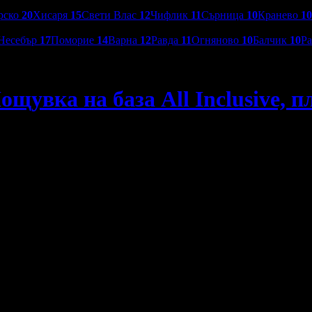
рско
20
Хисаря
15
Свети Влас
12
Чифлик
11
Сърница
10
Кранево
10
Несебър
17
Поморие
14
Варна
12
Равда
11
Огняново
10
Балчик
10
Р
щувка на база All Inclusive, п