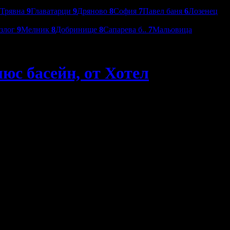
Трявна
9
Главатарци
9
Дряново
8
София
7
Павел баня
6
Лозенец
азлог
9
Мелник
8
Добринище
8
Сапарева б..
7
Мальовица
люс басейн, от Хотел