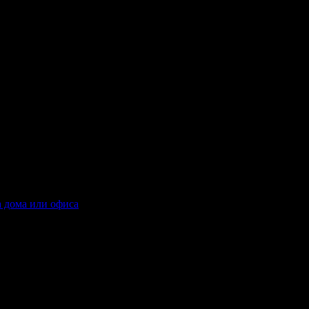
103754024 (Хотел Афродита).
нт, с удостоверение за регистрация за туристическа дейност № 
плюс басейн
а дома или офиса