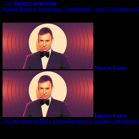
Пилатес реформър
-25%
Виктор Калев в спектакъла "Грамофонът" - на 10 Октомври, в 
Топ цена:
25.00€/48.90лв
12 грабнати ваучера
Виктор Калев
Виктор Калев
Цял ден летен релакс в Банкя: Ползване на басейн с минерална 
Цена:
10.00€
19.56лв
15.00€
29.34лв
2 грабнати ваучера