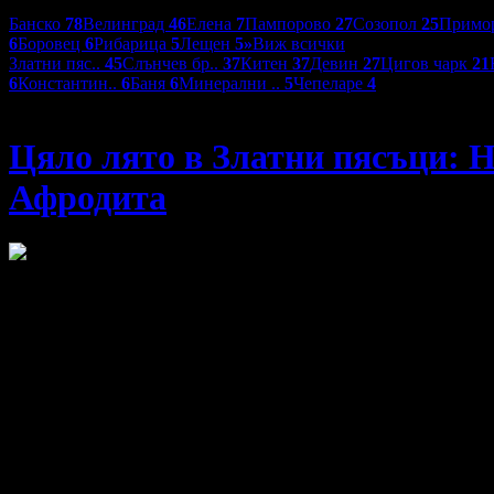
Дестинации:
Банско
78
Велинград
46
Елена
7
Пампорово
27
Созопол
25
Примо
6
Боровец
6
Рибарица
5
Лещен
5
»
Виж всички
Златни пяс..
45
Слънчев бр..
37
Китен
37
Девин
27
Цигов чарк
21
6
Константин..
6
Баня
6
Минерални ..
5
Чепеларе
4
Хотел Афродита
Цяло лято в Златни пясъци: Но
Афродита