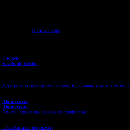
Срещу заплащане: масаж, парна баня, сауни, фитнес зала.
Офертата е осигурена от
АФРОДИТА ВАРНА ЕООД
, ЕИК: BG
"Грабо Медия" АД е лицензиран туроператор и туристически аге
Цяло лято в Златни пясъци: Нощувка на база All Inclusive, 
00
28
39
€
/ 76
лв
Грабни ваучер
32
грабнати ваучера
Сподели
Facebook
Twitter
E-mail
Изпрати линк
Още за разграбване:
Двустранно почистване на прозорци, дограми и уплътнения - з
Топ цена:
47.90€/93.68лв
4 грабнати ваучера
Почистване
Почистване
Групова тренировка по пилатес реформър
Цена:
12.00€
23.47лв
16.00€
31.29лв
Пилатес реформър
-25%