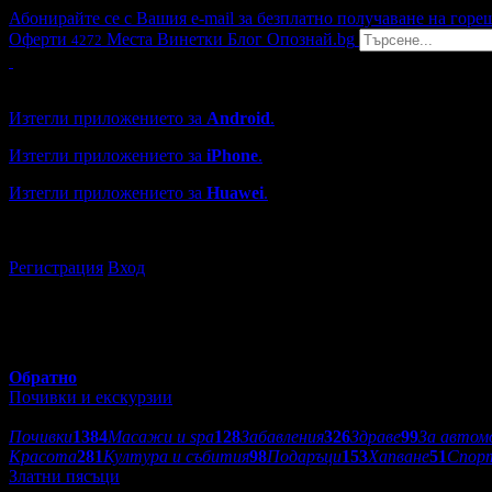
Абонирайте се с Вашия e-mail за безплатно получаване на горе
Оферти
Места
Винетки
Блог
Опознай.bg
4272
Grabo мобилна версия
Изтегли приложението за
Android
.
Изтегли приложението за
iPhone
.
Изтегли приложението за
Huawei
.
...или отвори
grabo.bg
Регистрация
Вход
Обратно
Почивки и екскурзии
Категории оферти:
Почивки
1384
Масажи и spa
128
Забавления
326
Здраве
99
За автом
Красота
281
Култура и събития
98
Подаръци
153
Хапване
51
Спор
Златни пясъци