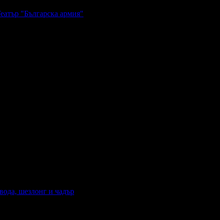
Театър "Българска армия"
вода, шезлонг и чадър