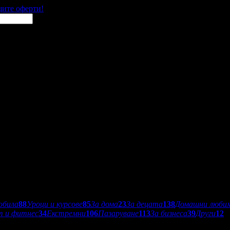
щите оферти!
обила
88
Уроци и курсове
85
За дома
23
За децата
138
Домашни люби
т и фитнес
34
Екстремни
106
Пазаруване
113
За бизнеса
39
Други
12