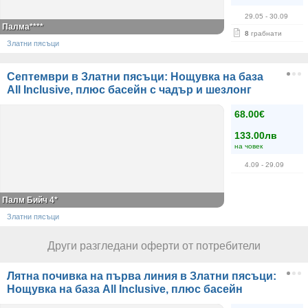
29.05
- 30.09
Палма****
8
грабнати
Златни пясъци
Септември в Златни пясъци: Нощувка на база
All Inclusive, плюс басейн с чадър и шезлонг
68.00€
133.00лв
на човек
4.09
- 29.09
Палм Бийч 4*
Златни пясъци
Други разгледани оферти от потребители
Лятна почивка на първа линия в Златни пясъци:
Нощувка на база All Inclusive, плюс басейн