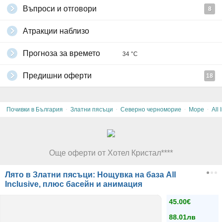
Въпроси и отговори
8
Атракции наблизо
Прогноза за времето
34 °C
Предишни оферти
18
·
·
·
·
Почивки в България
Златни пясъци
Северно черноморие
Море
All 
Още оферти от Хотел Кристал****
Лято в Златни пясъци: Нощувка на база All
Inclusive, плюс басейн и анимация
45.00€
88.01лв