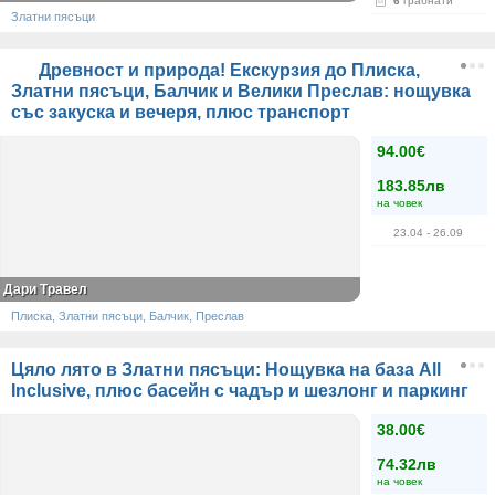
6
грабнати
Златни пясъци
Древност и природа! Екскурзия до Плиска,
Златни пясъци, Балчик и Велики Преслав: нощувка
със закуска и вечеря, плюс транспорт
94.00€
183.85лв
на човек
23.04
- 26.09
Дари Травел
Плиска, Златни пясъци, Балчик, Преслав
Цяло лято в Златни пясъци: Нощувка на база All
Inclusive, плюс басейн с чадър и шезлонг и паркинг
38.00€
74.32лв
на човек