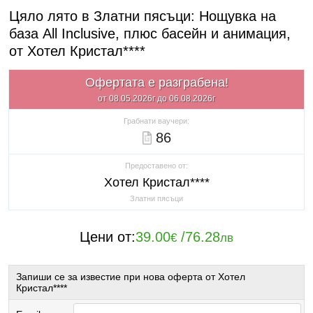
Цяло лято в Златни пясъци: Нощувка на
база All Inclusive, плюс басейн и анимация,
от Хотел Кристал****
Офертата е разграбена!
от 08.05.2026г до 06.08.2026г
Грабнати ваучери:
86
Предоставено от:
Хотел Кристал****
Златни пясъци
Цени от:
39.00
/
76.28
€
лв
Запиши се за известие при нова оферта от Хотел
Кристал****