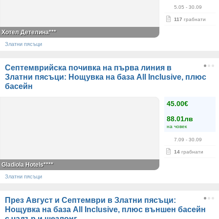
5.05
- 30.09
117
грабнати
Хотел Детелина***
Златни пясъци
Септемврийска почивка на първа линия в
Златни пясъци: Нощувка на база All Inclusive, плюс
басейн
45.00€
88.01лв
на човек
7.09
- 30.09
14
грабнати
Gladiola Hotels****
Златни пясъци
През Август и Септември в Златни пясъци:
Нощувка на база All Inclusive, плюс външен басейн
с чадър и шезлонг