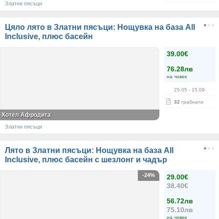
Златни пясъци
Цяло лято в Златни пясъци: Нощувка на база All
Inclusive, плюс басейн
39.00€
76.28лв
на човек
25.05
- 15.09
32
грабнати
Хотел Афродита
Златни пясъци
Лято в Златни пясъци: Нощувка на база All
Inclusive, плюс басейн с шезлонг и чадър
-24%
29.00€
38.40€
56.72лв
75.10лв
на човек