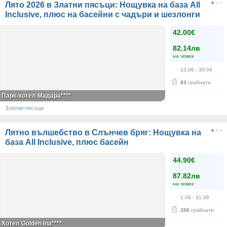
Лято 2026 в Златни пясъци: Нощувка на база All
Inclusive, плюс на басейни с чадъри и шезлонги
42.00€
82.14лв
на човек
23.06
- 30.09
83
грабнати
Парк-хотел Мадара****
Златни пясъци
Лятно вълшебство в Слънчев бряг: Нощувка на
база All Inclusive, плюс басейн
44.90€
87.82лв
на човек
1.06
- 31.08
206
грабнати
Хотел Golden Ina****