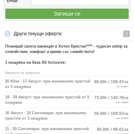
Email:
Запиши се
Други текущи оферти
1
Планирай своята ваканция в
Хотел Кристал****
- чудесен избор за
спокойствие, комфорт и време със семейството!
1 нощувка на база All Inclusive:
Варианти на офертата:
20 Юли - 17 Август: при минимален престой
80.00
/ 156.47
€
лв
от 5 нощувки
на човек
18 - 29 Август: при минимален престой от 5
73.00
/ 142.78
€
лв
нощувки
на човек
30 Август - 10 Септември: при минимален
56.00
/ 109.53
€
лв
престой от 3 нощувки
на човек
11 - 20 Септември: при минимален престой
45.00
/ 88.01
€
лв
на човек