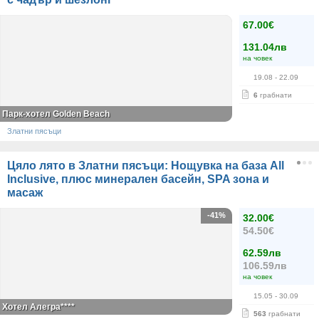
67.00€
131.04лв
на човек
19.08
- 22.09
6
грабнати
Парк-хотел Golden Beach
Златни пясъци
Цяло лято в Златни пясъци: Нощувка на база All
Inclusive, плюс минерален басейн, SPA зона и
масаж
-41%
32.00€
54.50€
62.59лв
106.59лв
на човек
15.05
- 30.09
Хотел Алегра****
563
грабнати