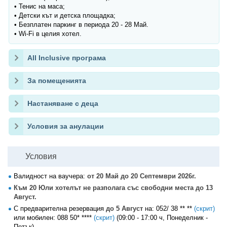
• Тенис на маса;
• Детски кът и детска площадка;
• Безплатен паркинг в периода 20 - 28 Май.
• Wi-Fi в целия хотел.
All Inclusive програма
За помещенията
Настаняване с деца
Условия за анулации
Условия
Валидност на ваучера:
от 20 Май до 20 Септември 2026г.
Към 20 Юли хотелът не разполага със свободни места до 13
Август.
С предварителна резервация
до 5 Август
на:
052/ 38 ** **
(скрит)
или мобилен:
088 50* ****
(скрит)
(09:00 - 17:00 ч, Понеделник -
Петък).