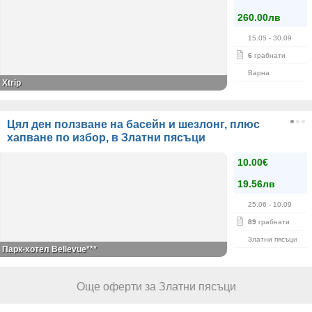
260.00лв
15.05
- 30.09
6
грабнати
Варна
Xtrip
Цял ден ползване на басейн и шезлонг, плюс
хапване по избор, в Златни пясъци
10.00€
19.56лв
25.06
- 10.09
89
грабнати
Златни пясъци
Парк-хотел Bellevue***
Още оферти за Златни пясъци