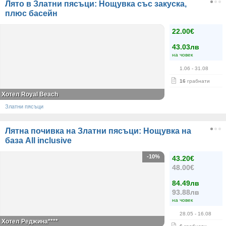
Лято в Златни пясъци: Нощувка със закуска,
плюс басейн
22.00€
43.03лв
на човек
1.06
- 31.08
16
грабнати
Хотел Royal Beach
Златни пясъци
Лятна почивка на Златни пясъци: Нощувка на
база All inclusive
-10%
43.20€
48.00€
84.49лв
93.88лв
на човек
28.05
- 16.08
Хотел Реджина****