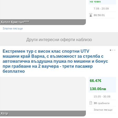
на човек
7.08
- 20.09
86
:
56
:
01
Хотел Кристал****
Златни пясъци
Други интересни оферти наблизо
Екстремен тур с висок клас спортни UTV
машини край Варна, с възможност за стрелба с
автоматична въздушна пушка по мишени и бонус
при грабване на 2 ваучера - трети пасажер
безплатно
66.47€
130.00лв
15.05
- 30.09
30
грабнати
Златни пясъци
Xtrip