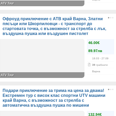
ATV Tour
Oфроуд приключение с АТВ край Варна, Златни
пясъци или Шкорпиловци - с транспорт до
стартовата точка, с възможност за стрелба с лък,
въздушна пушка или въздушен пистолет
46.00€
89.97лв
18.03
- 27.09
39
грабнати
Варна
ATV Tour
Подари приключение за трима на цена за двама!
Екстремен тур с висок клас спортни UTV машини
край Варна, с възможност за стрелба с
автоматична въздушна пушка по мишени
132.94€