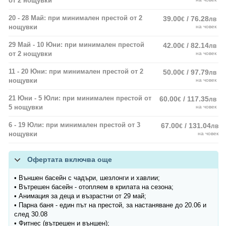
от 2 нощувки
20 - 28 Май: при минимален престой от 2
39.00
/ 76.28
€
лв
нощувки
на човек
29 Май - 10 Юни: при минимален престой
42.00
/ 82.14
€
лв
от 2 нощувки
на човек
11 - 20 Юни: при минимален престой от 2
50.00
/ 97.79
€
лв
нощувки
на човек
21 Юни - 5 Юли: при минимален престой от
60.00
/ 117.35
€
лв
5 нощувки
на човек
6 - 19 Юли: при минимален престой от 3
67.00
/ 131.04
€
лв
нощувки
на човек
Офертата включва още
• Външен басейн с чадъри, шезлонги и хавлии;
• Вътрешен басейн - отопляем в крилата на сезона;
• Анимация за деца и възрастни от 29 май;
• Парна баня - един път на престой, за настаняване до 20.06 и
след 30.08
• Фитнес (вътрешен и външен);