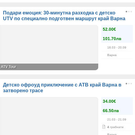
Подари емоция: 30-минутна разходка с детско
UTV по специално подготвен маршрут край Варна
52.00€
101.70лв
18.03
- 20.09
Варна
ATV Tour
Детско офроуд приключение с АТВ край Варна в
затворено трасе
34.00€
66.50лв
21.03
- 21.09
4
грабнати
Варна