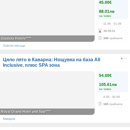
45.00€
88.01лв
на човек
11.06
- 31.08
38
:
56
:
01
Gladiola Hotels****
340
грабнати
Златни пясъци
Цяло лято в Каварна: Нощувка на база All
Inclusive, плюс SPA зона
54.00€
105.61лв
на човек
4.05
- 30.09
183
грабнати
Royal Grand Hotel and Spa****
Каварна