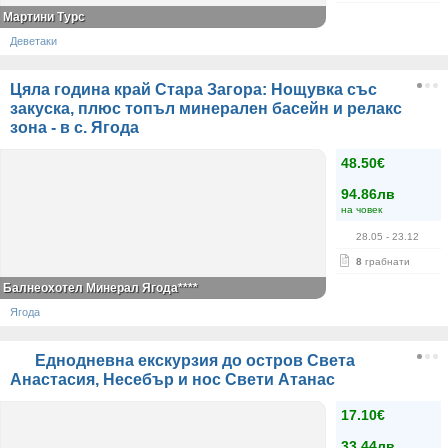
Мартини Турс
Деветаки
Цяла година край Стара Загора: Нощувка със
закуска, плюс топъл минерален басейн и релакс
зона - в с. Ягода
48.50€
94.86лв
на човек
28.05
- 23.12
8
грабнати
Балнеохотел Минерал Ягода****
Ягода
Еднодневна екскурзия до остров Света
Анастасия, Несебър и нос Свети Атанас
17.10€
33.44лв