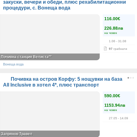
закуски, вечери и обеди, плюс рехабилитационни
процедури, с. Вонеща вода
116.00€
226.88лв
на човек
1.06
- 31.08
97
грабнати
Почивна станция Велиста**
Вонеща вода
Почивка на остров Корфу: 5 нощувки на база
All Inclusive в хотел 4*, плюс транспорт
590.00€
1153.94лв
на човек
27.05
- 14.09
Запрянов Травел