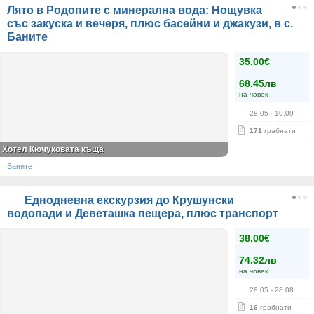
Лято в Родопите с минерална вода: Нощувка
със закуска и вечеря, плюс басейни и джакузи, в с.
Баните
35.00€
68.45лв
на човек
28.05
- 10.09
171
грабнати
Хотел Кючуковата къща
Баните
Еднодневна екскурзия до Крушунски
водопади и Деветашка пещера, плюс транспорт
38.00€
74.32лв
на човек
28.05
- 28.08
16
грабнати