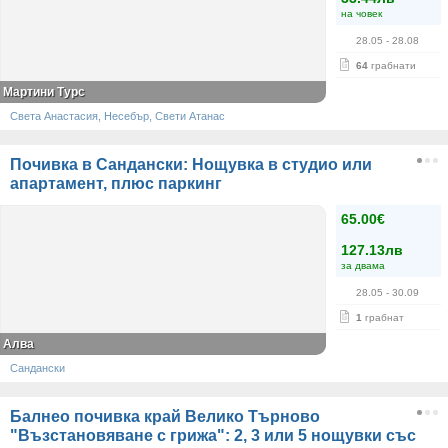
на човек
28.05
- 28.08
64
грабнати
Мартини Турс
Света Анастасия, Несебър, Свети Атанас
Почивка в Сандански: Нощувка в студио или
апартамент, плюс паркинг
65.00€
127.13лв
за двама
28.05
- 30.09
1
грабнат
Алва
Сандански
Балнео почивка край Велико Търново
"Възстановяване с грижа": 2, 3 или 5 нощувки със