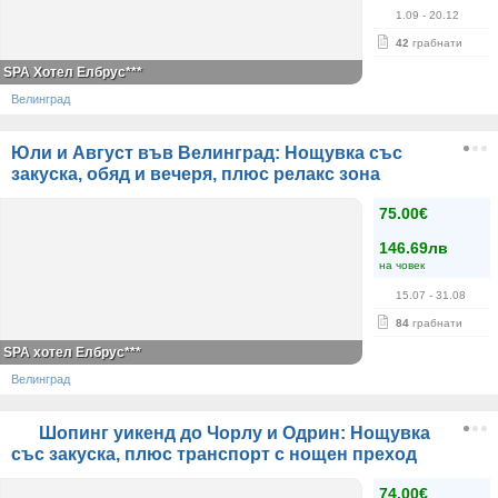
1.09
- 20.12
42
грабнати
SPA Хотел Елбрус***
Велинград
Юли и Август във Велинград: Нощувка със
закуска, обяд и вечеря, плюс релакс зона
75.00€
146.69лв
на човек
15.07
- 31.08
84
грабнати
SPA хотел Елбрус***
Велинград
Шопинг уикенд до Чорлу и Одрин: Нощувка
със закуска, плюс транспорт с нощен преход
74.00€