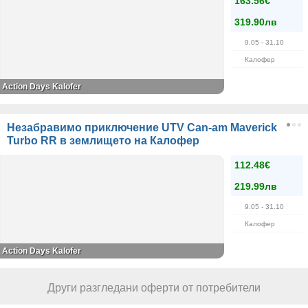
163.56€
319.90лв
9.05
- 31.10
Калофер
Action Days Kalofer
Незабравимо приключение UTV Can-am Maverick
Turbo RR в землището на Калофер
112.48€
219.99лв
9.05
- 31.10
Калофер
Action Days Kalofer
Други разгледани оферти от потребители