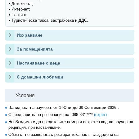
• Детски кът;
• Интернет;
• Паркинг;
• Туристическа такса, застраховка и ДДС.
Изхранване
За помещенията
Настаняване с деца
С домашни любимци
Условия
Валидност на ваучера:
от 1 Юни до 30 Септември 2026г.
С предварителна резервация на:
088 83* ****
(скрит)
.
Необходимо е да представите номер и секретен код на ваучер на
рецепция, при настаняване.
Обектът не разполага с ресторантска част - създадени са