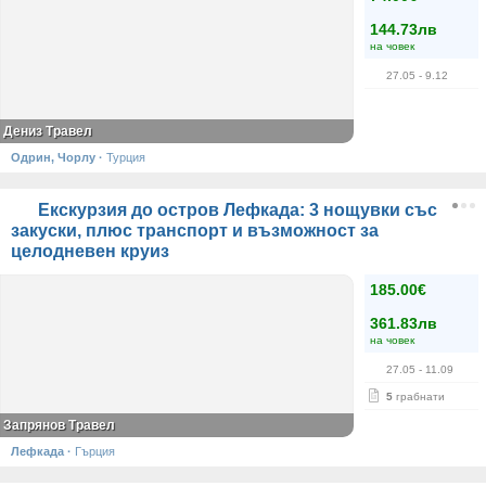
144.73лв
на човек
27.05
- 9.12
Дениз Травел
Одрин, Чорлу
·
Турция
Екскурзия до остров Лефкада: 3 нощувки със
закуски, плюс транспорт и възможност за
целодневен круиз
185.00€
361.83лв
на човек
27.05
- 11.09
5
грабнати
Запрянов Травел
Лефкада
·
Гърция