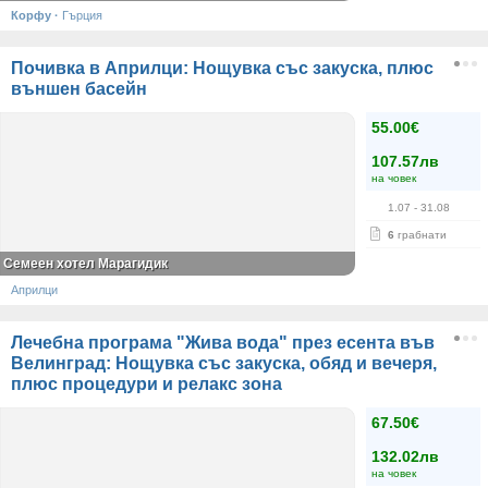
Корфу
·
Гърция
Почивка в Априлци: Нощувка със закуска, плюс
външен басейн
55.00€
107.57лв
на човек
1.07
- 31.08
6
грабнати
Семеен хотел Марагидик
Априлци
Лечебна програма "Жива вода" през есента във
Велинград: Нощувка със закуска, обяд и вечеря,
плюс процедури и релакс зона
67.50€
132.02лв
на човек