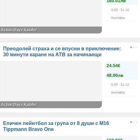
160.01лв
9.05
- 31.10
Калофер
Action Days Kalofer
Преодолей страха и се впусни в приключение:
30 минути каране на АТВ за начинаещи
24.54€
48.00лв
9.05
- 31.10
Калофер
Action Days Kalofer
Епичен пейнтбол за група от 8 души с M16
Tippmann Bravo One