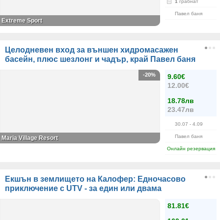
1
грабнат
Павел баня
Extreme Sport
Целодневен вход за външен хидромасажен
басейн, плюс шезлонг и чадър, край Павел баня
-20%
9.60€
12.00€
18.78лв
23.47лв
30.07
- 4.09
Павел баня
Maria Village Resort
Онлайн резервация
Екшън в землището на Калофер: Едночасово
приключение с UTV - за един или двама
81.81€