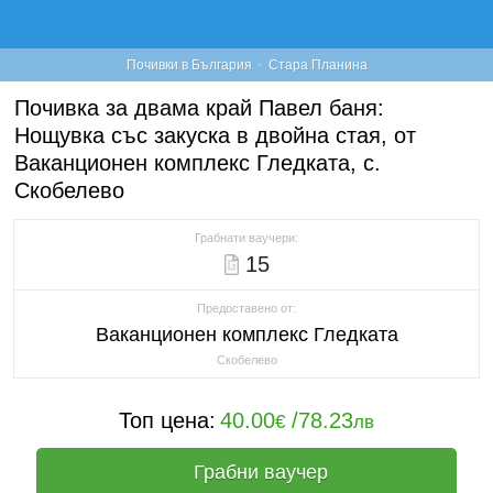
·
Почивки в България
Стара Планина
Почивка за двама край Павел баня:
Нощувка със закуска в двойна стая, от
Ваканционен комплекс Гледката, с.
Скобелево
Грабнати ваучери:
15
Предоставено от:
Ваканционен комплекс Гледката
Скобелево
Топ цена:
40.00
/
78.23
€
лв
Грабни ваучер