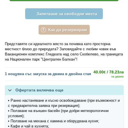
Запитване за свободни места
Как да резервирам
Представяте си идеалното място за почивка като просторна
местност близо до природата? Заповядайте с любим човек във
Ваканционен комплекс
Гледката
над село Скобелево, на границата
на Национален парк "Централен Балкан"!
40.00
/ 78.23
€
лв
1 нощувка със закуска за двама в двойна стая
за двама
Офертата включва още
• Ранно настаняване и късно освобождаване (при възможност и
с предварителна заявка при резервация);
• Ползване на външен басейн (при добри метеорологични
условия);
• Ползване на механа с камина и оборудвана кухня;
• Кафе и чай в кухнята;