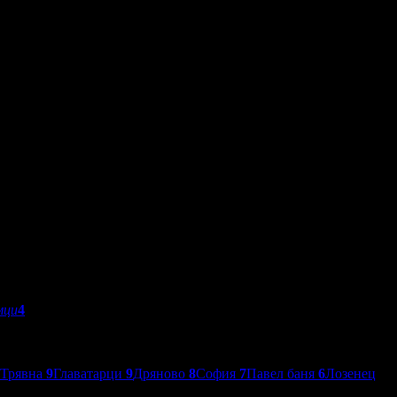
мци
4
Трявна
9
Главатарци
9
Дряново
8
София
7
Павел баня
6
Лозенец