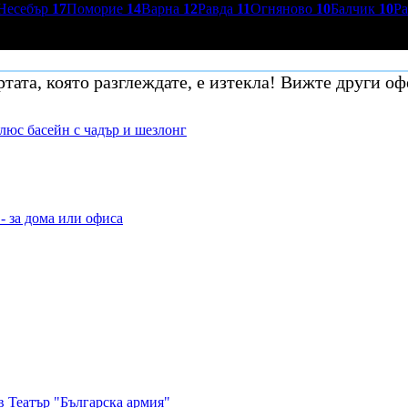
Несебър
17
Поморие
14
Варна
12
Равда
11
Огняново
10
Балчик
10
Р
тата, която разглеждате, е изтекла! Вижте други оф
плюс басейн с чадър и шезлонг
- за дома или офиса
в Театър "Българска армия"