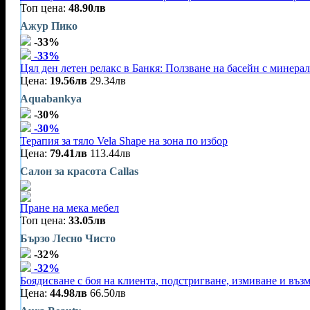
Топ цена:
48.90лв
Ажур Пико
-33%
-33%
Цял ден летен релакс в Банкя: Ползване на басейн с минерал
Цена:
19.56лв
29.34лв
Aquabankya
-30%
-30%
Терапия за тяло Vela Shape на зона по избор
Цена:
79.41лв
113.44лв
Салон за красота Callas
Пране на мека мебел
Топ цена:
33.05лв
Бързо Лесно Чисто
-32%
-32%
Боядисване с боя на клиента, подстригване, измиване и въз
Цена:
44.98лв
66.50лв