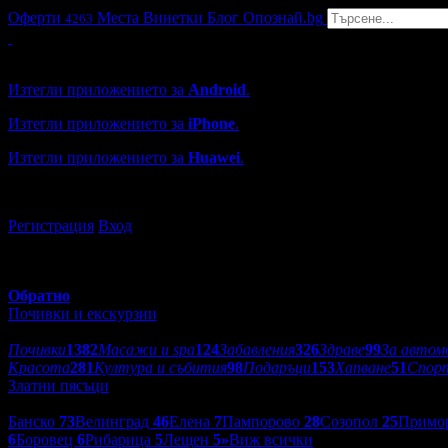
Оферти
Места
Винетки
Блог
Опознай.bg
4263
Grabo мобилна версия
Изтегли приложението за
Android
.
Изтегли приложението за
iPhone
.
Изтегли приложението за
Huawei
.
...или отвори
grabo.bg
Регистрация
Вход
Обратно
Почивки и екскурзии
Категории оферти:
Почивки
1382
Масажи и spa
124
Забавления
326
Здраве
99
За автом
Красота
281
Култура и събития
98
Подаръци
153
Хапване
51
Спор
Златни пясъци
Дестинации:
Банско
73
Велинград
46
Елена
7
Пампорово
28
Созопол
25
Примо
6
Боровец
6
Рибарица
5
Лещен
5
»
Виж всички