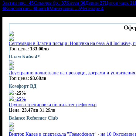
Златни пяс..
45
Слънчев бр..
37
Китен
36
Девин
27
Цигов чарк
21
6
Константин..
6
Баня
6
Минерални ..
5
Чепеларе
4
Хотел Palm Beach****
Офер
Септември в Златни пясъци: Нощувка на база All Inclusive, 
Топ цена:
133.00лв
Палм Бийч 4*
Двустранно почистване на прозорци, дограми и уплътнения 
Топ цена:
93.68лв
Комфорт ВД
-25%
-25%
Групова тренировка по пилатес реформър
Цена:
23.47лв
31.29лв
Balance Reformer Club
Виктор Калев в спектакъла "Грамофонът" - на 10 Октомври 