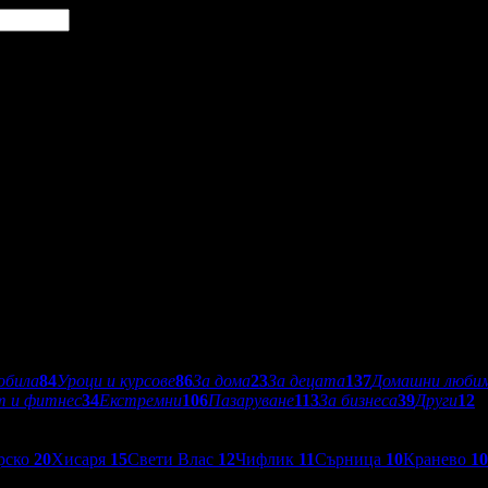
обила
84
Уроци и курсове
86
За дома
23
За децата
137
Домашни люби
т и фитнес
34
Екстремни
106
Пазаруване
113
За бизнеса
39
Други
12
рско
20
Хисаря
15
Свети Влас
12
Чифлик
11
Сърница
10
Кранево
10