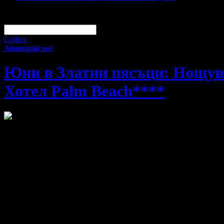
За малко изпусна тази оферта!
Абонирай се по e-mail, за да н
Твоят e-mail:
Оферти за град:
София
Абонирай ме!
Юни в Златни пясъци: Нощувка 
Хотел Palm Beach****