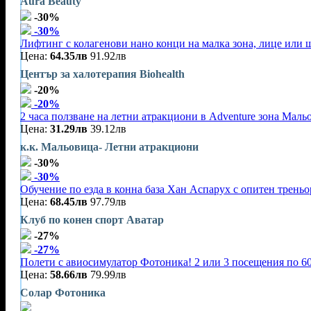
Aura Beauty
-30%
-30%
Лифтинг с колагенови нано конци на малка зона, лице или 
Цена:
64.35лв
91.92лв
Център за халотерапия Biohealth
-20%
-20%
2 часа ползване на летни атракциони в Adventure зона Маль
Цена:
31.29лв
39.12лв
к.к. Мальовица- Летни атракциони
-30%
-30%
Обучение по езда в конна база Хан Аспарух с опитен треньор
Цена:
68.45лв
97.79лв
Клуб по конен спорт Аватар
-27%
-27%
Полети с авиосимулатор Фотоника! 2 или 3 посещения по 60
Цена:
58.66лв
79.99лв
Солар Фотоника