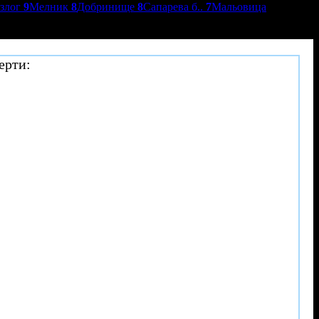
азлог
9
Мелник
8
Добринище
8
Сапарева б..
7
Мальовица
ерти: