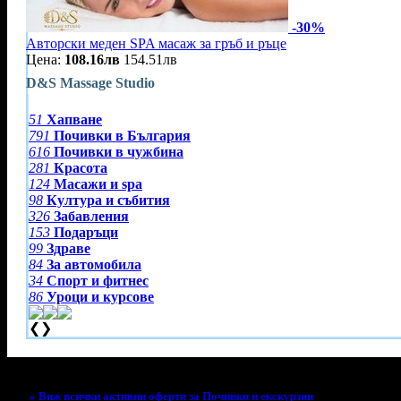
-30%
Авторски меден SPA масаж за гръб и ръце
Цена:
108.16лв
154.51лв
D&S Massage Studio
51
Хапване
791
Почивки в България
616
Почивки в чужбина
281
Красота
124
Масажи и spa
98
Култура и събития
326
Забавления
153
Подаръци
99
Здраве
84
За автомобила
34
Спорт и фитнес
86
Уроци и курсове
❮
❯
Тази оферта вече е разграбена!
» Виж всички активни оферти за Почивки и екскурзии