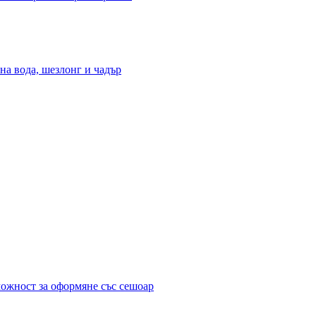
на вода, шезлонг и чадър
можност за оформяне със сешоар