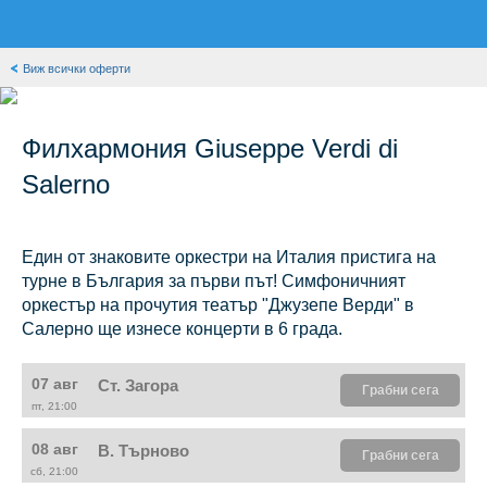
Виж всички оферти
Филхармония Giuseppe Verdi di
Salerno
Един от знаковите оркестри на Италия пристига на
турне в България за първи път! Симфоничният
оркестър на прочутия театър "Джузепе Верди" в
Салерно ще изнесе концерти в 6 града.
07 авг
Ст. Загора
Грабни сега
пт, 21:00
08 авг
В. Търново
Грабни сега
сб, 21:00