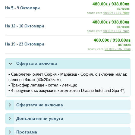
480.00
/ 938.80
€
лв
На 5 - 9 Октомври
на човек
плати сега
96.00€ / 187.76лв
480.00
/ 938.80
€
лв
На 12 - 16 Октомври
на човек
плати сега
96.00€ / 187.76лв
480.00
/ 938.80
€
лв
На 19 - 23 Октомври
на човек
плати сега
96.00€ / 187.76лв
Офертата включва
• Самолетен билет София - Маракеш - София, с включен малък
салонен багаж (40x20x25см);
• Трансфер летище - хотел - летище;
• 4 нощувки със закуски в хотел хотел Diwane hotel and Spa 4*;
Офертата не включва
Допълнителни услуги
Програма