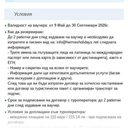
Условия
Валидност на ваучера:
от 9 Май до 30 Септември 2026г.
Как да резервирам:
До 2 работни дни след издаване на ваучер е необходимо да
изпратите в писмен вид на: info@hermesholidays.net следната
информация:
- Трите имена на пътуващите лица на латиница по международен
паспорт или лична карта (в зависимост от дестинацията), както и
ЕГН;
- Номер и секретен код на всеки от ваучерите;
- Информация дали ще използвате допълнителни услуги (багаж
или екскурзии с доплащане и други).
След това ще ви бъде изпратен договор за хотелско настаняване
или договор за туристически пакет с организиран транспорт за
подпис.
Срок за подписване на договор с туроператора:
до 2 работни
дни след издаване на ваучер.
Условия за доплащане към туроператора:
- междинно плащане на 110 евро / 215.14 лв - при подписване на
договора;
- доплащане на остатъка от сумата - до 20 дни преди датата на