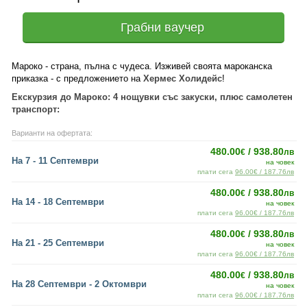
Грабни ваучер
Мароко - страна, пълна с чудеса. Изживей своята мароканска
приказка - с предложението на
Хермес Холидейс
!
Екскурзия до Мароко: 4 нощувки със закуски, плюс самолетен
транспорт:
Варианти на офертата:
480.00
/ 938.80
€
лв
На 7 - 11 Септември
на човек
плати сега
96.00€ / 187.76лв
480.00
/ 938.80
€
лв
На 14 - 18 Септември
на човек
плати сега
96.00€ / 187.76лв
480.00
/ 938.80
€
лв
На 21 - 25 Септември
на човек
плати сега
96.00€ / 187.76лв
480.00
/ 938.80
€
лв
На 28 Септември - 2 Октомври
на човек
плати сега
96.00€ / 187.76лв