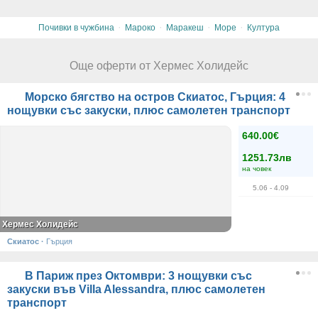
·
·
·
·
Почивки в чужбина
Мароко
Маракеш
Море
Култура
Още оферти от Хермес Холидейс
Морско бягство на остров Скиатос, Гърция: 4
нощувки със закуски, плюс самолетен транспорт
640.00€
1251.73лв
на човек
5.06
- 4.09
Хермес Холидейс
Скиатос
·
Гърция
В Париж през Октомври: 3 нощувки със
закуски във Villa Alessandra, плюс самолетен
транспорт