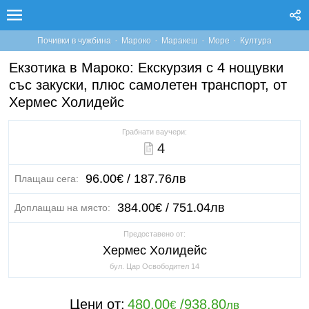
·
·
·
·
Почивки в чужбина
Мароко
Маракеш
Море
Култура
Екзотика в Мароко: Екскурзия с 4 нощувки
със закуски, плюс самолетен транспорт, от
Хермес Холидейс
Грабнати ваучери:
4
96.00€ / 187.76лв
Плащаш сега:
384.00€ / 751.04лв
Доплащаш на място:
Предоставено от:
Хермес Холидейс
бул. Цар Освободител 14
Цени от:
480.00
/
938.80
€
лв