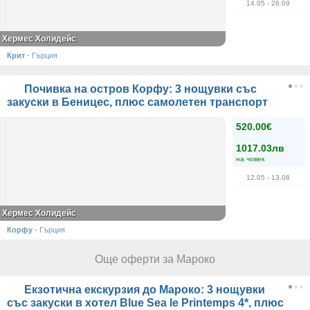
14.05
- 26.09
Хермес Холидейс
Крит
·
Гърция
Почивка на остров Корфу: 3 нощувки със
закуски в Беницес, плюс самолетен транспорт
520.00€
1017.03лв
на човек
12.05
- 13.08
Хермес Холидейс
Корфу
·
Гърция
Още оферти за Мароко
Екзотична екскурзия до Мароко: 3 нощувки
със закуски в хотел Blue Sea le Printemps 4*, плюс