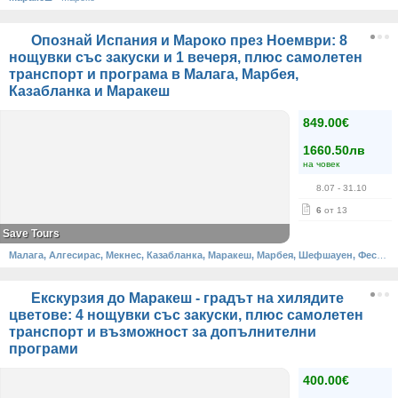
Опознай Испания и Мароко през Ноември: 8
нощувки със закуски и 1 вечеря, плюс самолетен
транспорт и програма в Малага, Марбея,
Казабланка и Маракеш
849.00€
1660.50лв
на човек
8.07
- 31.10
6
от 13
Save Tours
Малага, Алгесирас, Мекнес, Казабланка, Маракеш, Марбея, Шефшауен, Фес, Рабат
Екскурзия до Маракеш - градът на хилядите
цветове: 4 нощувки със закуски, плюс самолетен
транспорт и възможност за допълнителни
програми
400.00€