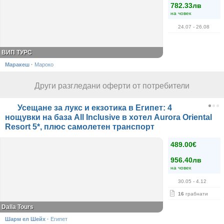
782.33лв
на човек
24.07
- 26.08
ВИП ТУРС
Маракеш
·
Мароко
Други разгледани оферти от потребители
Усещане за лукс и екзотика в Египет: 4
нощувки на база All Inclusive в хотел Aurora Oriental
Resort 5*, плюс самолетен транспорт
489.00€
956.40лв
на човек
30.05
- 4.12
16
грабнати
Dalla Tours
Шарм ел Шейх
·
Египет