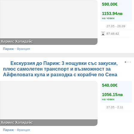
590.00€
1153.94лв
на човек
27.05
- 26.09
87
:
46
:
41
Хермес Холидейс
Париж
·
Франция
Екскурзия до Париж: 3 нощувки със закуски,
плюс самолетен транспорт и възможност за
Айфеловата кула и разходка с корабче по Сена
540.00€
1056.15лв
на човек
27.05
- 2.11
Хермес Холидейс
Париж
·
Франция