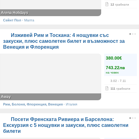
12
грабнати
Arena Holidays
Сейнт Пол
·
Малта
Изживей Рим и Тоскана: 4 нощувки със
закуски, плюс самолетен билет и възможност за
Венеция и Флоренция
380.00€
743.22лв
на човек
3.02
- 7.11
111
грабнати
Away
Рим, Болоня, Флоренция, Венеция
·
Италия
Посети Френската Ривиера и Барселона:
Екскурзия с 5 нощувки и закуски, плюс самолетни
билети