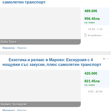
самолетен транспорт
489.00€
956.40лв
на човек
15.04
- 1.10
4
грабнати
Dalla Tours
Маракеш
·
Мароко
Екзотика и релакс в Мароко: Екскурзия с 4
нощувки със закуски, плюс самолетен транспорт
420.00€
821.45лв
на човек
9.05
- 30.09
Хермес Холидейс
Маракеш
·
Мароко