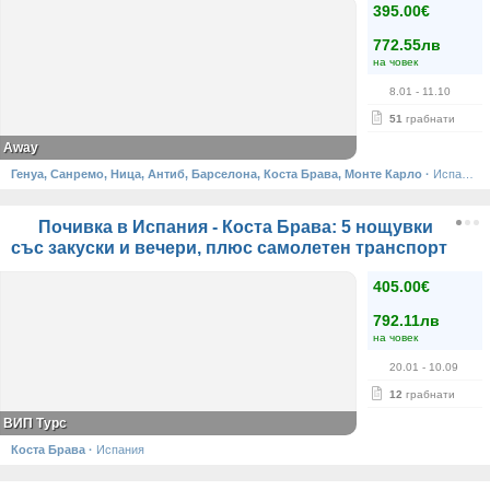
395.00€
772.55лв
на човек
8.01
- 11.10
51
грабнати
Away
Генуа, Санремо, Ница, Антиб, Барселона, Коста Брава, Монте Карло
·
Испания, Франция, Италия, Монако
Почивка в Испания - Коста Брава: 5 нощувки
със закуски и вечери, плюс самолетен транспорт
405.00€
792.11лв
на човек
20.01
- 10.09
12
грабнати
ВИП Турс
Коста Брава
·
Испания