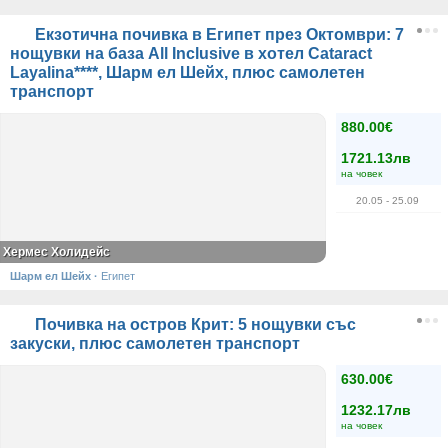
Екзотична почивка в Египет през Октомври: 7
нощувки на база All Inclusive в хотел Cataract
Layalina****, Шарм ел Шейх, плюс самолетен
транспорт
880.00€
1721.13лв
на човек
20.05
- 25.09
Хермес Холидейс
Шарм ел Шейх
·
Египет
Почивка на остров Крит: 5 нощувки със
закуски, плюс самолетен транспорт
630.00€
1232.17лв
на човек