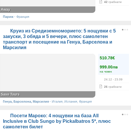
42
грабнати
Away
Париж
·
Франция
Круиз из Средиземноморието: 5 нощувки с 5
закуски, 3 обяда и 5 вечери, плюс самолетен
транспорт и посещение на Генуа, Барселона и
Марсилия
510.78€
999.00лв
на човек
24.12
- 23.09
26
грабнати
Save Tours
Генуа, Барселона, Марсилия
·
Италия, Испания, Франция
Посети Мароко: 4 нощувки на база All
Inclusive в Club Sungo by Pickalbatros 5*, плюс
самолетен билет