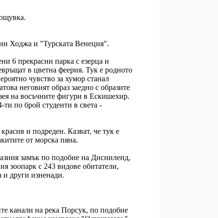
Нощувка.
дин Ходжа и "Турската Венеция".
ени 6 прекрасни парка с езерца и
евръщат в цветна феерия. Тук е родното
ероятно чувство за хумор станал
Затова неговият образ заедно с образите
зея на восъчните фигури в Ескишехир.
-ти по брой студенти в света -
расив и подреден. Казват, че тук е
акитите от морска пяна.
азния замък по подобие на Дисниленд,
ия зоопарк с 243 видове обитатели,
а и други изненади.
те канали на река Порсук, по подобие