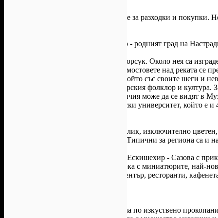
Настаняване в хотел. Свободно време за разходки и покупки. 
3 ден
Закуска. Отпътуване към Ескишехир - родният град на Настра
През града живописно се вие река Порсук. Около нея са изград
многобройни забавления, вечер пък мостовете над реката се пр
място на хитрия Настрадин Ходжа, който със своите шеги и нев
известен през вековете и е част от турския фолклор и култура. 
на много други местни и чужди величия може да се видят в Му
В града се намира най-големият турски университет, който е и 4
Анатолийски университет.
Ескишехир е град със съвременен облик, изключително цветен, к
най-вкусното реване в цяла Турция. Типични за региона са и н
Посещение на най-известния парк в Ескишехир - Сазова с прик
пиратски кораб, приказни герои, парка с миниатюрите, най-нов
японска градина, изследователски център, ресторанти, кафенет
Настаняване в хотел.
Свободно време за разходка с гондола по изкуствено прокопани