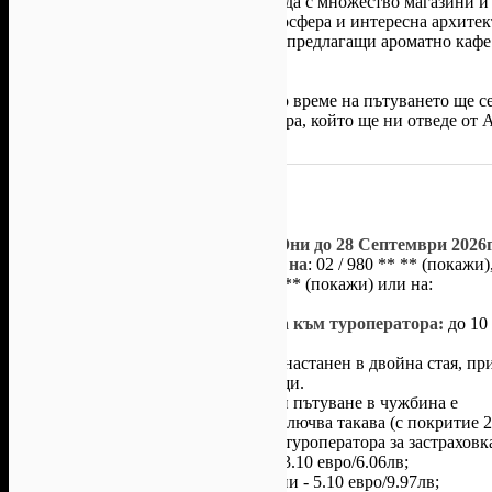
на Венеция, модерния център на града с множество магазини и
Градът впечатлява с автентична атмосфера и интересна архите
пъстроцветни стари къщи, кафенета предлагащи ароматно кафе
4 ден
Закуска. Отпътуване за България. По време на пътуването ще 
гледки, пресичайки моста над Босфора, който ще ни отведе от 
късно вечерта.
Условия на офертата:
Валидност на ваучера:
от 10 Юни до 28 Септември 2026г
С предварителна резервация на
:
02 / 980 ** **
(покажи)
981 ** **
(покажи)
,
087 85* ****
(покажи)
или на:
globultours@abv.bg.
Срок за доплащане на сумата към туроператора:
до 10
преди отпътуване.
Един ваучер е за един човек
, настанен в двойна стая, пр
двама настанени пълноплащащи.
Медицинската застраховка при пътуване в чужбина е
задължителна и офертата не включва такава (с покритие 
евро). Може да доплатите към туроператора за застраховк
- до 65 ненавършени години - 3.10 евро/6.06лв;
- от 65 - 75 ненавършени години - 5.10 евро/9.97лв;