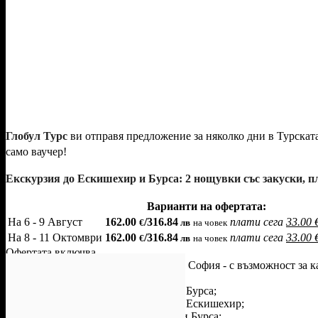
Глобул Турс
ви отправя предложение за няколко дни в Турската
само ваучер!
Екскурзия до Ескишехир и Бурса: 2 нощувки със закуски, п
Варианти на офертата:
На 6 - 9 Август
162.00
/316.84
плати сега
33.00 €
€
лв
на човек
На 8 - 11 Октомври
162.00
/316.84
плати сега
33.00 €
€
лв
на човек
Офертата включва
• Транспорт с лицензиран автобус от София - с възможност за 
Димитровград;
• 1 нощувка със закуски в хотел 3* в Бурса;
• 1 нощувка със закуски в хотел 3* в Ескишехир;
• Пешеходна разходка в Ескишехир и Бурса;