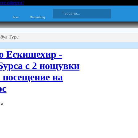
ите оферти!
Блог
Опознай.bg
обул Турс
о Ескишехир -
Бурса с 2 нощувки
и посещение на
рс