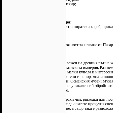
• Посещение на парк Сазова в Ескишехир;
• Екскурзоводско обслужване;
• Пътни, местни, гранични такси.
Допълнителни услуги
Срещу доплащане към туроператора:
• Входни такси на посещаваните обекти: пиратски кораб; приказ
гондола.
Програма
1 ден
Отпътуване от София в 19:30ч. Възможност за качване от Паз
преход.
2 ден
Сутринта пристигане в Бурса - разположен на древния път на к
град в Турция и първа столица на Османската империя. Разглеж
известната Улу Джами с 20 блестящи малки купола и интересен
джамия; градския парк; крепостните стени и панорамната площ
Османската империя - Осман и Орхан; Османския музей; Музея
"известният път на коприната", който е уникален с безбройнит
истинско произведение на изкуството.
Свободно време за чаша ароматен турски чай, разходка или по
ориенталски стоки и сувенири. Може да опитате прочутия спец
Градът е изпълнен с градини и паркове, а също така е разполо
затова е наричан "Зелената Бурса".