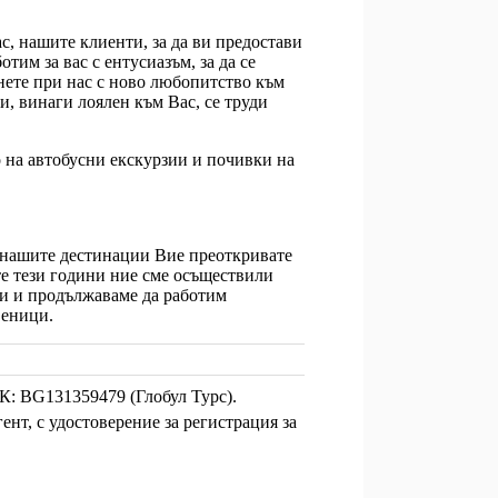
с, нашите клиенти, за да ви предостави
им за вас с ентусиазъм, за да се
рнете при нас с ново любопитство към
, винаги лоялен към Вас, се труди
.
о на автобусни екскурзии и почивки на
 нашите дестинации Вие преоткривате
те тези години ние сме осъществили
ти и продължаваме да работим
веници.
К: BG131359479 (Глобул Турс).
нт, с удостоверение за регистрация за