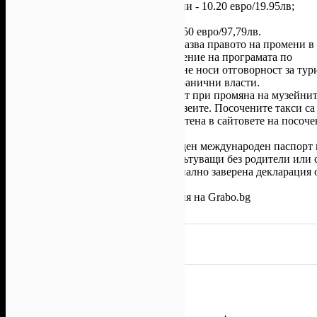
- от 75 - 85 ненавършени години - 10.20 евро/19.95лв;
- над 85г - 12.50 евро/24.45лв.
Доплащане за единична стая - 50 евро/97,79лв.
Туристическата агенция си запазва правото на промени в
последователността на изпълнение на програмата по
независещи от нея причини и не носи отговорност за тур
недопуснати от съответните гранични власти.
Агенцията не носи отговорност при промяна на музейни
такси и работното време на музеите. Посочените такси са
съгласно информацията, поместена в сайтовете на посоче
туристически обекти.
Необходими документи
: валиден международен паспорт
лична карта. За деца до 18 г., пътуващи без родители или 
родител е необходима и нотариално заверена декларация 
родителите.
Всички други
глобални условия на Grabo.bg
Задай въпрос
Осигурено от
Глобул Турс