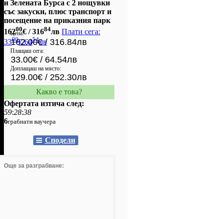
и Зелената Бурса с 2 нощувки
със закуски, плюс транспорт и
посещение на приказния парк
00
84
162
€
/ 316
лв
Плати сега:
Цена:
00
54
162.00€ / 316.84лв
33
€/64
лв
Плащаш сега:
33.00€ / 64.54лв
Доплащаш на място:
129.00€ / 252.30лв
Какво е това?
Офертата изтича след:
59
:
28
:
38
6
грабнати ваучера
Сподели
Още за разграбване: