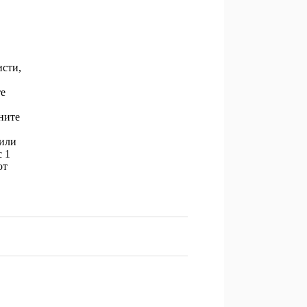
исти,
те
ните
 или
с 1
от