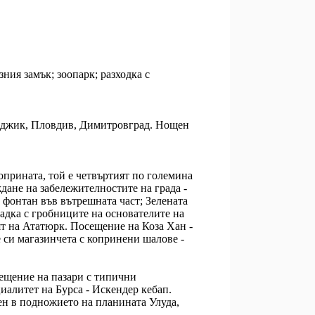
ния замък; зоопарк; разходка с
арджик, Пловдив, Димитровград. Нощен
оприната, той е четвъртият по големина
дане на забележителностите на града -
 фонтан във вътрешната част; Зелената
адка с гробниците на основателите на
т на Ататюрк. Посещение на Коза Хан -
е си магазинчета с копринени шалове -
сещение на пазари с типични
иалитет на Бурса - Искендер кебап.
жен в подножието на планината Улуда,