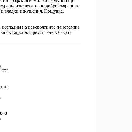
 етнографския комплекс "Одунпазаръ".
ктура на изключително добре съхранени
 и сладки изкушения. Нощувка.
се насладим на невероятните панорамни
Азия в Европа. Пристигане в София
.
,
02/
 дни
и
2000
а: