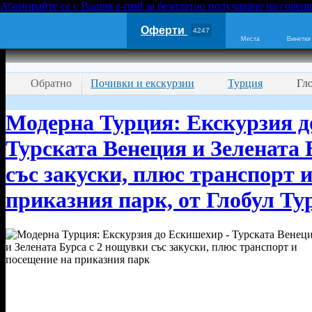
Абонирайте се с Вашия e-mail за безплатно получаване на горещ
Оферти
4247
Места
Винетки
Обратно
Почивки и екскурзии
Турция
Гл
Модерна Турция: Екскурзия д
Турската Венеция и Зелената 
със закуски, плюс транспорт 
приказния парк, от Глобул Ту