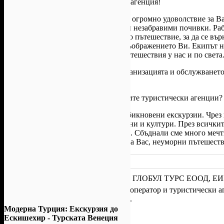
Глобул Турс
е Вашата туристическа агенция!
Повече от 15г. нашият екип работи с огромно удоволствие за Ва
интересни и вълнуващи пътувания и незабравими почивки. Работ
чувствате доволни след края на всяко пътешествие, за да се въ
следващата дестинация, завладяла въображението Ви. Екипът ни
неуморно и с любов създава нови пътешествия у нас и по света
Безспорно Глобул Турс е лидер в организацията и обслужванет
Балканите и в Европа.
С какво сме по-различни от останалите туристически агенции?
Нашите оферти са нещо повече от обикновени екскурзии. Чрез
Родината ни и опознавате нови страни и култури. През всички
хиляди пътувания у нас и в чужбина. Сбъднали сме много меч
професионално, с любов и с радост за Вас, неуморни пътешест
www.globultours.com
Facebook
Офертата е осигурена от
ГЛОБУЛ ТУРС ЕООД
, ЕИ
"Грабо Медия" АД е лицензиран туроператор и туристически аге
туристическа дейност № РК-01-6924.
Модерна Турция: Екскурзия до
Ескишехир - Турската Венеция