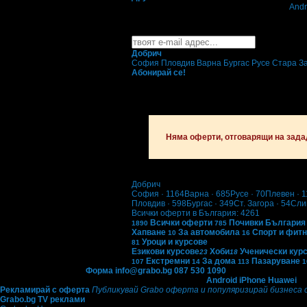
Свали безплатно Grabo приложение за
Andr
Най-горещите предложения з
Абонирайте се безплатно да получавате дне
Добрич
София
Пловдив
Варна
Бургас
Русе
Стара З
Абонирай се!
Няма оферти, отговарящи на зада
Добрич
София
· 1164
Варна
· 685
Русе
· 70
Плевен
· 1
Пловдив
· 598
Бургас
· 349
Ст. Загора
· 54
Сли
Всички оферти в България: 4261
Всички оферти
Почивки България
1890
785
Хапване
За автомобила
Спорт и фит
10
16
Уроци и курсове
81
Езикови курсове
Хоби
Ученически кур
23
18
Екстремни
За дома
Пазаруване
107
14
113
1
Контакти с Grabo.bg:
Форма
info@grabo.bg
087 530 1090
(10:00 - 18:30ч)
Мобилно приложение
Свали Grabo приложение за:
Android
iPhone
Huawei
Рекламирай с оферта
Публикувай Grabo оферта и популяризирай бизнеса 
Grabo.bg TV реклами