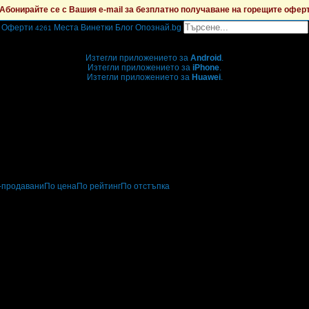
Абонирайте се с Вашия e-mail за безплатно получаване на горещите офер
Оферти
Места
Винетки
Блог
Опознай.bg
4261
Grabo мобилна версия
Изтегли приложението за
Android
.
Изтегли приложението за
iPhone
.
Изтегли приложението за
Huawei
.
...или отвори
grabo.bg
-продавани
По цена
По рейтинг
По отстъпка
актически курсове