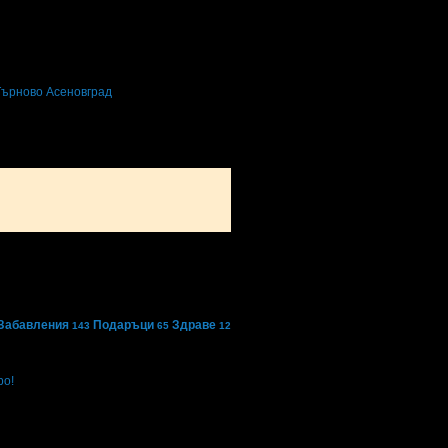
Търново
Асеновград
Забавления
Подаръци
Здраве
143
65
12
bo!