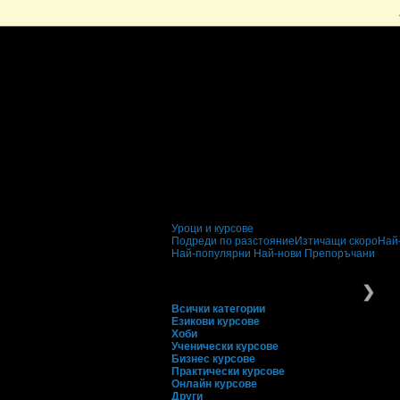
Уроци и курсове
Подреди по разстояние
Изтичащи скоро
Най
Най-популярни
Най-нови
Препоръчани
Уроци и курсове
Пр
❯
Всички категории
Езикови курсове
Хоби
Ученически курсове
Бизнес курсове
Практически курсове
Онлайн курсове
Други