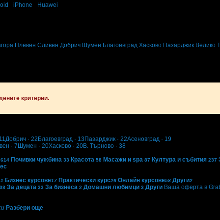
oid
·
iPhone
·
Huawei
а уроци и курсове в твоята поща!
вните промоции по e-mail.
агора
Плевен
Сливен
Добрич
Шумен
Благоевград
Хасково
Пазарджик
Велико 
дените критерии.
11
Добрич
· 22
Благоевград
· 13
Пазарджик
· 22
Асеновград
· 19
вен
· 7
Шумен
· 20
Хасково
· 20
В. Търново
· 38
Почивки чужбина
Красота
Масажи и spa
Култура и събития
614
33
58
87
237
нес
с
Бизнес курсове
Практически курс
Онлайн курсове
Други
1
17
26
58
2
За децата
За бизнеса
Домашни любимци
Други
Ваша оферта в Gra
08
33
2
3
си
Разбери още