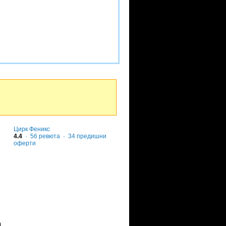
Цирк Феникс
4.4
·
56
ревюта
· 34 предишни
оферти
а