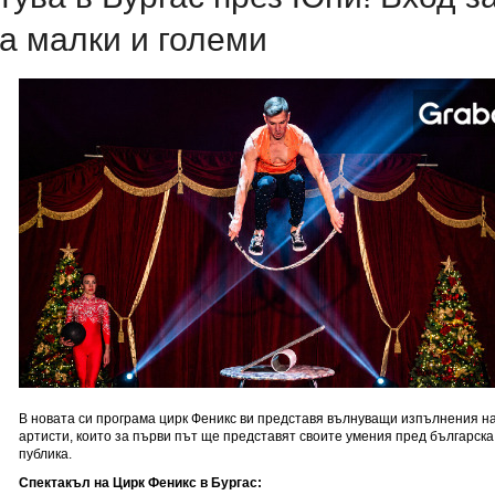
а малки и големи
В новата си програма цирк Феникс ви представя вълнуващи изпълнения н
артисти, които за първи път ще представят своите умения пред българска
публика.
Спектакъл на Цирк Феникс в Бургас: