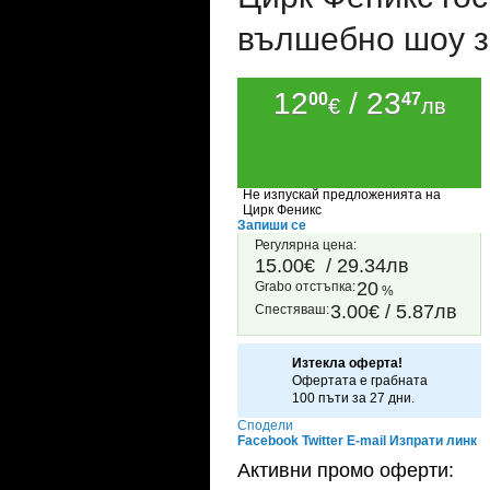
вълшебно шоу з
12
/ 23
00
47
€
лв
Не изпускай предложенията на
Цирк Феникс
Запиши се
Регулярна цена:
15.00€
/ 29.34лв
20
Grabo oтстъпка:
%
3.00€ / 5.87лв
Спестяваш:
Изтекла оферта!
Офертата е грабната
100 пъти за 27 дни.
Сподели
Facebook
Twitter
E-mail
Изпрати линк
Активни промо оферти: