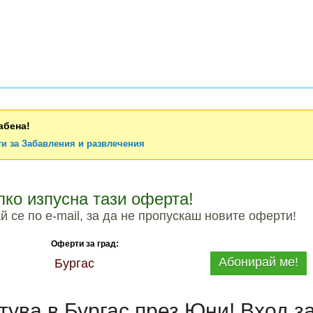
абена!
ти за Забавления и развлечения
лко изпусна тази оферта!
 се по e-mail, за да не пропускаш новите оферти!
Оферти за град:
Абонирай ме!
Бургас
тува в Бургас през Юни! Вход з