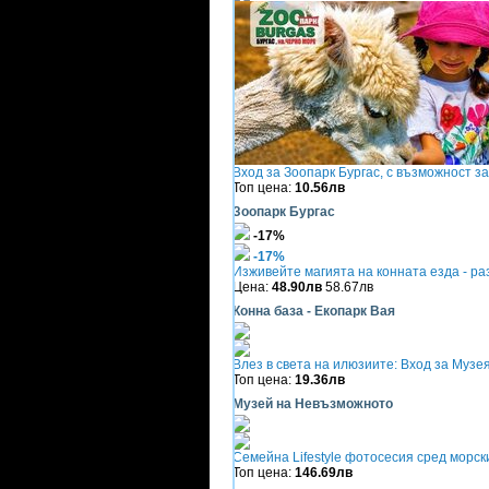
Вход за Зоопарк Бургас, с възможност з
Топ цена:
10.56лв
Зоопарк Бургас
-17%
-17%
Изживейте магията на конната езда - ра
Цена:
48.90лв
58.67лв
Конна база - Екопарк Вая
Влез в света на илюзиите: Вход за Музе
Топ цена:
19.36лв
Музей на Невъзможното
Семейна Lifestyle фотосесия сред морск
Топ цена:
146.69лв