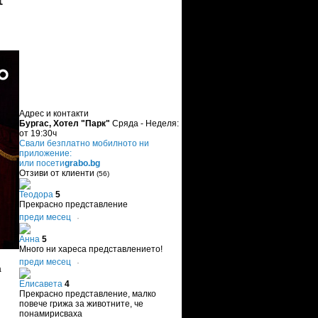
Адрес и контакти
Бургас, Хотел "Парк"
Сряда - Неделя:
от 19:30ч
Свали безплатно мобилното ни
приложение:
или посети
grabo.bg
Отзиви от клиенти
(56)
Теодора
5
Прекрасно представление
преди месец
·
Анна
5
Много ни хареса представлението!
преди месец
·
а
Елисавета
4
Прекрасно представление, малко
повече грижа за животните, че
понамирисваха