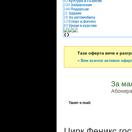
63
Култура и събития
230
Забавления
144
Подаръци
21
Здраве
18
За автомобила
13
Спорт и фитнес
83
Уроци и курсове
❮
❯
Тази оферта вече е разгр
» Виж всички активни офер
За ма
Абонирай
Твоят e-mail:
Цирк Феникс гос