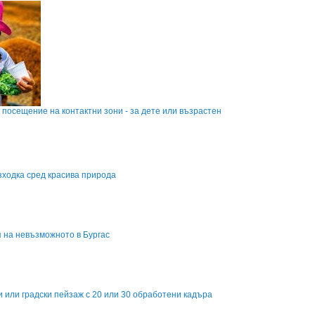
а посещение на контактни зони - за дете или възрастен
зходка сред красива природа
я на невъзможното в Бургас
и или градски пейзаж с 20 или 30 обработени кадъра