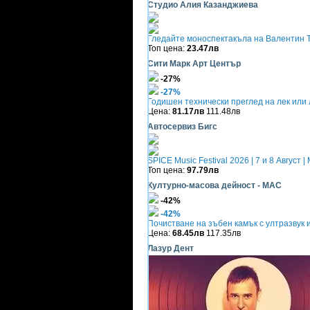
Студио Алия Казанджиева
Гледайте моноспектакъла на Валентин Та
Топ цена:
23.47лв
Сити Марк Арт Център
-27%
-27%
Годишен технически преглед на лек или
Цена:
81.17лв
111.48лв
Автосервиз Бигс
SPICE Music Festival 2026 | 7 и 8 Август 
Топ цена:
97.79лв
Културно-масова дейност - МАС
-42%
-42%
Почистване на зъбен камък с ултразвук 
Цена:
68.45лв
117.35лв
Лазур Дент