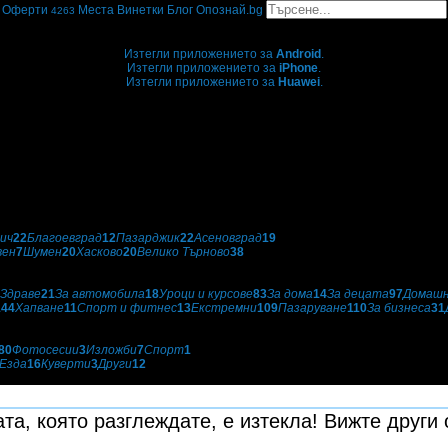
Оферти
Места
Винетки
Блог
Опознай.bg
4263
Grabo мобилна версия
Изтегли приложението за
Android
.
Изтегли приложението за
iPhone
.
Изтегли приложението за
Huawei
.
...или отвори
grabo.bg
ич
22
Благоевград
12
Пазарджик
22
Асеновград
19
вен
7
Шумен
20
Хасково
20
Велико Търново
38
Здраве
21
За автомобила
18
Уроци и курсове
83
За дома
14
За децата
97
Домашн
144
Хапване
11
Спорт и фитнес
13
Екстремни
109
Пазаруване
110
За бизнеса
31
80
Фотосесии
3
Изложби
7
Спорт
1
Езда
16
Куверти
3
Други
12
та, която разглеждате, е изтекла! Вижте други