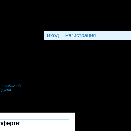
Вход
Регистрация
и любимци
3
Други
4
 оферти: