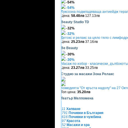
-54%
-54%
Луксозна подмладяваща антиейдж терапи
Цена:
58.48лв
127.13лв
Beauty Studio TD
-32%
-32%
Детокс и релакс за цяло тяло с лимфод
Цена:
25.23лв
37.16лв
Be Beauty
-30%
-30%
Масаж по избор - класически, дълбокотъ
Цена:
23.27лв
33.25лв
Студио за масажи Зона Релакс
Комедията "От кръста надолу" на 27 Окт
Топ цена:
35.20лв
Театър Мелпомена
11
Хапване
791
Почивки в България
616
Почивки в чужбина
97
Красота
52
Масажи и spa