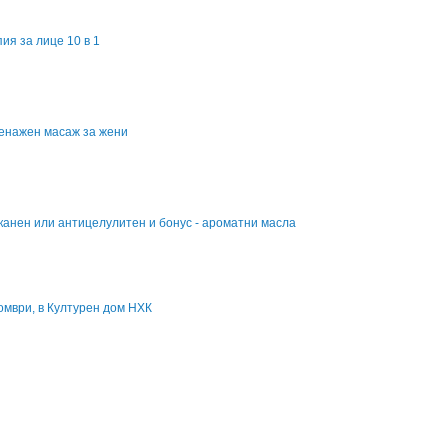
я за лице 10 в 1
ренажен масаж за жени
канен или антицелулитен и бонус - ароматни масла
омври, в Културен дом НХК