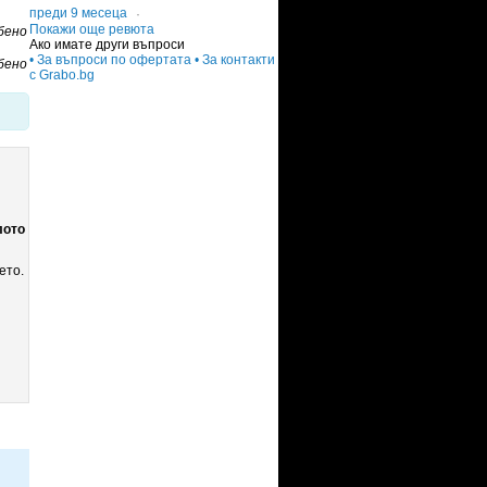
преди 9 месеца
·
Покажи още ревюта
бено
Ако имате други въпроси
• За въпроси по офертата
• За контакти
бено
с Grabo.bg
лото
ето.