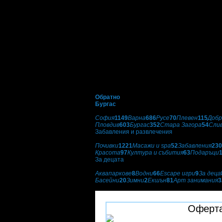
Обратно
Бургас
Избери друг град:
София
1149
Варна
686
Русе
70
Плевен
115
Добр
Пловдив
603
Бургас
352
Стара Загора
54
Сли
Забавления и развлечения
Категории оферти:
Почивки
1221
Масажи и spa
52
Забавления
230
Красота
97
Култура и събития
63
Подаръци
За децата
Подкатегории:
Аквапаркове
8
Водни
66
Escape игри
9
За деца
Басейни
20
Зимни
2
Екшън
81
Арт занимания
3
Цирк Феникс
Оферта