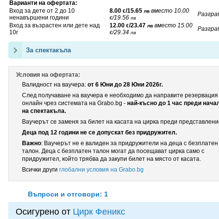
Варианти на офертата:
Вход за дете от 2 до 10
8.00
/15.65
вместо
10.00
€
лв
Разгра
ненавършени години
/19.56
€
лв
Вход за възрастен или дете над
12.00
/23.47
вместо
15.00
€
лв
Разгра
10г
/29.34
€
лв
За спектакъла
Условия на офертата:
Валидност на ваучера:
от 6 Юни до 28 Юни 2026г.
След получаване на ваучера е необходимо да направите резервация
онлайн чрез системата на Grabo.bg -
най-късно до 1 час преди нача
на спектакъла.
Ваучерът се заменя за билет на касата на цирка преди представлени
Деца под 12 години не се допускат без придружител.
Важно
: Ваучерът не е валиден за придружители на деца с безплатен
талон. Деца с безплатен талон могат да посещават цирка само с
придружител, който трябва да закупи билет на място от касата.
Всички други
глобални условия на Grabo.bg
Въпроси и отговори: 1
Осигурено от
Цирк Феникс