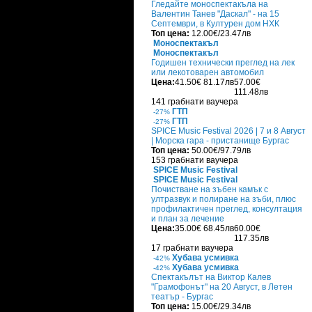
Гледайте моноспектакъла на
Валентин Танев "Даскал" - на 15
Септември, в Културен дом НХК
Топ цена:
12.00€/23.47лв
Моноспектакъл
Моноспектакъл
Годишен технически преглед на лек
или лекотоварен автомобил
Цена:
41.50€
81.17лв
57.00€
111.48лв
141 грабнати ваучера
ГТП
-27%
ГТП
-27%
SPICE Music Festival 2026 | 7 и 8 Август
| Морска гара - пристанище Бургас
Топ цена:
50.00€/97.79лв
153 грабнати ваучера
SPICE Music Festival
SPICE Music Festival
Почистване на зъбен камък с
ултразвук и полиране на зъби, плюс
профилактичен преглед, консултация
и план за лечение
Цена:
35.00€
68.45лв
60.00€
117.35лв
17 грабнати ваучера
Хубава усмивка
-42%
Хубава усмивка
-42%
Спектакълът на Виктор Калев
"Грамофонът" на 20 Август, в Летен
театър - Бургас
Топ цена:
15.00€/29.34лв