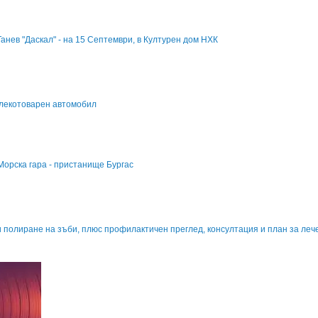
нев "Даскал" - на 15 Септември, в Културен дом НХК
 лекотоварен автомобил
| Морска гара - пристанище Бургас
и полиране на зъби, плюс профилактичен преглед, консултация и план за леч