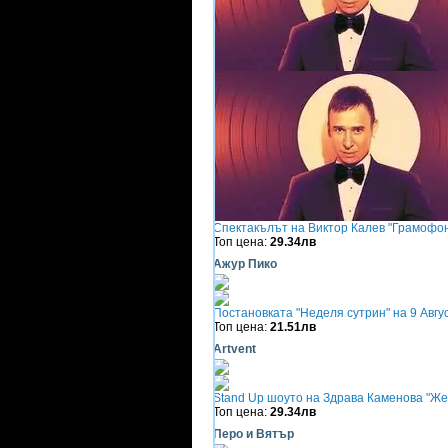
Спектакълът на Виктор Калев "Грамофонът
Топ цена:
29.34лв
Ажур Пико
Постановката "Неделя сутрин" на 9 Авгус
Топ цена:
21.51лв
Аrtvent
Stand Up шоуто на Здрава Каменова "Жена
Топ цена:
29.34лв
Перо и Вятър