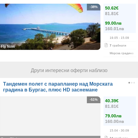
-38%
50.62€
81.81€
99.00лв
160.01лв
19.05
- 15.09
7
грабнати
Fly Now
Морска градина
Други интересни оферти наблизо
Тандемен полет с парапланер над Морската
градина в Бургас, плюс HD заснемане
-51%
40.39€
81.81€
79.00лв
160.00лв
15.04
- 30.09