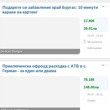
Подарете си забавление край Бургас: 10 минути
каране на картинг
17.90€
35.01лв
15.07
- 15.10
13
грабнати
Каблешково
Go Kart Burgas
Приключенска офроуд разходкa с АTВ в с.
Герман - за един или двама
76.18€
149.00лв
30.07
- 30.11
София