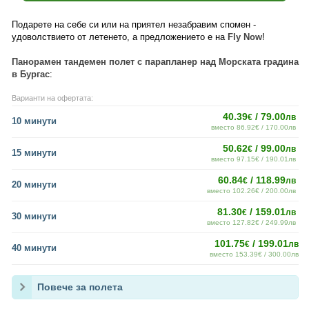
Подарете на себе си или на приятел незабравим спомен -
удоволствието от летенето, а предложението е на
Fly Now
!
Панорамен тандемен полет с парапланер над Морската градина
в Бургас
:
Варианти на офертата:
40.39
/ 79.00
€
лв
10 минути
вместо 86.92€ / 170.00лв
50.62
/ 99.00
€
лв
15 минути
вместо 97.15€ / 190.01лв
60.84
/ 118.99
€
лв
20 минути
вместо 102.26€ / 200.00лв
81.30
/ 159.01
€
лв
30 минути
вместо 127.82€ / 249.99лв
101.75
/ 199.01
€
лв
40 минути
вместо 153.39€ / 300.00лв
Повече за полета