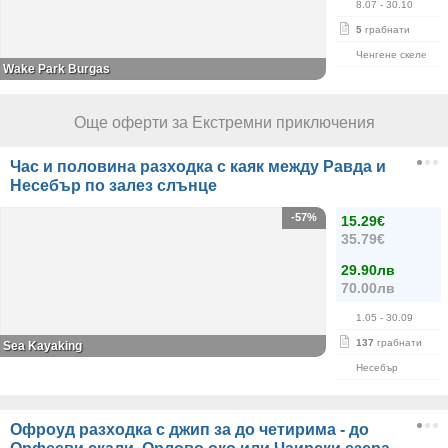
8.07
- 30.10
5
грабнати
Ченгене скеле
Wake Park Burgas
Още оферти за Екстремни приключения
Час и половина разходка с каяк между Равда и
Несебър по залез слънце
-57%
15.29€
35.79€
29.90лв
70.00лв
1.05
- 30.09
137
грабнати
Sea Kayaking
Несебър
Офроуд разходка с джип за до четирима - до