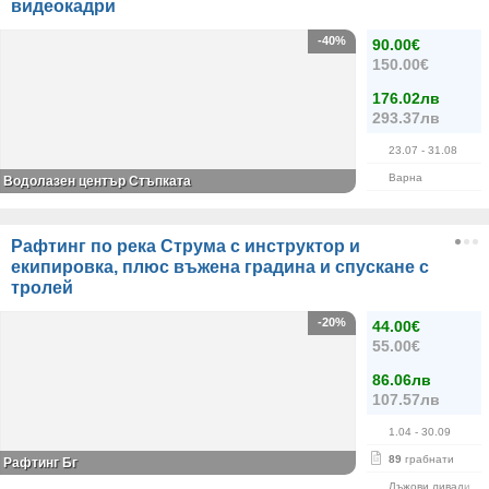
видеокадри
-40%
90.00€
150.00€
176.02лв
293.37лв
23.07
- 31.08
Варна
Водолазен център Стъпката
Рафтинг по река Струма с инструктор и
екипировка, плюс въжена градина и спускане с
тролей
-20%
44.00€
55.00€
86.06лв
107.57лв
1.04
- 30.09
89
грабнати
Рафтинг Бг
Лъжови ливади