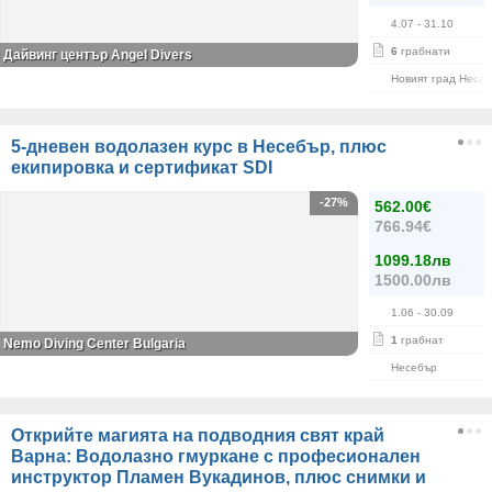
4.07
- 31.10
6
грабнати
Дайвинг център Angel Divers
Новият град Несе
5-дневен водолазен курс в Несебър, плюс
екипировка и сертификат SDI
-27%
562.00€
766.94€
1099.18лв
1500.00лв
1.06
- 30.09
1
грабнат
Nemo Diving Center Bulgaria
Несебър
Открийте магията на подводния свят край
Варна: Водолазно гмуркане с професионален
инструктор Пламен Вукадинов, плюс снимки и