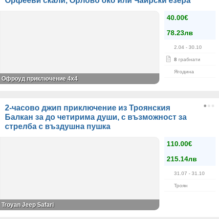
Орфееви скали, Орлово око или Чаирски езера
40.00€
78.23лв
2.04
- 30.10
8
грабнати
Ягодина
Офроуд приключение 4x4
2-часово джип приключение из Троянския
Балкан за до четирима души, с възможност за
стрелба с въздушна пушка
110.00€
215.14лв
31.07
- 31.10
Троян
Troyan Jeep Safari