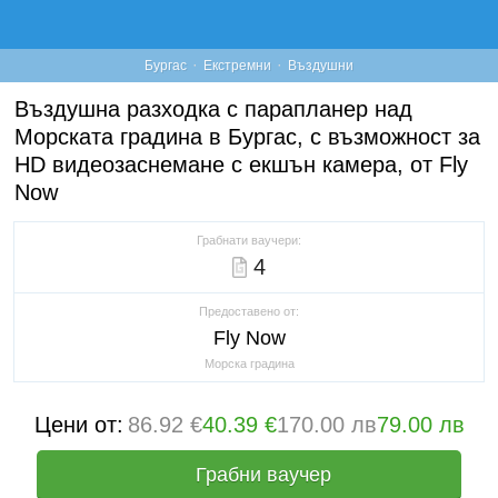
·
·
Бургас
Екстремни
Въздушни
Въздушна разходка с парапланер над
Морската градина в Бургас, с възможност за
HD видеозаснемане с екшън камера, от Fly
Now
Грабнати ваучери:
4
Предоставено от:
Fly Now
Морска градина
Цени от:
86.92 €
40.39 €
170.00 лв
79.00 лв
Грабни ваучер