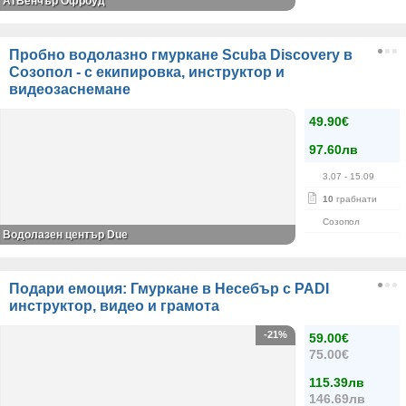
АТВенчър Офроуд
Пробно водолазно гмуркане Scuba Discovery в
Созопол - с екипировка, инструктор и
видеозаснемане
49.90€
97.60лв
3.07
- 15.09
10
грабнати
Созопол
Водолазен център Due
Подари емоция: Гмуркане в Несебър с PADI
инструктор, видео и грамота
-21%
59.00€
75.00€
115.39лв
146.69лв