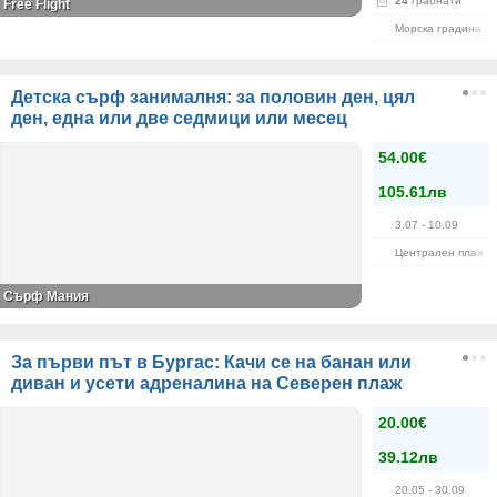
24
грабнати
Free Flight
Морска градина
Детска сърф занималня: за половин ден, цял
ден, една или две седмици или месец
54.00€
105.61лв
3.07
- 10.09
Централен плаж Б
Сърф Мания
За първи път в Бургас: Качи се на банан или
диван и усети адреналина на Северен плаж
20.00€
39.12лв
20.05
- 30.09