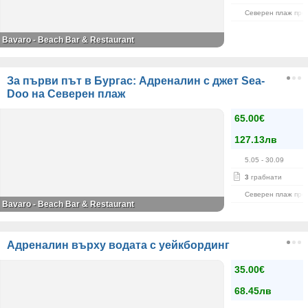
Северен плаж пред
Bavaro - Beach Bar & Restaurant
За първи път в Бургас: Адреналин с джет Sea-
Doo на Северен плаж
65.00€
127.13лв
5.05
- 30.09
3
грабнати
Северен плаж пред
Bavaro - Beach Bar & Restaurant
Адреналин върху водата с уейкбординг
35.00€
68.45лв