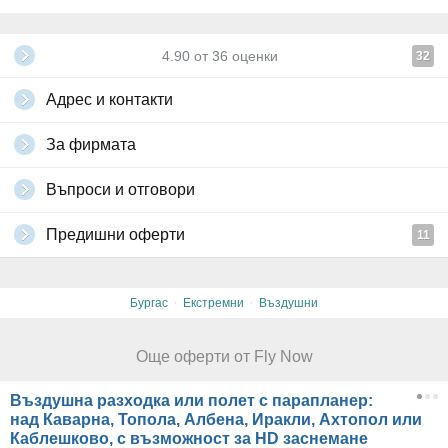
4.90
от
36
оценки
32
Адрес и контакти
За фирмата
Въпроси и отговори
Предишни оферти
11
·
·
Бургас
Екстремни
Въздушни
Още оферти от Fly Now
Въздушна разходка или полет с парапланер:
над Каварна, Топола, Албена, Иракли, Ахтопол или
Каблешково, с възможност за HD заснемане