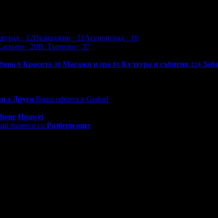
евград
· 12
Пазарджик
· 21
Асеновград
· 19
Хасково
· 20
В. Търново
· 37
бина
Красота
Масажи и spa
Култура и събития
Заб
9
30
84
224
ци
Други
Ваша оферта в Grabo!
4
0 - 18:30ч)
Phone
Huawei
ай бизнеса си
Разбери още