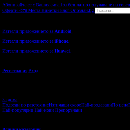
Абонирайте се с Вашия e-mail за безплатно получаване на горе
Оферти
Места
Винетки
Блог
Опознай.bg
4276
Grabo мобилна версия
Изтегли приложението за
Android
.
Изтегли приложението за
iPhone
.
Изтегли приложението за
Huawei
.
...или отвори
grabo.bg
Регистрация
Вход
За дома
Подреди по разстояние
Изтичащи скоро
Най-продавани
По цена
Най-популярни
Най-нови
Препоръчани
За дома
Всички категории