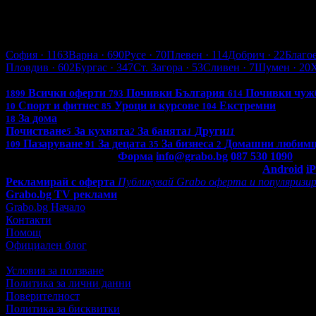
Асеновград
София
· 1163
Варна
· 690
Русе
· 70
Плевен
· 114
Добрич
· 22
Благо
Пловдив
· 602
Бургас
· 347
Ст. Загора
· 53
Сливен
· 7
Шумен
· 20
Всички оферти в България: 4276
Всички оферти
Почивки България
Почивки чуж
1899
793
614
Спорт и фитнес
Уроци и курсове
Екстремни
10
85
104
За дома
18
Почистване
За кухнята
За банята
Други
5
2
1
11
Пазаруване
За децата
За бизнеса
Домашни любим
109
91
35
2
Контакти с Grabo.bg:
Форма
info@grabo.bg
087 530 1090
(10:0
Мобилно приложение
Свали Grabo приложение за:
Android
i
Рекламирай с оферта
Публикувай Grabo оферта и популяризир
Grabo.bg TV реклами
Grabo.bg Начало
Контакти
Помощ
Официален блог
Условия за ползване
Политика за лични данни
Поверителност
Политика за бисквитки