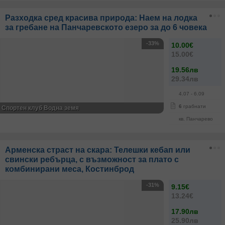
Разходка сред красива природа: Наем на лодка
за гребане на Панчаревското езеро за до 6 човека
-33%
10.00€
15.00€
19.56лв
29.34лв
4.07
- 6.09
6
грабнати
Спортен клуб Водна земя
кв. Панчарево
Арменска страст на скара: Телешки кебап или
свински ребърца, с възможност за плато с
комбинирани меса, Костинброд
-31%
9.15€
13.24€
17.90лв
25.90лв