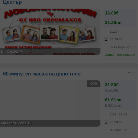
Център
16.00€
31.29лв
11.10
48
:
29
:
05
Сити Марк Арт Це
БГ Комедия
Онлайн резервация
60-минутен масаж на цяло тяло
-30%
31.50€
45.00€
61.61лв
88.01лв
6.08
- 18.09
72
:
29
:
05
Massage Zone 19
кв. Зона Б19