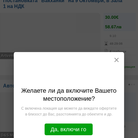
Постановката "Вакханки" на 9 Октомври, в Зала
1 на НДК
30.00€
58.67лв
9.10
48
:
29
:
05
4
грабнати
Artvent
×
Център
Онлайн резервация
Авторски меден SPA масаж за гръб и ръце
Желаете ли да включите Вашето
-30%
55.30€
местоположение?
79.00€
С включена локация ще можете да виждате офертите
108.16лв
в близост до Вас, разстоянията до обектите и др.
154.51лв
6.08
- 6.09
Да, включи го
72
:
29
:
05
D&S Massage Studio