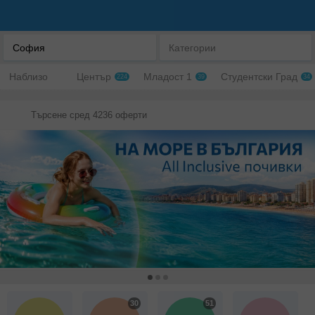
София
Категории
Наблизо
Център
Младост 1
Студентски Град
224
39
34