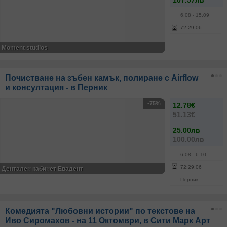
107.57лв
6.08
- 15.09
72
:
29
:
05
Moment studios
Почистване на зъбен камък, полиране с Airflow
и консултация - в Перник
-75%
12.78€
51.13€
25.00лв
100.00лв
6.08
- 6.10
72
:
29
:
05
Дентален кабинет Евадент
Перник
Комедията "Любовни истории" по текстове на
Иво Сиромахов - на 11 Октомври, в Сити Марк Арт