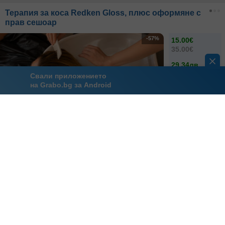
Терапия за коса Redken Gloss, плюс оформяне с
прав сешоар
-57%
15.00€
35.00€
29.34лв
68.45лв
Свали приложението
на Grabo.bg за Android
20.03
- 28.08
1
грабнат
Martina Beauty House
кв. Младост 2
За перфектна кожа: Липолазер, плюс лимфен
дренаж
-41%
13.00€
22.00€
25.43лв
43.03лв
18.06
- 28.08