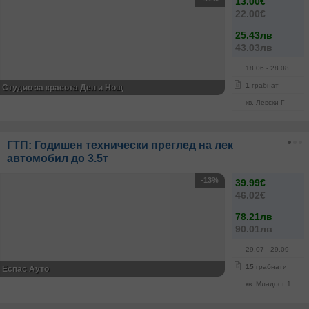
13.00€
22.00€
25.43лв
43.03лв
18.06
- 28.08
1
грабнат
Студио за красота Ден и Нощ
кв. Левски Г
ГТП: Годишен технически преглед на лек
автомобил до 3.5т
-13%
39.99€
46.02€
78.21лв
90.01лв
29.07
- 29.09
15
грабнати
Еспас Ауто
кв. Младост 1