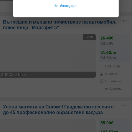
Център
Не, благодаря
Вътрешно и външно почистване на автомобил,
плюс пица "Маргарита"
-20%
26.40€
33.00€
51.63лв
64.54лв
6.08
- 5.09
48
:
29
:
05
Grill Chez Nous
4
грабнати
кв. Слатина
Улови магията на София! Градска фотосесия с
до 45 професионално обработени кадъра
55.00€