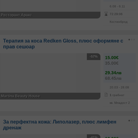
6.08
- 6.11
72
:
29
:
05
Ресторант Аракс
Костинброд
Терапия за коса Redken Gloss, плюс оформяне с
прав сешоар
-57%
15.00€
35.00€
29.34лв
68.45лв
20.03
- 28.08
1
грабнат
Martina Beauty House
кв. Младост 2
За перфектна кожа: Липолазер, плюс лимфен
дренаж
-41%